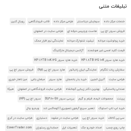
تبلیغات متنی
خدمات مرکز داده
سرمایش دیتاسنتر
طراحی مرکز داده
قالب فروشگاهی
رویال کنین
فروش سرور اچ پی
هاست وردپرس حرفه ای
طراحی سایت در اصفهان
خرید پولوشرت مردانه
تیشرت شلوارک مردانه
نمایندگی نرم افزار محک
قیمت کلید لمسی غیر هوشمند
آژانس دیجیتال مارکتینگ
خرید هارد سرور HP 1.8TB 12G 10K
خرید هارد سرور HP 1.2TB 10K 12G
سفارش ربات تلگرام
نمایندگی ایران رادیاتور
هارد سرور اچ پی (hp)
فروش سرور اچ پی
طراحی سایت
آنریل انجین
خرید بذر بادمجان
هارد سرور
مبلمان باغی
میز ناهار خوری
صندلی پلاستیکی
بهترین دکتر زیبایی کرمانشاه
طراحی سایت فروشگاهی در اصفهان
هیرکا
پرینت
محصولات انیمه، فیلم و گیم
بررسی سرور DL380 G11
سرور اچ پی (HP)
خرید لپ تاپ استوک
تعمیر سریع آیفون تصویری | کوماکس لند
ویدیو وال
سی پی کالاف
خرید سرور اچ پی
طراحی سایت در مشهد
دستیاری
طراحی سایت در کرج
چاپ روی چسب
امداد خودرو جک
تعمیرات اپل
حسابداری رستوران
CoverTrader.com