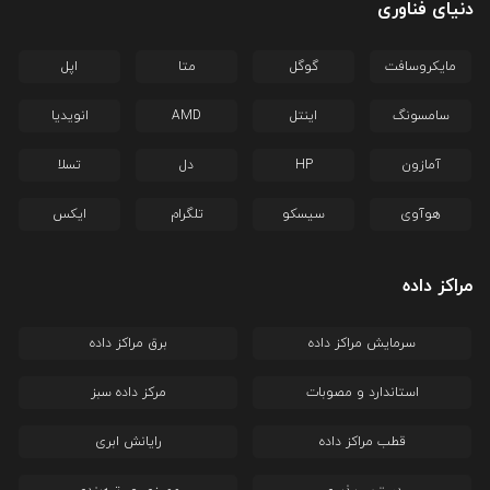
دنیای فناوری
مایکروسافت
گوگل
متا
اپل
سامسونگ
اینتل
AMD
انویدیا
آمازون
HP
دل
تسلا
هوآوی
سیسکو
تلگرام
ایکس
مراکز داده
سرمایش مراکز داده
برق مراکز داده
استاندارد و مصوبات
مرکز داده سبز
قطب مراکز داده
رایانش ابری