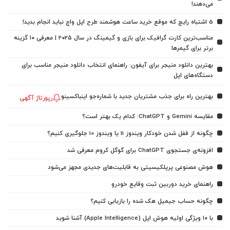
می‌دهند!
5 اشتباه رایج که موقع خرید ساعت هوشمند طرح اپل واچ نباید انجام بدید!
مناسب‌ترین کارت گرافیک برای بازی و گیمینگ در سال ۲۰۲۵ | معرفی ۱۰ گزینه
برتر برای گیمرها
بهترین دانلود منیجر برای آیفون: راهنمای انتخاب دانلود منیجر مناسب برای
دستگاه‌های اپل
بهترین راه برای جذب مشتریان جدید با شماره‌جو اینباکسینو
رپورتاژ آگهی
مقایسه Gemini و ChatGPT: کدام یک بهتر است؟
چگونه از قفل شدن خودکار ویندوز 11 یا ویندوز 10 جلوگیری کنیم؟
افزونه‌ی جستجوی ChatGPT برای گوگل کروم معرفی شد
هوش مصنوعی پرپلکیسیتی به قابلیت‌های جدیدی مجهز می‌شود
راهنمای خرید دوربین ثبت وقایع خودرو
چگونه حساب جیمیل هک شده را بازیابی کنیم؟
با ۱۰ ویژگی اولیه هوش اپل (Apple Intelligence) آشنا شوید