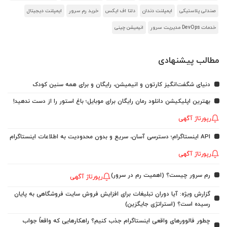
صندلی پلاستیکی
ایمپلنت دندان
دلتا اف ایکس
خرید رم سرور
ایمپلنت دیجیتال
خدمات DevOps مدیریت سرور
انیمیشن چینی
مطالب پیشنهادی
دنیای شگفت‌انگیز کارتون و انیمیشن، رایگان و برای همه سنین کودک
بهترین اپلیکیشن دانلود رمان رایگان برای موبایل؛ باغ استور را از دست ندهید!
رپورتاژ آگهی
API اینستاگرام؛ دسترسی آسان، سریع و بدون محدودیت به اطلاعات اینستاگرام
رپورتاژ آگهی
رم سرور چیست؟ (اهمیت رم در سرور)
رپورتاژ آگهی
گزارش ویژه: آیا دوران تبلیغات برای افزایش فروش سایت فروشگاهی به پایان
رسیده است؟ (استراتژی جایگزین)
چطور فالوورهای واقعی اینستاگرام جذب کنیم؟ راهکارهایی که واقعاً جواب