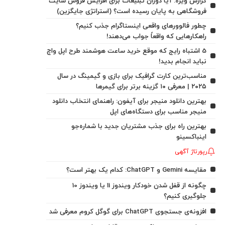
گزارش ویژه: آیا دوران تبلیغات برای افزایش فروش سایت
فروشگاهی به پایان رسیده است؟ (استراتژی جایگزین)
چطور فالوورهای واقعی اینستاگرام جذب کنیم؟
راهکارهایی که واقعاً جواب می‌دهند!
5 اشتباه رایج که موقع خرید ساعت هوشمند طرح اپل واچ
نباید انجام بدید!
مناسب‌ترین کارت گرافیک برای بازی و گیمینگ در سال
۲۰۲۵ | معرفی ۱۰ گزینه برتر برای گیمرها
بهترین دانلود منیجر برای آیفون: راهنمای انتخاب دانلود
منیجر مناسب برای دستگاه‌های اپل
بهترین راه برای جذب مشتریان جدید با شماره‌جو
اینباکسینو
رپورتاژ آگهی
مقایسه Gemini و ChatGPT: کدام یک بهتر است؟
چگونه از قفل شدن خودکار ویندوز 11 یا ویندوز 10
جلوگیری کنیم؟
افزونه‌ی جستجوی ChatGPT برای گوگل کروم معرفی شد