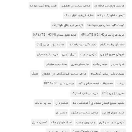
هاست وردپرس حرفه ای
طراحی سایت در اصفهان
خرید پولوشرت مردانه
تیشرت شلوارک مردانه
نمایندگی نرم افزار محک
قیمت کلید لمسی غیر هوشمند
آژانس دیجیتال مارکتینگ
خرید هارد سرور HP 1.8TB 12G 10K
خرید هارد سرور HP 1.2TB 10K 12G
سفارش ربات تلگرام
نمایندگی ایران رادیاتور
هارد سرور اچ پی (hp)
فروش سرور اچ پی
طراحی سایت
آنریل انجین
خرید بذر بادمجان
هارد سرور
مبلمان باغی
میز ناهار خوری
صندلی پلاستیکی
بهترین دکتر زیبایی کرمانشاه
طراحی سایت فروشگاهی در اصفهان
هیرکا
پرینت
محصولات انیمه، فیلم و گیم
بررسی سرور DL380 G11
سرور اچ پی (HP)
خرید لپ تاپ استوک
تعمیر سریع آیفون تصویری | کوماکس لند
ویدیو وال
سی پی کالاف
خرید سرور اچ پی
طراحی سایت در مشهد
دستیاری
طراحی سایت در کرج
چاپ روی چسب
امداد خودرو جک
تعمیرات اپل