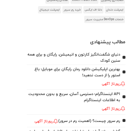
حسابداری رستوران
CoverTrader.com
صندلی پلاستیکی
ایمپلنت دندان
دلتا اف ایکس
خرید رم سرور
ایمپلنت دیجیتال
خدمات DevOps مدیریت سرور
مطالب پیشنهادی
دنیای شگفت‌انگیز کارتون و انیمیشن، رایگان و برای همه
سنین کودک
بهترین اپلیکیشن دانلود رمان رایگان برای موبایل؛ باغ
استور را از دست ندهید!
رپورتاژ آگهی
API اینستاگرام؛ دسترسی آسان، سریع و بدون محدودیت
به اطلاعات اینستاگرام
رپورتاژ آگهی
رم سرور چیست؟ (اهمیت رم در سرور)
رپورتاژ آگهی