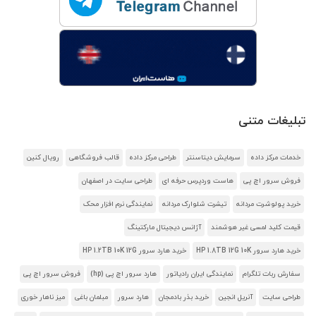
تبلیغات متنی
خدمات مرکز داده
سرمایش دیتاسنتر
طراحی مرکز داده
قالب فروشگاهی
رویال کنین
فروش سرور اچ پی
هاست وردپرس حرفه ای
طراحی سایت در اصفهان
خرید پولوشرت مردانه
تیشرت شلوارک مردانه
نمایندگی نرم افزار محک
قیمت کلید لمسی غیر هوشمند
آژانس دیجیتال مارکتینگ
خرید هارد سرور HP 1.8TB 12G 10K
خرید هارد سرور HP 1.2TB 10K 12G
سفارش ربات تلگرام
نمایندگی ایران رادیاتور
هارد سرور اچ پی (hp)
فروش سرور اچ پی
طراحی سایت
آنریل انجین
خرید بذر بادمجان
هارد سرور
مبلمان باغی
میز ناهار خوری