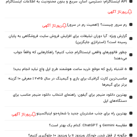
API اینستاگرام؛ دسترسی آسان، سریع و بدون محدودیت به اطلاعات اینستاگرام
رپورتاژ آگهی
رم سرور چیست؟ (اهمیت رم در سرور)
رپورتاژ آگهی
گزارش ویژه: آیا دوران تبلیغات برای افزایش فروش سایت فروشگاهی به پایان
رسیده است؟ (استراتژی جایگزین)
چطور فالوورهای واقعی اینستاگرام جذب کنیم؟ راهکارهایی که واقعاً جواب
می‌دهند!
5 اشتباه رایج که موقع خرید ساعت هوشمند طرح اپل واچ نباید انجام بدید!
مناسب‌ترین کارت گرافیک برای بازی و گیمینگ در سال ۲۰۲۵ | معرفی ۱۰ گزینه
برتر برای گیمرها
بهترین دانلود منیجر برای آیفون: راهنمای انتخاب دانلود منیجر مناسب برای
دستگاه‌های اپل
بهترین راه برای جذب مشتریان جدید با شماره‌جو اینباکسینو
رپورتاژ آگهی
مقایسه Gemini و ChatGPT: کدام یک بهتر است؟
چگونه از قفل شدن خودکار ویندوز 11 یا ویندوز 10 جلوگیری کنیم؟