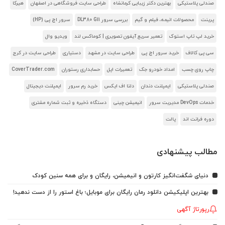
صندلی پلاستیکی
بهترین دکتر زیبایی کرمانشاه
طراحی سایت فروشگاهی در اصفهان
هیرکا
پرینت
محصولات انیمه، فیلم و گیم
بررسی سرور DL380 G11
سرور اچ پی (HP)
خرید لپ تاپ استوک
تعمیر سریع آیفون تصویری | کوماکس لند
ویدیو وال
سی پی کالاف
خرید سرور اچ پی
طراحی سایت در مشهد
دستیاری
طراحی سایت در کرج
چاپ روی چسب
امداد خودرو جک
تعمیرات اپل
حسابداری رستوران
CoverTrader.com
صندلی پلاستیکی
ایمپلنت دندان
دلتا اف ایکس
خرید رم سرور
ایمپلنت دیجیتال
خدمات DevOps مدیریت سرور
انیمیشن چینی
دستگاه ذخیره و ثبت شماره مشتری
دوره فرانت اند
پالت
مطالب پیشنهادی
دنیای شگفت‌انگیز کارتون و انیمیشن، رایگان و برای همه سنین کودک
بهترین اپلیکیشن دانلود رمان رایگان برای موبایل؛ باغ استور را از دست ندهید!
رپورتاژ آگهی