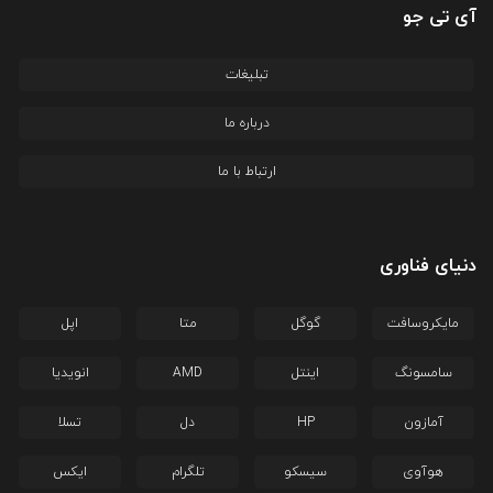
آی تی جو
تبلیغات
درباره ما
ارتباط با ما
دنیای فناوری
مایکروسافت
گوگل
متا
اپل
سامسونگ
اینتل
AMD
انویدیا
آمازون
HP
دل
تسلا
هوآوی
سیسکو
تلگرام
ایکس