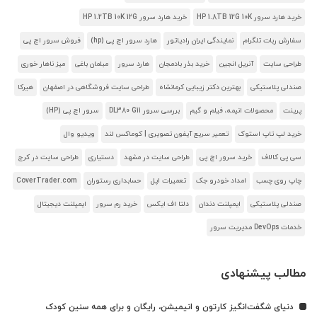
خرید هارد سرور HP 1.8TB 12G 10K
خرید هارد سرور HP 1.2TB 10K 12G
سفارش ربات تلگرام
نمایندگی ایران رادیاتور
هارد سرور اچ پی (hp)
فروش سرور اچ پی
طراحی سایت
آنریل انجین
خرید بذر بادمجان
هارد سرور
مبلمان باغی
میز ناهار خوری
صندلی پلاستیکی
بهترین دکتر زیبایی کرمانشاه
طراحی سایت فروشگاهی در اصفهان
هیرکا
پرینت
محصولات انیمه، فیلم و گیم
بررسی سرور DL380 G11
سرور اچ پی (HP)
خرید لپ تاپ استوک
تعمیر سریع آیفون تصویری | کوماکس لند
ویدیو وال
سی پی کالاف
خرید سرور اچ پی
طراحی سایت در مشهد
دستیاری
طراحی سایت در کرج
چاپ روی چسب
امداد خودرو جک
تعمیرات اپل
حسابداری رستوران
CoverTrader.com
صندلی پلاستیکی
ایمپلنت دندان
دلتا اف ایکس
خرید رم سرور
ایمپلنت دیجیتال
خدمات DevOps مدیریت سرور
مطالب پیشنهادی
دنیای شگفت‌انگیز کارتون و انیمیشن، رایگان و برای همه سنین کودک