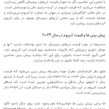
با تمامی این تفاسیر، اگر به نمودار قیمت ارزهای دیجیتال نگاهی بیندازید،
مشاهده می‌کنید که قیمت اتریوم در آینده بسیار عالی و نویدبخش است.
در حال حاضر، کارآفرینان بسیاری در جهان به حمایت از اتریوم می‌پردازند و
معتقد هستند که از بین تمامی ارزهای دیجیتال موجود در بازار، اتریوم
آینده‌ای بسیار روشن دارد.
پیش بینی ها و قیمت اتریوم در سال 2023
حدس‌ها در مورد قیمت ارزهای دیجیتال به دلیل نوسانات شدید آنها و
عوامل تئوری برون‌زایی که تاثیرات مستقیم روی قیمت این کریپتو دارد،
کمی گیج کننده است؛ بنابراین، برای این که بتوانید پیش بینی مناسبی
داشته باشید، باید کاملا دقیق در این راه قدم بردارید.
طبق نظر کارشناسان مطرح حوزه رمزارزها، پیش بینی می‌شود که قیمت
اتریوم تا پایان سال 2023 به 3566.38 دلار دست پیدا کند. البته از ابتدای
سال تا انتهای سال حداقل و حداکثرهایی تعیین شده است که حداقل
قیمت اتریوم در این سال میلادی 3451 دلار و حداکثر قیت آن 3657 دلار
پیش‌بینی شده است.
اما برخی پیش بینی ها خوشبینانه هم وجود دارد، برای مثال تاسو لاگو،
متخصص ارزهای دیجیتال و بنیانگذار شرکت فناوری مالی Financial Move