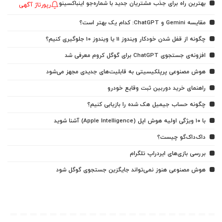
بهترین راه برای جذب مشتریان جدید با شماره‌جو اینباکسینو
رپورتاژ آگهی
مقایسه Gemini و ChatGPT: کدام یک بهتر است؟
چگونه از قفل شدن خودکار ویندوز 11 یا ویندوز 10 جلوگیری کنیم؟
افزونه‌ی جستجوی ChatGPT برای گوگل کروم معرفی شد
هوش مصنوعی پرپلکیسیتی به قابلیت‌های جدیدی مجهز می‌شود
راهنمای خرید دوربین ثبت وقایع خودرو
چگونه حساب جیمیل هک شده را بازیابی کنیم؟
با ۱۰ ویژگی اولیه هوش اپل (Apple Intelligence) آشنا شوید
داک‌داک‌گو چیست؟
بررسی بازی‌های ایردراپ تلگرام
هوش مصنوعی هنوز نمی‌تواند جایگزین جستجوی گوگل شود