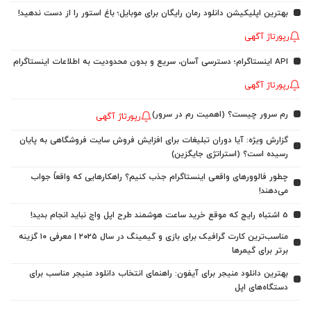
بهترین اپلیکیشن دانلود رمان رایگان برای موبایل؛ باغ استور را از دست ندهید!
رپورتاژ آگهی
API اینستاگرام؛ دسترسی آسان، سریع و بدون محدودیت به اطلاعات اینستاگرام
رپورتاژ آگهی
رم سرور چیست؟ (اهمیت رم در سرور)
رپورتاژ آگهی
گزارش ویژه: آیا دوران تبلیغات برای افزایش فروش سایت فروشگاهی به پایان
رسیده است؟ (استراتژی جایگزین)
چطور فالوورهای واقعی اینستاگرام جذب کنیم؟ راهکارهایی که واقعاً جواب
می‌دهند!
5 اشتباه رایج که موقع خرید ساعت هوشمند طرح اپل واچ نباید انجام بدید!
مناسب‌ترین کارت گرافیک برای بازی و گیمینگ در سال ۲۰۲۵ | معرفی ۱۰ گزینه
برتر برای گیمرها
بهترین دانلود منیجر برای آیفون: راهنمای انتخاب دانلود منیجر مناسب برای
دستگاه‌های اپل