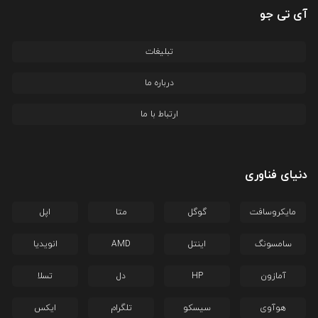
آی تی جو
تبلیغات
درباره ما
ارتباط با ما
دنیای فناوری
مایکروسافت
گوگل
متا
اپل
سامسونگ
اینتل
AMD
انویدیا
آمازون
HP
دل
تسلا
هوآوی
سیسکو
تلگرام
ایکس