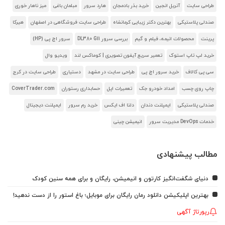
طراحی سایت
آنریل انجین
خرید بذر بادمجان
هارد سرور
مبلمان باغی
میز ناهار خوری
صندلی پلاستیکی
بهترین دکتر زیبایی کرمانشاه
طراحی سایت فروشگاهی در اصفهان
هیرکا
پرینت
محصولات انیمه، فیلم و گیم
بررسی سرور DL380 G11
سرور اچ پی (HP)
خرید لپ تاپ استوک
تعمیر سریع آیفون تصویری | کوماکس لند
ویدیو وال
سی پی کالاف
خرید سرور اچ پی
طراحی سایت در مشهد
دستیاری
طراحی سایت در کرج
چاپ روی چسب
امداد خودرو جک
تعمیرات اپل
حسابداری رستوران
CoverTrader.com
صندلی پلاستیکی
ایمپلنت دندان
دلتا اف ایکس
خرید رم سرور
ایمپلنت دیجیتال
خدمات DevOps مدیریت سرور
انیمیشن چینی
مطالب پیشنهادی
دنیای شگفت‌انگیز کارتون و انیمیشن، رایگان و برای همه سنین کودک
بهترین اپلیکیشن دانلود رمان رایگان برای موبایل؛ باغ استور را از دست ندهید!
رپورتاژ آگهی