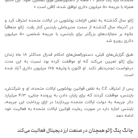
متحده، باید یک حکم 36 ماهه از دستورالعمل فوق تضمین شود. این حکم،
همراه با جریمه 50 میلیون دلاری توافق شده، کافی است.»
ژائو سال گذشته به نقض الزامات پولشویی در ایالات متحده اعتراف کرد و
در آذرماه سال گذشته از سمت مدیرعاملی بایننس کنار رفت. ژائو متعاقباً
علاوه بر مجازات‌های بزرگتر برای بایننس، با جریمه شخصی 50 میلیون
دلاری روبرو شد.
طبق گزارش‌های قبلی، دستورالعمل‌های احکام فدرال حداکثر ۱۸ ماه زندان
برای ژائو تعیین می‌کند که او موافقت کرده بود نسبت به این مدت
درخواست تجدیدنظر نکند. او اکنون با وثیقه 175 میلیون دلاری آزاد شده
است.
پس از اعتراف CZ به نقض قوانین پولشویی ایالات متحده، او و شرکتش،
بایننس، موافقت کردند که برای پایان دادن به پرونده جنایی، 4/3 میلیارد
دلار جریمه به دولت ایالات متحده بپردازند! در ازای پرداخت این جریمه،
بایننس اجازه دارد در صورت رعایت قوانین ایالات متحده به فعالیت خود
ادامه دهد.
چانگ پنگ ژائو همچنان در صنعت ارز دیجیتال فعالیت می‌کند