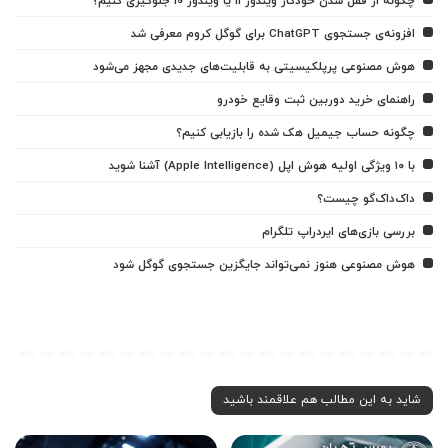
چگونه از قفل شدن خودکار ویندوز 11 یا ویندوز 10 جلوگیری کنیم؟
افزونه‌ی جستجوی ChatGPT برای گوگل کروم معرفی شد
هوش مصنوعی پرپلکیسیتی به قابلیت‌های جدیدی مجهز می‌شود
راهنمای خرید دوربین ثبت وقایع خودرو
چگونه حساب جیمیل هک شده را بازیابی کنیم؟
با ۱۰ ویژگی اولیه هوش اپل (Apple Intelligence) آشنا شوید
داک‌داک‌گو چیست؟
بررسی بازی‌های ایردراپ تلگرام
هوش مصنوعی هنوز نمی‌تواند جایگزین جستجوی گوگل شود
شاید به این مطالب هم علاقمند باشید