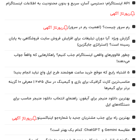
API اینستاگرام؛ دسترسی آسان، سریع و بدون محدودیت به اطلاعات اینستاگرام
رپورتاژ آگهی
رم سرور چیست؟ (اهمیت رم در سرور)
رپورتاژ آگهی
گزارش ویژه: آیا دوران تبلیغات برای افزایش فروش سایت فروشگاهی به پایان
رسیده است؟ (استراتژی جایگزین)
چطور فالوورهای واقعی اینستاگرام جذب کنیم؟ راهکارهایی که واقعاً جواب
می‌دهند!
5 اشتباه رایج که موقع خرید ساعت هوشمند طرح اپل واچ نباید انجام بدید!
مناسب‌ترین کارت گرافیک برای بازی و گیمینگ در سال ۲۰۲۵ | معرفی ۱۰ گزینه
برتر برای گیمرها
بهترین دانلود منیجر برای آیفون: راهنمای انتخاب دانلود منیجر مناسب برای
دستگاه‌های اپل
بهترین راه برای جذب مشتریان جدید با شماره‌جو اینباکسینو
رپورتاژ آگهی
مقایسه Gemini و ChatGPT: کدام یک بهتر است؟