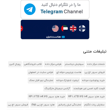
تبلیغات متنی
خدمات مرکز داده
سرمایش دیتاسنتر
طراحی مرکز داده
قالب فروشگاهی
رویال کنین
فروش سرور اچ پی
هاست وردپرس حرفه ای
طراحی سایت در اصفهان
خرید پولوشرت مردانه
تیشرت شلوارک مردانه
نمایندگی نرم افزار محک
قیمت کلید لمسی غیر هوشمند
آژانس دیجیتال مارکتینگ
خرید هارد سرور HP 1.8TB 12G 10K
خرید هارد سرور HP 1.2TB 10K 12G
سفارش ربات تلگرام
نمایندگی ایران رادیاتور
هارد سرور اچ پی (hp)
فروش سرور اچ پی