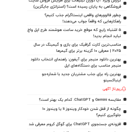
گزارش ویژه: آیا دوران تبلیغات برای افزایش فروش سایت
فروشگاهی به پایان رسیده است؟ (استراتژی جایگزین)
چطور فالوورهای واقعی اینستاگرام جذب کنیم؟
راهکارهایی که واقعاً جواب می‌دهند!
5 اشتباه رایج که موقع خرید ساعت هوشمند طرح اپل واچ
نباید انجام بدید!
مناسب‌ترین کارت گرافیک برای بازی و گیمینگ در سال
۲۰۲۵ | معرفی ۱۰ گزینه برتر برای گیمرها
بهترین دانلود منیجر برای آیفون: راهنمای انتخاب دانلود
منیجر مناسب برای دستگاه‌های اپل
بهترین راه برای جذب مشتریان جدید با شماره‌جو
اینباکسینو
رپورتاژ آگهی
مقایسه Gemini و ChatGPT: کدام یک بهتر است؟
چگونه از قفل شدن خودکار ویندوز 11 یا ویندوز 10
جلوگیری کنیم؟
افزونه‌ی جستجوی ChatGPT برای گوگل کروم معرفی شد