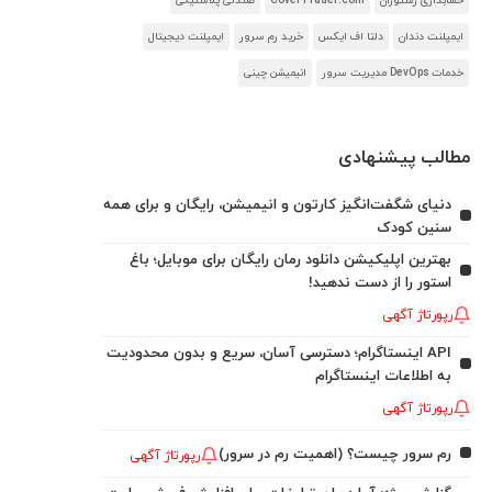
حسابداری رستوران
CoverTrader.com
صندلی پلاستیکی
ایمپلنت دندان
دلتا اف ایکس
خرید رم سرور
ایمپلنت دیجیتال
خدمات DevOps مدیریت سرور
انیمیشن چینی
مطالب پیشنهادی
دنیای شگفت‌انگیز کارتون و انیمیشن، رایگان و برای همه
سنین کودک
بهترین اپلیکیشن دانلود رمان رایگان برای موبایل؛ باغ
استور را از دست ندهید!
رپورتاژ آگهی
API اینستاگرام؛ دسترسی آسان، سریع و بدون محدودیت
به اطلاعات اینستاگرام
رپورتاژ آگهی
رم سرور چیست؟ (اهمیت رم در سرور)
رپورتاژ آگهی