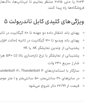
فروشگاه‌ها راه پیدا کنند.
ویژگی‌های کلیدی کابل تاندربولت 5
پهنای باند انتقال داده دو جهته تا 80 گیگابیت در ثانیه
پهنای باند ویدیو تا 120 گیگابیت در ثانیه (حالت افزایش)
پشتیبانی از چندین نمایشگر 8K یا 6K
پشتیبانی از نمایشگر با نرخ تازه‌سازی بالا (تا 540 هرتز)
شارژ سریع 240 وات
سازگار با استانداردهای USB4، Thunderbolt 3، Thunderbolt 4 و DisplayPort 2.1
در سایزهای 30 سانتی‌متر، 50 سانتی‌متر و 1 متر موجود است
قیمت از 22/99 دلار شروع می‌شود