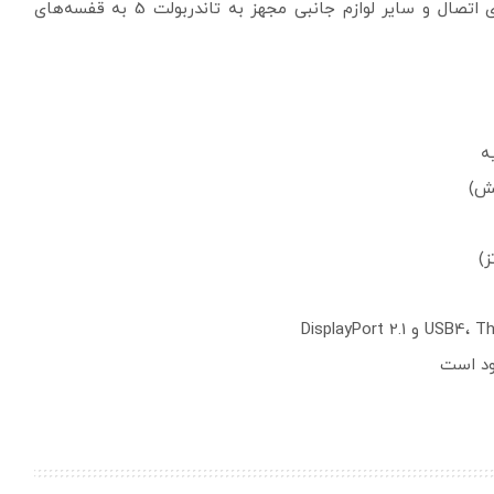
2024 یا حتی 2025 منتظر بمانیم تا لپ‌تاپ‌ها، داک‌های اتصال و سایر لوازم جانبی مجهز به تاندربولت 5 به قفسه‌های