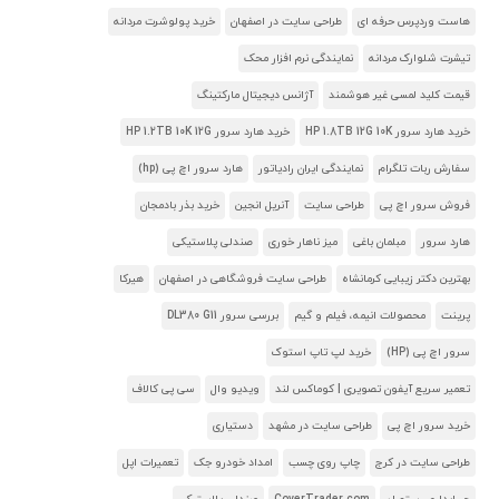
هاست وردپرس حرفه ای
طراحی سایت در اصفهان
خرید پولوشرت مردانه
تیشرت شلوارک مردانه
نمایندگی نرم افزار محک
قیمت کلید لمسی غیر هوشمند
آژانس دیجیتال مارکتینگ
خرید هارد سرور HP 1.8TB 12G 10K
خرید هارد سرور HP 1.2TB 10K 12G
سفارش ربات تلگرام
نمایندگی ایران رادیاتور
هارد سرور اچ پی (hp)
فروش سرور اچ پی
طراحی سایت
آنریل انجین
خرید بذر بادمجان
هارد سرور
مبلمان باغی
میز ناهار خوری
صندلی پلاستیکی
بهترین دکتر زیبایی کرمانشاه
طراحی سایت فروشگاهی در اصفهان
هیرکا
پرینت
محصولات انیمه، فیلم و گیم
بررسی سرور DL380 G11
سرور اچ پی (HP)
خرید لپ تاپ استوک
تعمیر سریع آیفون تصویری | کوماکس لند
ویدیو وال
سی پی کالاف
خرید سرور اچ پی
طراحی سایت در مشهد
دستیاری
طراحی سایت در کرج
چاپ روی چسب
امداد خودرو جک
تعمیرات اپل