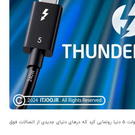
کمپانی کیبل مترز (Cable Matters) از اولین کابل تاندربولت 5 دنیا رونمایی کرد که درهای دنیای جدیدی از اتصالات فوق