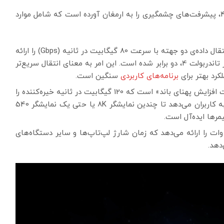
این کابل جدید، در مقایسه با نسل قبلی خود، تاندربولت 4، پیشرفت‌های چشمگیری را به ارمغان آورده است که شامل موارد
تاندربولت 5 پهنای باند انتقال داده‌ی دو جهته با سرعت 80 گیگابیت در ثانیه (Gbps) را ارائه
می‌دهد که در مقایسه با 40 گیگابیت در ثانیه (Gbps) در تاندربولت 4، دو برابر شده است. این امر به معنای انتقال سریع‌تر
کرد بهتر برای
برنامه‌های کاربردی
سنگین است.
این کابل جدید دارای «حالت افزایش پهنای باند» است که 120 گیگابیت در ثانیه خیره‌کننده را
برای خروجی ویدیو ارائه می‌دهد. این حالت این امکان را به کاربران می‌دهد تا چندین نمایشگر 8K یا حتی یک نمایشگر 540
یمرها ایده‌آل است.
اندربولت 5 قابلیت شارژ سریع 240 وات را ارائه می‌دهد که زمان شارژ لپ‌تاپ‌ها و سایر دستگاه‌های
دهد.