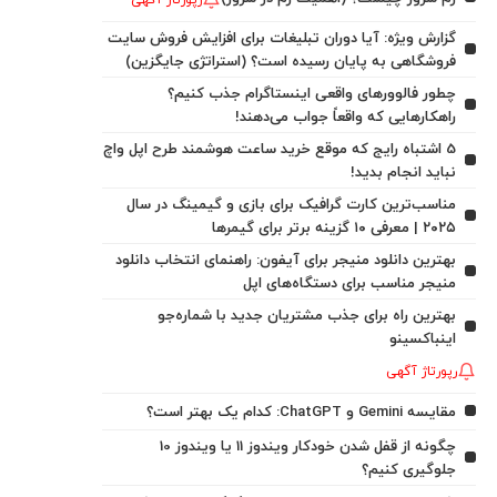
رپورتاژ آگهی
گزارش ویژه: آیا دوران تبلیغات برای افزایش فروش سایت
فروشگاهی به پایان رسیده است؟ (استراتژی جایگزین)
چطور فالوورهای واقعی اینستاگرام جذب کنیم؟
راهکارهایی که واقعاً جواب می‌دهند!
5 اشتباه رایج که موقع خرید ساعت هوشمند طرح اپل واچ
نباید انجام بدید!
مناسب‌ترین کارت گرافیک برای بازی و گیمینگ در سال
۲۰۲۵ | معرفی ۱۰ گزینه برتر برای گیمرها
بهترین دانلود منیجر برای آیفون: راهنمای انتخاب دانلود
منیجر مناسب برای دستگاه‌های اپل
بهترین راه برای جذب مشتریان جدید با شماره‌جو
اینباکسینو
رپورتاژ آگهی
مقایسه Gemini و ChatGPT: کدام یک بهتر است؟
چگونه از قفل شدن خودکار ویندوز 11 یا ویندوز 10
جلوگیری کنیم؟