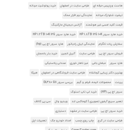
هاست وردپرس حرفه ای
طراحی سایت در اصفهان
خرید پولوشرت مردانه
تیشرت شلوارک مردانه
نمایندگی نرم افزار محک
قیمت کلید لمسی غیر هوشمند
آژانس دیجیتال مارکتینگ
خرید هارد سرور HP 1.8TB 12G 10K
خرید هارد سرور HP 1.2TB 10K 12G
سفارش ربات تلگرام
نمایندگی ایران رادیاتور
هارد سرور اچ پی (hp)
فروش سرور اچ پی
طراحی سایت
آنریل انجین
خرید بذر بادمجان
هارد سرور
مبلمان باغی
میز ناهار خوری
صندلی پلاستیکی
بهترین دکتر زیبایی کرمانشاه
طراحی سایت فروشگاهی در اصفهان
هیرکا
پرینت
محصولات انیمه، فیلم و گیم
بررسی سرور DL380 G11
سرور اچ پی (HP)
خرید لپ تاپ استوک
تعمیر سریع آیفون تصویری | کوماکس لند
ویدیو وال
سی پی کالاف
خرید سرور اچ پی
طراحی سایت در مشهد
دستیاری
طراحی سایت در کرج
چاپ روی چسب
امداد خودرو جک
تعمیرات اپل