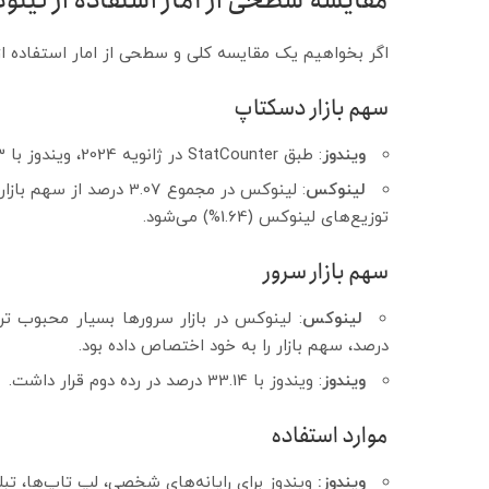
مقایسه سطحی از آمار استفاده از لینو
اگر بخواهیم یک مقایسه کلی و سطحی از امار استفاده از 
سهم بازار دسکتاپ
ویندوز
: طبق StatCounter در ژانویه 2024، ویندوز با 68.23 درصد، محبوب ترین سیستم عامل دسکتاپ در جهان بود.
لینوکس
توزیع‌های لینوکس (1.64%) می‌شود.
سهم بازار سرور
لینوکس
درصد، سهم بازار را به خود اختصاص داده بود.
ویندوز
: ویندوز با 33.14 درصد در رده دوم قرار داشت.
موارد استفاده
ویندوز:
ویندوز برای رایانه‌های شخصی، لپ تاپ‌ها، تب