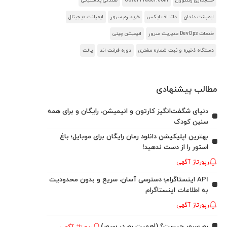
حسابداری رستوران
CoverTrader.com
صندلی پلاستیکی
ایمپلنت دندان
دلتا اف ایکس
خرید رم سرور
ایمپلنت دیجیتال
خدمات DevOps مدیریت سرور
انیمیشن چینی
دستگاه ذخیره و ثبت شماره مشتری
دوره فرانت اند
پالت
مطالب پیشنهادی
دنیای شگفت‌انگیز کارتون و انیمیشن، رایگان و برای همه
سنین کودک
بهترین اپلیکیشن دانلود رمان رایگان برای موبایل؛ باغ
استور را از دست ندهید!
رپورتاژ آگهی
API اینستاگرام؛ دسترسی آسان، سریع و بدون محدودیت
به اطلاعات اینستاگرام
رپورتاژ آگهی
رم سرور چیست؟ (اهمیت رم در سرور)