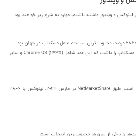
کس و ویندوز
لینوکس و ویندوز داشته باشیم، موارد به شرح زیر خواهند بود:
: لینوکس در مجموع 3.07 درصد از سهم بازار دسکتاپ را داشت که این عدد شامل Chrome OS (1.43%) و سایر
: لینوکس در بازار سرورها بسیار محبوب تر است. طبق NetMarketShare در مارس 2024، لینوکس با 38.06
لت‌ها و برخی از سرورها محبوب‌ترین انتخاب است.