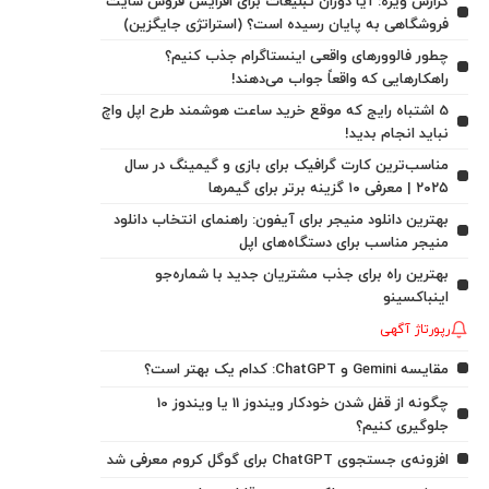
گزارش ویژه: آیا دوران تبلیغات برای افزایش فروش سایت
فروشگاهی به پایان رسیده است؟ (استراتژی جایگزین)
چطور فالوورهای واقعی اینستاگرام جذب کنیم؟
راهکارهایی که واقعاً جواب می‌دهند!
5 اشتباه رایج که موقع خرید ساعت هوشمند طرح اپل واچ
نباید انجام بدید!
مناسب‌ترین کارت گرافیک برای بازی و گیمینگ در سال
۲۰۲۵ | معرفی ۱۰ گزینه برتر برای گیمرها
بهترین دانلود منیجر برای آیفون: راهنمای انتخاب دانلود
منیجر مناسب برای دستگاه‌های اپل
بهترین راه برای جذب مشتریان جدید با شماره‌جو
اینباکسینو
رپورتاژ آگهی
مقایسه Gemini و ChatGPT: کدام یک بهتر است؟
چگونه از قفل شدن خودکار ویندوز 11 یا ویندوز 10
جلوگیری کنیم؟
افزونه‌ی جستجوی ChatGPT برای گوگل کروم معرفی شد