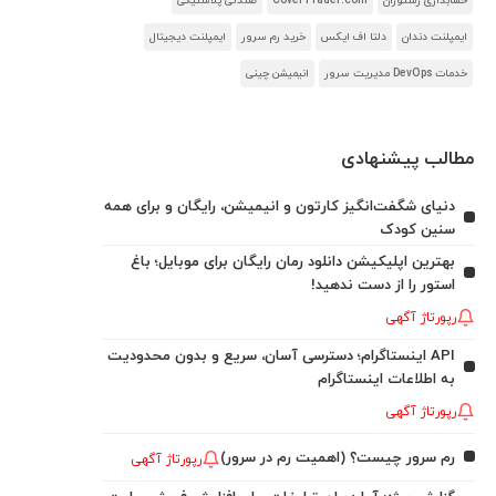
حسابداری رستوران
CoverTrader.com
صندلی پلاستیکی
ایمپلنت دندان
دلتا اف ایکس
خرید رم سرور
ایمپلنت دیجیتال
خدمات DevOps مدیریت سرور
انیمیشن چینی
مطالب پیشنهادی
دنیای شگفت‌انگیز کارتون و انیمیشن، رایگان و برای همه
سنین کودک
بهترین اپلیکیشن دانلود رمان رایگان برای موبایل؛ باغ
استور را از دست ندهید!
رپورتاژ آگهی
API اینستاگرام؛ دسترسی آسان، سریع و بدون محدودیت
به اطلاعات اینستاگرام
رپورتاژ آگهی
رم سرور چیست؟ (اهمیت رم در سرور)
رپورتاژ آگهی