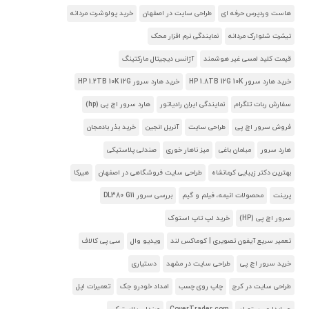
هاست وردپرس حرفه ای
طراحی سایت در اصفهان
خرید پولوشرت مردانه
تیشرت شلوارک مردانه
نمایندگی نرم افزار محک
قیمت کلید لمسی غیر هوشمند
آژانس دیجیتال مارکتینگ
خرید هارد سرور HP 1.8TB 12G 10K
خرید هارد سرور HP 1.2TB 10K 12G
سفارش ربات تلگرام
نمایندگی ایران رادیاتور
هارد سرور اچ پی (hp)
فروش سرور اچ پی
طراحی سایت
آنریل انجین
خرید بذر بادمجان
هارد سرور
مبلمان باغی
میز ناهار خوری
صندلی پلاستیکی
بهترین دکتر زیبایی کرمانشاه
طراحی سایت فروشگاهی در اصفهان
هیرکا
پرینت
محصولات انیمه، فیلم و گیم
بررسی سرور DL380 G11
سرور اچ پی (HP)
خرید لپ تاپ استوک
تعمیر سریع آیفون تصویری | کوماکس لند
ویدیو وال
سی پی کالاف
خرید سرور اچ پی
طراحی سایت در مشهد
دستیاری
طراحی سایت در کرج
چاپ روی چسب
امداد خودرو جک
تعمیرات اپل