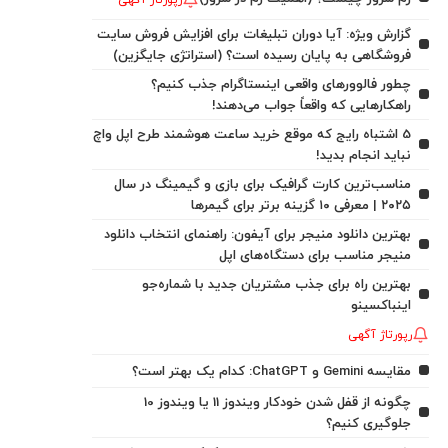
رپورتاژ آگهی
گزارش ویژه: آیا دوران تبلیغات برای افزایش فروش سایت
فروشگاهی به پایان رسیده است؟ (استراتژی جایگزین)
چطور فالوورهای واقعی اینستاگرام جذب کنیم؟
راهکارهایی که واقعاً جواب می‌دهند!
5 اشتباه رایج که موقع خرید ساعت هوشمند طرح اپل واچ
نباید انجام بدید!
مناسب‌ترین کارت گرافیک برای بازی و گیمینگ در سال
۲۰۲۵ | معرفی ۱۰ گزینه برتر برای گیمرها
بهترین دانلود منیجر برای آیفون: راهنمای انتخاب دانلود
منیجر مناسب برای دستگاه‌های اپل
بهترین راه برای جذب مشتریان جدید با شماره‌جو
اینباکسینو
رپورتاژ آگهی
مقایسه Gemini و ChatGPT: کدام یک بهتر است؟
چگونه از قفل شدن خودکار ویندوز 11 یا ویندوز 10
جلوگیری کنیم؟