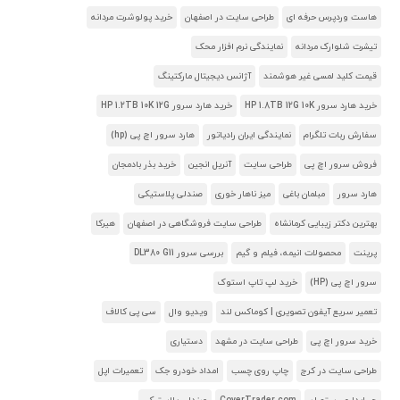
هاست وردپرس حرفه ای
طراحی سایت در اصفهان
خرید پولوشرت مردانه
تیشرت شلوارک مردانه
نمایندگی نرم افزار محک
قیمت کلید لمسی غیر هوشمند
آژانس دیجیتال مارکتینگ
خرید هارد سرور HP 1.8TB 12G 10K
خرید هارد سرور HP 1.2TB 10K 12G
سفارش ربات تلگرام
نمایندگی ایران رادیاتور
هارد سرور اچ پی (hp)
فروش سرور اچ پی
طراحی سایت
آنریل انجین
خرید بذر بادمجان
هارد سرور
مبلمان باغی
میز ناهار خوری
صندلی پلاستیکی
بهترین دکتر زیبایی کرمانشاه
طراحی سایت فروشگاهی در اصفهان
هیرکا
پرینت
محصولات انیمه، فیلم و گیم
بررسی سرور DL380 G11
سرور اچ پی (HP)
خرید لپ تاپ استوک
تعمیر سریع آیفون تصویری | کوماکس لند
ویدیو وال
سی پی کالاف
خرید سرور اچ پی
طراحی سایت در مشهد
دستیاری
طراحی سایت در کرج
چاپ روی چسب
امداد خودرو جک
تعمیرات اپل