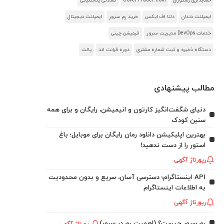
حسابداری رستوران
CoverTrader.com
صندلی پلاستیکی
ایمپلنت دندان
دلتا اف ایکس
خرید رم سرور
ایمپلنت دیجیتال
خدمات DevOps مدیریت سرور
انیمیشن چینی
دستگاه ذخیره و ثبت شماره مشتری
دوره فرانت اند
پالت
مطالب پیشنهادی
دنیای شگفت‌انگیز کارتون و انیمیشن، رایگان و برای همه
سنین کودک
بهترین اپلیکیشن دانلود رمان رایگان برای موبایل؛ باغ
استور را از دست ندهید!
رپورتاژ آگهی
API اینستاگرام؛ دسترسی آسان، سریع و بدون محدودیت
به اطلاعات اینستاگرام
رپورتاژ آگهی
رم سرور چیست؟ (اهمیت رم در سرور)