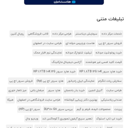
تبلیغات متنی
خدمات مرکز داده
سرمایش دیتاسنتر
طراحی مرکز داده
قالب فروشگاهی
رویال کنین
فروش سرور اچ پی
هاست وردپرس حرفه ای
طراحی سایت در اصفهان
خرید پولوشرت مردانه
تیشرت شلوارک مردانه
نمایندگی نرم افزار محک
قیمت کلید لمسی غیر هوشمند
آژانس دیجیتال مارکتینگ
خرید هارد سرور HP 1.8TB 12G 10K
خرید هارد سرور HP 1.2TB 10K 12G
سفارش ربات تلگرام
نمایندگی ایران رادیاتور
هارد سرور اچ پی (hp)
فروش سرور اچ پی
طراحی سایت
آنریل انجین
خرید بذر بادمجان
هارد سرور
مبلمان باغی
میز ناهار خوری
صندلی پلاستیکی
بهترین دکتر زیبایی کرمانشاه
طراحی سایت فروشگاهی در اصفهان
هیرکا
پرینت
محصولات انیمه، فیلم و گیم
بررسی سرور DL380 G11
سرور اچ پی (HP)
خرید لپ تاپ استوک
تعمیر سریع آیفون تصویری | کوماکس لند
ویدیو وال