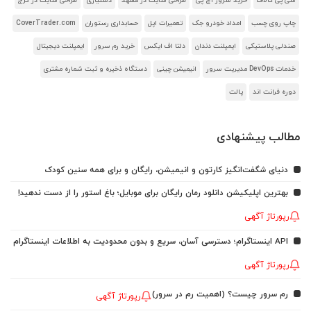
سی پی کالاف
خرید سرور اچ پی
طراحی سایت در مشهد
دستیاری
طراحی سایت در کرج
چاپ روی چسب
امداد خودرو جک
تعمیرات اپل
حسابداری رستوران
CoverTrader.com
صندلی پلاستیکی
ایمپلنت دندان
دلتا اف ایکس
خرید رم سرور
ایمپلنت دیجیتال
خدمات DevOps مدیریت سرور
انیمیشن چینی
دستگاه ذخیره و ثبت شماره مشتری
دوره فرانت اند
پالت
مطالب پیشنهادی
دنیای شگفت‌انگیز کارتون و انیمیشن، رایگان و برای همه سنین کودک
بهترین اپلیکیشن دانلود رمان رایگان برای موبایل؛ باغ استور را از دست ندهید!
رپورتاژ آگهی
API اینستاگرام؛ دسترسی آسان، سریع و بدون محدودیت به اطلاعات اینستاگرام
رپورتاژ آگهی
رم سرور چیست؟ (اهمیت رم در سرور)
رپورتاژ آگهی