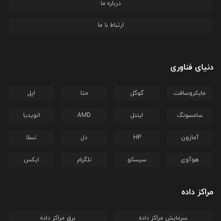
درباره ما
ارتباط با ما
دنیای فناوری
مایکروسافت
گوگل
متا
اپل
سامسونگ
اینتل
AMD
انویدیا
آمازون
HP
دل
تسلا
هوآوی
سیسکو
تلگرام
ایکس
مراکز داده
سرمایش مراکز داده
برق مراکز داده