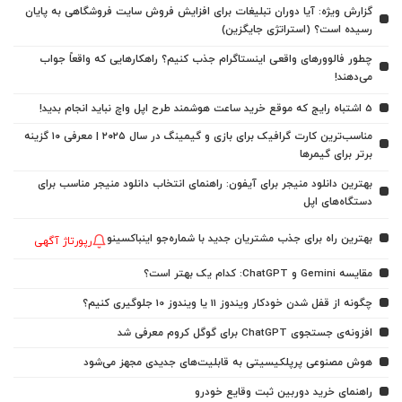
گزارش ویژه: آیا دوران تبلیغات برای افزایش فروش سایت فروشگاهی به پایان
رسیده است؟ (استراتژی جایگزین)
چطور فالوورهای واقعی اینستاگرام جذب کنیم؟ راهکارهایی که واقعاً جواب
می‌دهند!
5 اشتباه رایج که موقع خرید ساعت هوشمند طرح اپل واچ نباید انجام بدید!
مناسب‌ترین کارت گرافیک برای بازی و گیمینگ در سال ۲۰۲۵ | معرفی ۱۰ گزینه
برتر برای گیمرها
بهترین دانلود منیجر برای آیفون: راهنمای انتخاب دانلود منیجر مناسب برای
دستگاه‌های اپل
بهترین راه برای جذب مشتریان جدید با شماره‌جو اینباکسینو
رپورتاژ آگهی
مقایسه Gemini و ChatGPT: کدام یک بهتر است؟
چگونه از قفل شدن خودکار ویندوز 11 یا ویندوز 10 جلوگیری کنیم؟
افزونه‌ی جستجوی ChatGPT برای گوگل کروم معرفی شد
هوش مصنوعی پرپلکیسیتی به قابلیت‌های جدیدی مجهز می‌شود
راهنمای خرید دوربین ثبت وقایع خودرو