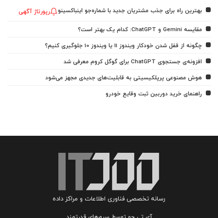
بهترین راه برای جذب مشتریان جدید با شماره‌جو اینباکسینو
رپورتاژ آگهی
مقایسه Gemini و ChatGPT: کدام یک بهتر است؟
چگونه از قفل شدن خودکار ویندوز 11 یا ویندوز 10 جلوگیری کنیم؟
افزونه‌ی جستجوی ChatGPT برای گوگل کروم معرفی شد
هوش مصنوعی پرپلکیسیتی به قابلیت‌های جدیدی مجهز می‌شود
راهنمای خرید دوربین ثبت وقایع خودرو
رسانه تخصصی فناوری اطلاعات و مراکز داده
آی تی جو توسط سرورهای قدرتمند