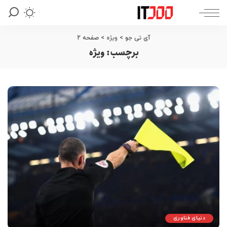
آی تی جو
>
ویژه
>
صفحه 2
برچسب:
ویژه
دنیای فناوری