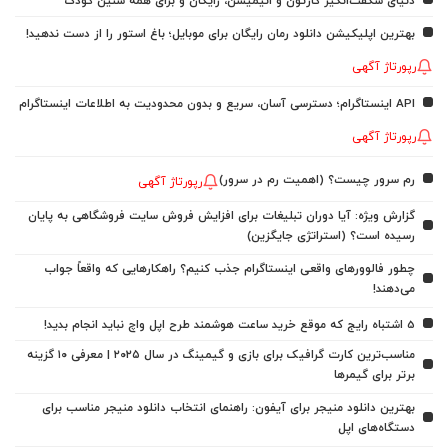
دنیای شگفت‌انگیز کارتون و انیمیشن، رایگان و برای همه سنین کودک
بهترین اپلیکیشن دانلود رمان رایگان برای موبایل؛ باغ استور را از دست ندهید!
رپورتاژ آگهی
API اینستاگرام؛ دسترسی آسان، سریع و بدون محدودیت به اطلاعات اینستاگرام
رپورتاژ آگهی
رم سرور چیست؟ (اهمیت رم در سرور)
رپورتاژ آگهی
گزارش ویژه: آیا دوران تبلیغات برای افزایش فروش سایت فروشگاهی به پایان
رسیده است؟ (استراتژی جایگزین)
چطور فالوورهای واقعی اینستاگرام جذب کنیم؟ راهکارهایی که واقعاً جواب
می‌دهند!
5 اشتباه رایج که موقع خرید ساعت هوشمند طرح اپل واچ نباید انجام بدید!
مناسب‌ترین کارت گرافیک برای بازی و گیمینگ در سال ۲۰۲۵ | معرفی ۱۰ گزینه
برتر برای گیمرها
بهترین دانلود منیجر برای آیفون: راهنمای انتخاب دانلود منیجر مناسب برای
دستگاه‌های اپل