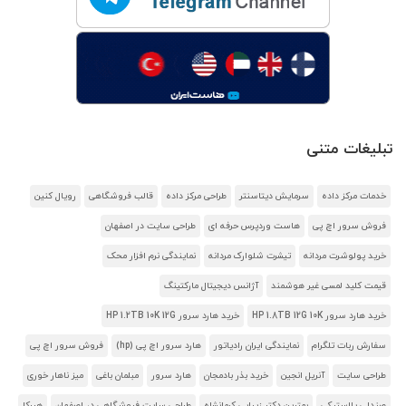
تبلیغات متنی
خدمات مرکز داده
سرمایش دیتاسنتر
طراحی مرکز داده
قالب فروشگاهی
رویال کنین
فروش سرور اچ پی
هاست وردپرس حرفه ای
طراحی سایت در اصفهان
خرید پولوشرت مردانه
تیشرت شلوارک مردانه
نمایندگی نرم افزار محک
قیمت کلید لمسی غیر هوشمند
آژانس دیجیتال مارکتینگ
خرید هارد سرور HP 1.8TB 12G 10K
خرید هارد سرور HP 1.2TB 10K 12G
سفارش ربات تلگرام
نمایندگی ایران رادیاتور
هارد سرور اچ پی (hp)
فروش سرور اچ پی
طراحی سایت
آنریل انجین
خرید بذر بادمجان
هارد سرور
مبلمان باغی
میز ناهار خوری
صندلی پلاستیکی
بهترین دکتر زیبایی کرمانشاه
طراحی سایت فروشگاهی در اصفهان
هیرکا