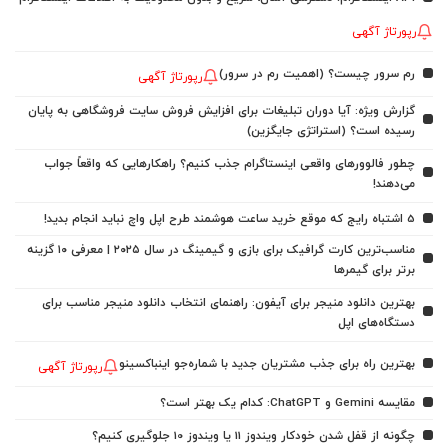
رپورتاژ آگهی
رم سرور چیست؟ (اهمیت رم در سرور)
رپورتاژ آگهی
گزارش ویژه: آیا دوران تبلیغات برای افزایش فروش سایت فروشگاهی به پایان
رسیده است؟ (استراتژی جایگزین)
چطور فالوورهای واقعی اینستاگرام جذب کنیم؟ راهکارهایی که واقعاً جواب
می‌دهند!
5 اشتباه رایج که موقع خرید ساعت هوشمند طرح اپل واچ نباید انجام بدید!
مناسب‌ترین کارت گرافیک برای بازی و گیمینگ در سال ۲۰۲۵ | معرفی ۱۰ گزینه
برتر برای گیمرها
بهترین دانلود منیجر برای آیفون: راهنمای انتخاب دانلود منیجر مناسب برای
دستگاه‌های اپل
بهترین راه برای جذب مشتریان جدید با شماره‌جو اینباکسینو
رپورتاژ آگهی
مقایسه Gemini و ChatGPT: کدام یک بهتر است؟
چگونه از قفل شدن خودکار ویندوز 11 یا ویندوز 10 جلوگیری کنیم؟