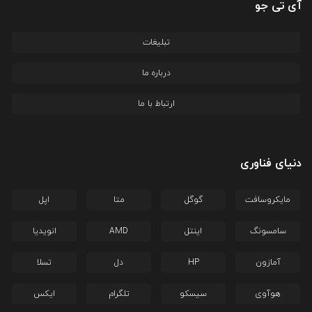
آی تی جو
تبلیغات
درباره ما
ارتباط با ما
دنیای فناوری
مایکروسافت
گوگل
متا
اپل
سامسونگ
اینتل
AMD
انویدیا
آمازون
HP
دل
تسلا
هوآوی
سیسکو
تلگرام
ایکس