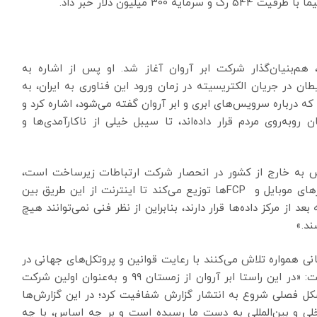
میلیون دلار خبر داد.
 هم‌بنیان‌گذار شرکت ابر آروان آغاز شد. او پس از اشاره به
ن در جریان الکتریسیته در زمان ورود این فناوری به ایران، به
ه درباره سرویس‌های ابری و ابر آروان گفته می‌شود، اشاره کرد و
به‌روی مردم قرار داده‌اند، تا سیبل خیلی از ناکارآمدی‌ها و
الش به خارج از کشور در انحصار شرکت ارتباطات زیرساخت است،
گفت: «شرکت ارتباطات زیرساخت اینترنت را بین اپراتورهای موبایل و FCPها توزیع می‌کند تا اینترنت از این طریق بین
د از مرکز داده‌ها قرار دارند، بنابراین از نظر فنی نمی‌توانند هیچ
ند.»
ی همواره تلاش می‌کنند با رعایت قوانین و پروتکل‌های جهانی در
نقطه بهینه محرمانگی اطلاعات و امنیت قرار بگیرند، گفت: «در این ‌راستا ابر آروان از زمستان ۹۹ و به‌عنوان اولین شرکت
‌شکل فصلی شروع به انتشار گزارش شفافیت کرد؛ در این گزارش‌ها
خلی و بین‌المللی به دست ما رسیده است و بر چه اساس، با چه