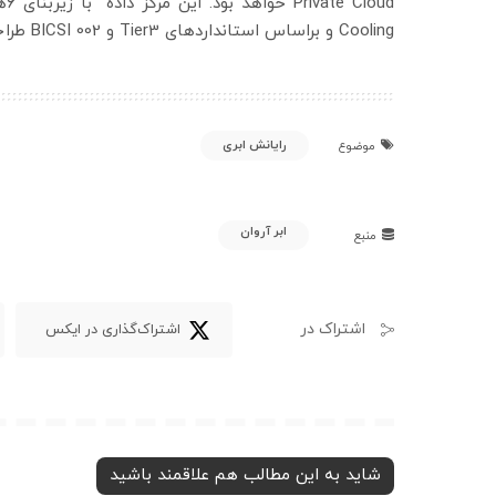
Cooling و براساس استانداردهای Tier3 و BICSI 002 طراحی و در حال اجراست.»
رایانش ابری
موضوع
ابر آروان
منبع
اشتراک در
اشتراک‌گذاری در ایکس
شاید به این مطالب هم علاقمند باشید