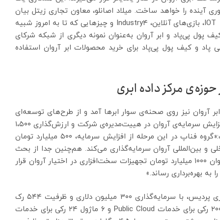
 فناوری آینده را خواهد ساخت. میلاد اصانلو، معاون تجاری زیتل بیان
کرد: «ما می‌خواهیم به کمک ابر آروان بستری بسازیم که IOT، بازی‌های آنلاین، Industry۴ و چیزهایی که تا به امروز شبیه
یف پول پی‌پاد و ابر آروان به‌عنوان نمونه دیگری از شبکه شرکای
لی پاد و کیف پول پی‌پاد برای خرید محصولات ابر آروان استفاده
حوزه‌ی مرکز داده ابری
ر آروان نیز روی صحنه‌ی سوار ابرها آمد و از طرح‌های توسعه‌ای
ابر آروان خبر داد. جامه‌بزرگ از تصویب آخرین مرحله‌ی افزایش سرمایه‌ی آروان در هییت‌مدیره‌ی شرکت و ارزش‌گذاری ۱،۵۰۰
میلیارد تومانی ابر آروان در پروسه‌ی جذب سرمایه‌ گفت:«گروه فناپ در این مرحله از افزایش سرمایه، ۵۰۰ میلیارد تومان
 و بین‌المللی آروان سرمایه‌گذاری می‌کند. هم‌چنین جدا از بحث
افزایش سرمایه، فناپ در نقش شریک استراتژیک ابر آروان ۱۰۰۰ میلیارد تومان تجهیزات سخت‌افزاری در اختیار آروان قرار
ا به بهره‌برداری رساند.»
به‌گفته‌ی کیوان جامه‌بزرگ، مرکز داده نیما در پارک فناوری پردیس، با سرمایه‌گذاری ۳۰۰ میلیون دلاری و ظرفیت ۵۴۴ رک
راه‌اندازی خواهد شد. مرکز داده نیما، مجهز به دو ماژول ۲۰۰ رکی برای خدمات Public Cloud و ۶ ماژول ۲۴ رکی برای خدمات