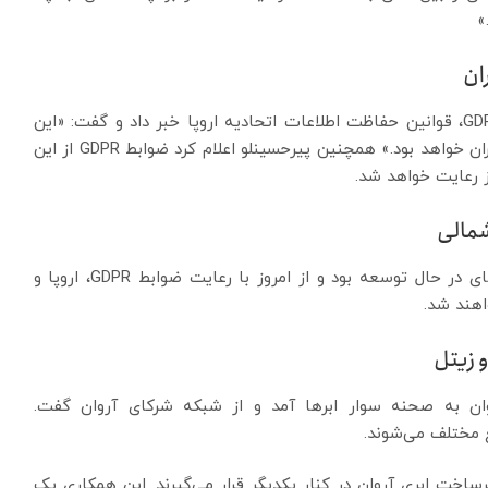
»
ان
پیرحسینلو از انطباق ابر آروان با ساختارها و قوانین GDPR، قوانین حفاظت اطلاعات اتحادیه اروپا خبر داد و گفت‌: «این
قدم بزرگ دیگری در مسیر حراست از حریم خصوصی کاربران خواهد بود.» همچنین پیرحسینلو اعلام کرد ضوابط GDPR از این
یز رعایت خواهد شد.
شمالی
پیرحسینلو می‌گوید پیش از این تمرکز شرکت بر کشورهای در حال توسعه بود و از امروز با رعایت ضوابط GDPR، اروپا و
هند شد.
ان به صحنه سوار ابرها آمد و از شبکه شرکای آروان گفت.
ع مختلف می‌شوند.
در این پارتنرشیپ، شبکه ۵G زیتل و زیرساخت ابری آروان در کنار یکدیگر قرار می‌گیرند. این همکاری یک