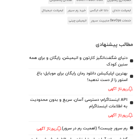
حسابداری رستوران
CoverTrader.com
صندلی پلاستیکی
ایمپلنت دندان
دلتا اف ایکس
خرید رم سرور
ایمپلنت دیجیتال
خدمات DevOps مدیریت سرور
انیمیشن چینی
مطالب پیشنهادی
دنیای شگفت‌انگیز کارتون و انیمیشن، رایگان و برای همه
سنین کودک
بهترین اپلیکیشن دانلود رمان رایگان برای موبایل؛ باغ
استور را از دست ندهید!
رپورتاژ آگهی
API اینستاگرام؛ دسترسی آسان، سریع و بدون محدودیت
به اطلاعات اینستاگرام
رپورتاژ آگهی
رم سرور چیست؟ (اهمیت رم در سرور)
رپورتاژ آگهی