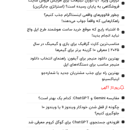
گزارش ویژه: آیا دوران تبلیغات برای افزایش فروش سایت
فروشگاهی به پایان رسیده است؟ (استراتژی جایگزین)
چطور فالوورهای واقعی اینستاگرام جذب کنیم؟
راهکارهایی که واقعاً جواب می‌دهند!
5 اشتباه رایج که موقع خرید ساعت هوشمند طرح اپل واچ
نباید انجام بدید!
مناسب‌ترین کارت گرافیک برای بازی و گیمینگ در سال
۲۰۲۵ | معرفی ۱۰ گزینه برتر برای گیمرها
بهترین دانلود منیجر برای آیفون: راهنمای انتخاب دانلود
منیجر مناسب برای دستگاه‌های اپل
بهترین راه برای جذب مشتریان جدید با شماره‌جو
اینباکسینو
رپورتاژ آگهی
مقایسه Gemini و ChatGPT: کدام یک بهتر است؟
چگونه از قفل شدن خودکار ویندوز 11 یا ویندوز 10
جلوگیری کنیم؟
افزونه‌ی جستجوی ChatGPT برای گوگل کروم معرفی شد