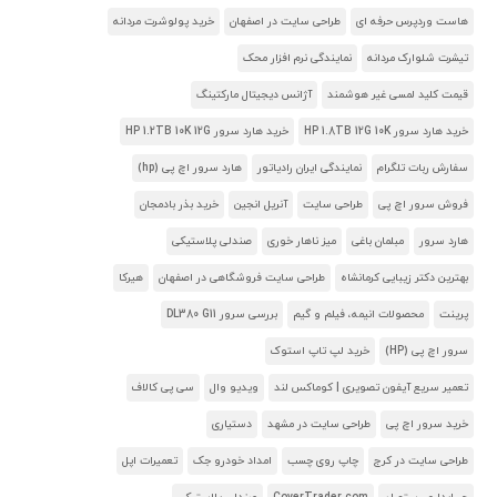
هاست وردپرس حرفه ای
طراحی سایت در اصفهان
خرید پولوشرت مردانه
تیشرت شلوارک مردانه
نمایندگی نرم افزار محک
قیمت کلید لمسی غیر هوشمند
آژانس دیجیتال مارکتینگ
خرید هارد سرور HP 1.8TB 12G 10K
خرید هارد سرور HP 1.2TB 10K 12G
سفارش ربات تلگرام
نمایندگی ایران رادیاتور
هارد سرور اچ پی (hp)
فروش سرور اچ پی
طراحی سایت
آنریل انجین
خرید بذر بادمجان
هارد سرور
مبلمان باغی
میز ناهار خوری
صندلی پلاستیکی
بهترین دکتر زیبایی کرمانشاه
طراحی سایت فروشگاهی در اصفهان
هیرکا
پرینت
محصولات انیمه، فیلم و گیم
بررسی سرور DL380 G11
سرور اچ پی (HP)
خرید لپ تاپ استوک
تعمیر سریع آیفون تصویری | کوماکس لند
ویدیو وال
سی پی کالاف
خرید سرور اچ پی
طراحی سایت در مشهد
دستیاری
طراحی سایت در کرج
چاپ روی چسب
امداد خودرو جک
تعمیرات اپل