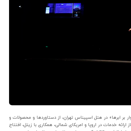
جمین رویداد «سوار بر ابرها» در هتل اسپیناس تهران، از دستاوردها و محصولات و
ارائه خدمات در اروپا و امریکای شمالی، همکاری با زیتل، افتتاح