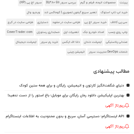
پرینت
محصولات انیمه، فیلم و گیم
بررسی سرور DL380 G11
سرور اچ پی (HP)
خرید لپ تاپ استوک
تعمیر سریع آیفون تصویری | کوماکس لند
ویدیو وال
سی پی کالاف
خرید سرور اچ پی
طراحی سایت در مشهد
دستیاری
طراحی سایت در کرج
چاپ روی چسب
امداد خودرو جک
تعمیرات اپل
حسابداری رستوران
CoverTrader.com
صندلی پلاستیکی
ایمپلنت دندان
دلتا اف ایکس
خرید رم سرور
ایمپلنت دیجیتال
خدمات DevOps مدیریت سرور
انیمیشن چینی
مطالب پیشنهادی
دنیای شگفت‌انگیز کارتون و انیمیشن، رایگان و برای همه سنین کودک
بهترین اپلیکیشن دانلود رمان رایگان برای موبایل؛ باغ استور را از دست ندهید!
رپورتاژ آگهی
API اینستاگرام؛ دسترسی آسان، سریع و بدون محدودیت به اطلاعات اینستاگرام
رپورتاژ آگهی