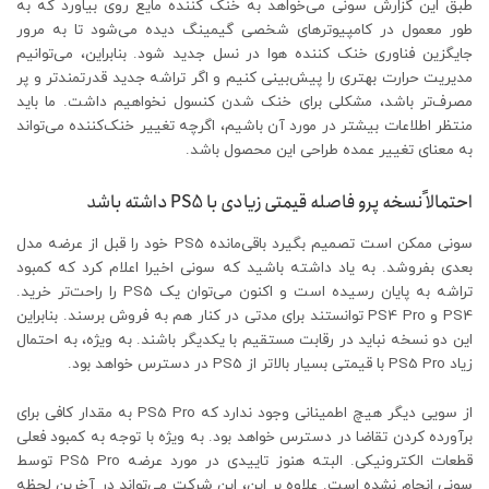
طبق این گزارش سونی می‌خواهد به خنک کننده مایع روی بیاورد که به
طور معمول در کامپیوترهای شخصی گیمینگ دیده می‌شود تا به مرور
جایگزین فناوری خنک کننده هوا در نسل جدید شود. بنابراین، می‌توانیم
مدیریت حرارت بهتری را پیش‌بینی کنیم و اگر تراشه جدید قدرتمندتر و پر
مصرف‌تر باشد، مشکلی برای خنک شدن کنسول نخواهیم داشت. ما باید
منتظر اطلاعات بیشتر در مورد آن باشیم، اگرچه تغییر خنک‌کننده می‌تواند
به معنای تغییر عمده طراحی این محصول باشد.
احتمالاً نسخه پرو فاصله قیمتی زیادی با PS5 داشته باشد
سونی ممکن است تصمیم بگیرد باقی‌مانده PS5 خود را قبل از عرضه مدل
بعدی بفروشد. به یاد داشته باشید که سونی اخیرا اعلام کرد که کمبود
تراشه به پایان رسیده است و اکنون می‌توان یک PS5 را راحت‌تر خرید.
PS4 و PS4 Pro توانستند برای مدتی در کنار هم به فروش برسند. بنابراین
این دو نسخه نباید در رقابت مستقیم با یکدیگر باشند. به ویژه، به احتمال
زیاد PS5 Pro با قیمتی بسیار بالاتر از PS5 در دسترس خواهد بود.
از سویی دیگر هیچ اطمینانی وجود ندارد که PS5 Pro به مقدار کافی برای
برآورده کردن تقاضا در دسترس خواهد بود. به ویژه با توجه به کمبود فعلی
قطعات الکترونیکی. البته هنوز تاییدی در مورد عرضه PS5 Pro توسط
سونی انجام نشده است. علاوه بر این، این شرکت می‌تواند در آخرین لحظه