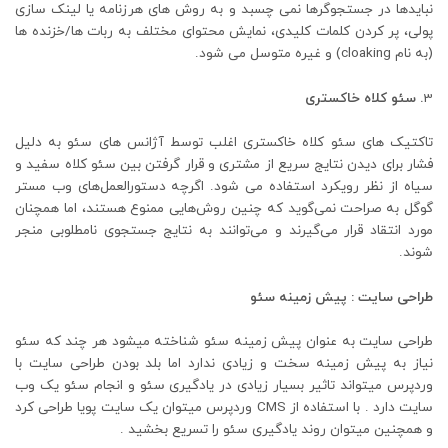
نبایدها در جستجوگرها نمی چسبد و به روش های هرزنامه یا لینک سازی
پولی، پر کردن کلمات کلیدی، نمایش محتوای مختلف به ربات ها/خزنده ها
(به نام cloaking) و غیره متوسل می شود.
3
.
سئو کلاه خاکستری
تاکتیک های سئو کلاه خاکستری اغلب توسط آژانس های سئو به دلیل
فشار برای دیدن نتایج سریع از مشتری و قرار گرفتن بین سئو کلاه سفید و
سیاه از نظر رویکرد استفاده می شود. اگرچه دستورالعمل‌های وب‌ مستر
گوگل به صراحت نمی‌گوید که چنین روش‌هایی ممنوع هستند، اما همچنان
مورد انتقاد قرار می‌گیرند و می‌توانند به نتایج جستجوی نامطلوبی منجر
شوند.
طراحی سایت
:
پیش زمینه سئو
طراحی سایت به عنوان پیش زمینه سئو شناخته میشود هر چند که سئو
نیاز به پیش زمینه سخت و زیادی ندارد اما بلد بودن طراحی سایت با
وردپرس میتواند تاثیر بسیار زیادی در یادگیری سئو و انجام سئو یک وب
سایت دارد . با استفاده از CMS وردپرس میتوان یک سایت پویا طراحی کرد
و همچنین میتوان روند یادگیری سئو را تسریع بخشید .