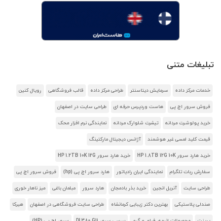
تبلیغات متنی
خدمات مرکز داده
سرمایش دیتاسنتر
طراحی مرکز داده
قالب فروشگاهی
رویال کنین
فروش سرور اچ پی
هاست وردپرس حرفه ای
طراحی سایت در اصفهان
خرید پولوشرت مردانه
تیشرت شلوارک مردانه
نمایندگی نرم افزار محک
قیمت کلید لمسی غیر هوشمند
آژانس دیجیتال مارکتینگ
خرید هارد سرور HP 1.8TB 12G 10K
خرید هارد سرور HP 1.2TB 10K 12G
سفارش ربات تلگرام
نمایندگی ایران رادیاتور
هارد سرور اچ پی (hp)
فروش سرور اچ پی
طراحی سایت
آنریل انجین
خرید بذر بادمجان
هارد سرور
مبلمان باغی
میز ناهار خوری
صندلی پلاستیکی
بهترین دکتر زیبایی کرمانشاه
طراحی سایت فروشگاهی در اصفهان
هیرکا
پرینت
محصولات انیمه، فیلم و گیم
بررسی سرور DL380 G11
سرور اچ پی (HP)