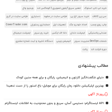
خرید لپ تاپ استوک
تعمیر سریع آیفون تصویری | کوماکس لند
ویدیو وال
سی پی کالاف
خرید سرور اچ پی
طراحی سایت در مشهد
دستیاری
طراحی سایت در کرج
چاپ روی چسب
امداد خودرو جک
تعمیرات اپل
حسابداری رستوران
CoverTrader.com
صندلی پلاستیکی
ایمپلنت دندان
دلتا اف ایکس
خرید رم سرور
ایمپلنت دیجیتال
خدمات DevOps مدیریت سرور
انیمیشن چینی
دستگاه ذخیره و ثبت شماره مشتری
دوره فرانت اند
پالت
مطالب پیشنهادی
دنیای شگفت‌انگیز کارتون و انیمیشن، رایگان و برای همه سنین کودک
بهترین اپلیکیشن دانلود رمان رایگان برای موبایل؛ باغ استور را از دست ندهید!
رپورتاژ آگهی
API اینستاگرام؛ دسترسی آسان، سریع و بدون محدودیت به اطلاعات اینستاگرام
رپورتاژ آگهی