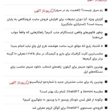
رم سرور چیست؟ (اهمیت رم در سرور)
رپورتاژ آگهی
گزارش ویژه: آیا دوران تبلیغات برای افزایش فروش سایت فروشگاهی به پایان
رسیده است؟ (استراتژی جایگزین)
چطور فالوورهای واقعی اینستاگرام جذب کنیم؟ راهکارهایی که واقعاً جواب
می‌دهند!
5 اشتباه رایج که موقع خرید ساعت هوشمند طرح اپل واچ نباید انجام بدید!
مناسب‌ترین کارت گرافیک برای بازی و گیمینگ در سال ۲۰۲۵ | معرفی ۱۰ گزینه
برتر برای گیمرها
بهترین دانلود منیجر برای آیفون: راهنمای انتخاب دانلود منیجر مناسب برای
دستگاه‌های اپل
بهترین راه برای جذب مشتریان جدید با شماره‌جو اینباکسینو
رپورتاژ آگهی
مقایسه Gemini و ChatGPT: کدام یک بهتر است؟
چگونه از قفل شدن خودکار ویندوز 11 یا ویندوز 10 جلوگیری کنیم؟
افزونه‌ی جستجوی ChatGPT برای گوگل کروم معرفی شد