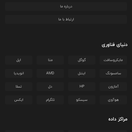
درباره ما
ارتباط با ما
دنیای فناوری
مایکروسافت
گوگل
متا
اپل
سامسونگ
اینتل
AMD
انویدیا
آمازون
HP
دل
تسلا
هوآوی
سیسکو
تلگرام
ایکس
مراکز داده