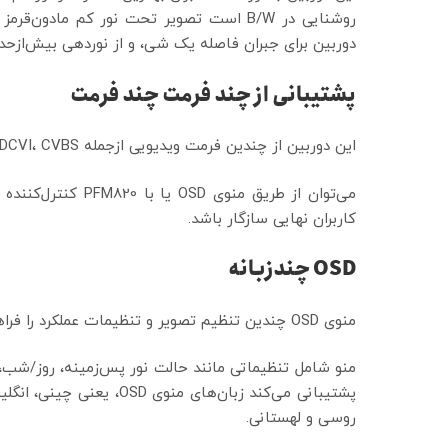
دوربین برای جبران فاصله یک شی، و از نوردهی بیش‌ازحد LED های IR به تصاویر به‌عنوان جسم جلوگیری می‌کن
پشتیبانی از چند فرمت چند فرمت
این دوربین از چندین فرمت ویدیویی ازجمله HDCVI، CVBS و دو فرمت آنالوگ HD رایج دیگر در بازار. چهار فرمت
کاربران نهایی سازگار باشد.
OSD
چندزبانه
منوی OSD چندین تنظیم تصویر و تنظیمات عملکرد را فراهم می‌کند برای برآوردن نیازهای صحنه‌های نظارتی مختلف. OSD
پشتیبانی می‌کند زبان‌های م
روسی و لهستانی.