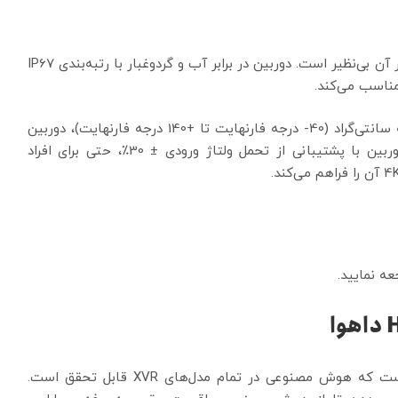
قابلیت اطمینان فوق‌العاده دوربین به دلیل طراحی ناهموار آن بی‌نظیر است. دوربین در برابر آب و گردوغبار با رتبه‌بندی IP67
مناسب می‌کند.
با محدوده دمای کاری -40 درجه سانتی‌گراد تا +60 درجه سانتی‌گراد (40- درجه فارنهایت تا +140 درجه فارنهایت)، دوربین
برای محیط‌های با دمای شدید طراحی‌شده است. این دوربین با پشتیبانی از تحمل ولتاژ ورودی ± 30٪، حتی برای افراد
داهوا
AI-for-all دوربین HDCVI داهوا نه‌تنها به این معنی است که هوش مصنوعی در تمام مدل‌های XVR قابل تحقق است.