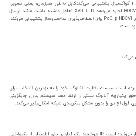
دوربین HDCVI داهوا از 4 سیگنال برای انتقال از طریق 1 کواکسیال پشتیبانی می‌کندکابل به‌طور هم‌زمان، یعنی تصویر،
صدا*، داده و برق. داده‌های دوطرفه انتقال به دوربین HDCVI اجازه می‌دهد تا با XVR تعامل داشته باشد، مانند ارسال
سیگنال کنترل یا ایجاد زنگ هشدار علاوه بر این، تکنولوژی HDCVI از PoC برای انعطاف‌پذیری ساخت‌وساز پشتیبانی می‌کند.
 به ارث برده است سیستم نظارت آنالوگ، خود را به بهترین انتخاب برای
ل می‌کند. سیستم HDCVI می‌تواند به‌طور یکپارچه آنالوگ سنتی را ارتقا دهد سیستم بدون جایگزینی
ری فول اچ دی را بدون مشکل پیکربندی شبکه امکان‌پذیر می‌کند.
این دوربین با نور IR LED برای بهترین عملکرد در نور کم طراحی‌شده است. IR هوشمند یک فناوری برای اطمینان از یکنواختی