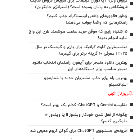
گزارش ویژه: آیا دوران تبلیغات برای افزایش فروش سایت
فروشگاهی به پایان رسیده است؟ (استراتژی جایگزین)
چطور فالوورهای واقعی اینستاگرام جذب کنیم؟
راهکارهایی که واقعاً جواب می‌دهند!
5 اشتباه رایج که موقع خرید ساعت هوشمند طرح اپل واچ
نباید انجام بدید!
مناسب‌ترین کارت گرافیک برای بازی و گیمینگ در سال
۲۰۲۵ | معرفی ۱۰ گزینه برتر برای گیمرها
بهترین دانلود منیجر برای آیفون: راهنمای انتخاب دانلود
منیجر مناسب برای دستگاه‌های اپل
بهترین راه برای جذب مشتریان جدید با شماره‌جو
اینباکسینو
رپورتاژ آگهی
مقایسه Gemini و ChatGPT: کدام یک بهتر است؟
چگونه از قفل شدن خودکار ویندوز 11 یا ویندوز 10
جلوگیری کنیم؟
افزونه‌ی جستجوی ChatGPT برای گوگل کروم معرفی شد