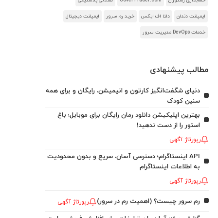
حسابداری رستوران
CoverTrader.com
صندلی پلاستیکی
ایمپلنت دندان
دلتا اف ایکس
خرید رم سرور
ایمپلنت دیجیتال
خدمات DevOps مدیریت سرور
مطالب پیشنهادی
دنیای شگفت‌انگیز کارتون و انیمیشن، رایگان و برای همه
سنین کودک
بهترین اپلیکیشن دانلود رمان رایگان برای موبایل؛ باغ
استور را از دست ندهید!
رپورتاژ آگهی
API اینستاگرام؛ دسترسی آسان، سریع و بدون محدودیت
به اطلاعات اینستاگرام
رپورتاژ آگهی
رم سرور چیست؟ (اهمیت رم در سرور)
رپورتاژ آگهی