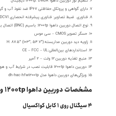
تنظیم نور دوربین داهوا 1200tp: DWDR دیجیتال
دارای گواهی و پروتکل حفاظتی IP67 ضد نفوذ آب و گردوخاک و غبار
فناوری ضبط تصاویر: فناوری پیشرفته انحصاری HDCVI داهوا
نوع اتصال دوربین داهوا 1200tp: باسیم (BNC) اتصال به ضبط کننده با کابل RG59 و کانکتور BNC
حسگر تصویر:CMOS – سی موس
زاویه دید دوربین مداربسته:H: 87.5° (103°, 54.7°)
استانداردهای بین‌المللی:CE – FCC – UL
منبع تغذیه دوربین:12 ولت – 2 آمپر
دوربین داهوا 1200tp قابلیت نصب در شرایط آب و هوایی سخت را نیز دارد.
ویژگی‌های دوربین داهوا مدل dh-hac-hfw1200tp
مشخصات دوربین داهوا 1200tp و مزیت های آن
4
سیگنال روی 1 کابل کواکسیال