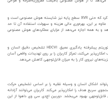
می‌دهد تا از هوش مصنوعی باقیمت مقرون‌به‌صرفه و طراحی
داهوا سری Cooper-I را در سال 2021 منتشر کرد و ثابت کرد که حتی XVR سطح پایه نیز شایسته هوش مصنوعی است و
ا داد. علاوه بر این، بهره‌وری عالی هزینه و سهولت استفاده آن تا حد
د و به همه اجازه می‌دهد از مزایای عملکردهای هوش مصنوعی
اتخاذ تراشه هوش مصنوعی توسعه‌یافته مستقل و الگوریتم پیشرفته یادگیری عمیق. HDCVI تشخیص دقیق انسان و
کان‌پذیر می‌کند، تمرکز کاربران را بر روی تهدیدات واقعی آسان
هزینه‌های نیروی کار را به میزان قابل‌توجهی کاهش می‌دهد.
SM، مخفف Smart Motion Detection Plus، می‌تواند اشکال انسان و وسیله نقلیه را بر اساس تشخیص حرکت
سریع هدف را امکان‌پذیر می‌کند. کاربران می‌توانند آزادانه
قابل‌توجهی بهبود می‌بخشد. دوربین اچ‌دی سی وی داهوا از این