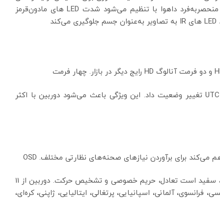
روشنایی در B/W است تصویر تحت نور کم مادون‌قرمز منحصربه‌فرد داهوا با تنظیم می‌شود شدت LED های مادون‌قرمز
د
می‌توان از طریق منوی OSD یا با PFM820 کنترل‌کننده UTC تغییر وضعیت داد. این ویژگی باعث می‌شود دوربین با اکثر
منو شامل تنظیماتی مانند حالت نور پس‌زمینه، روز/شب، سفید است تعادل، حریم خصوصی و تشخیص حرکت. دوربین از 11
نوی OSD، یعنی چینی، انگلیسی، فرانسوی، آلمانی، اسپانیایی، پرتغالی، ایتالیایی، ژاپنی، کره‌ای،