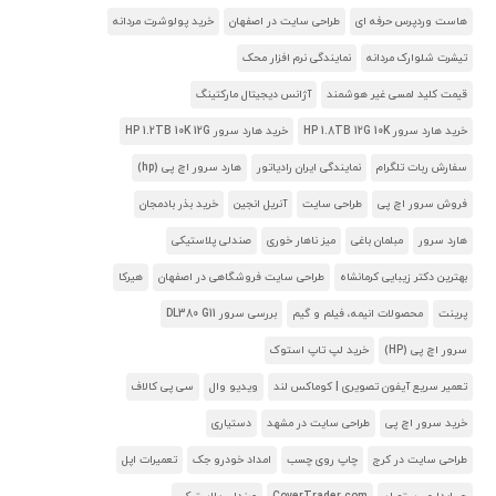
هاست وردپرس حرفه ای
طراحی سایت در اصفهان
خرید پولوشرت مردانه
تیشرت شلوارک مردانه
نمایندگی نرم افزار محک
قیمت کلید لمسی غیر هوشمند
آژانس دیجیتال مارکتینگ
خرید هارد سرور HP 1.8TB 12G 10K
خرید هارد سرور HP 1.2TB 10K 12G
سفارش ربات تلگرام
نمایندگی ایران رادیاتور
هارد سرور اچ پی (hp)
فروش سرور اچ پی
طراحی سایت
آنریل انجین
خرید بذر بادمجان
هارد سرور
مبلمان باغی
میز ناهار خوری
صندلی پلاستیکی
بهترین دکتر زیبایی کرمانشاه
طراحی سایت فروشگاهی در اصفهان
هیرکا
پرینت
محصولات انیمه، فیلم و گیم
بررسی سرور DL380 G11
سرور اچ پی (HP)
خرید لپ تاپ استوک
تعمیر سریع آیفون تصویری | کوماکس لند
ویدیو وال
سی پی کالاف
خرید سرور اچ پی
طراحی سایت در مشهد
دستیاری
طراحی سایت در کرج
چاپ روی چسب
امداد خودرو جک
تعمیرات اپل