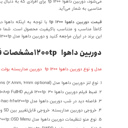
مناسبی به شمار می‌آید.
قیمت دوربین داهوا
1200 tp
با توجه به اینکه داهوا د
این برند در ایران مراجعه کنید و دوربین داهوا مدل dh-hac-hfw1200tp با گارانتی دریافت کنید.
دوربین داهوا
1200tp
مشخصات فنی
مدل و نوع دوربین داهوا 1200 tp دوربین مداربسته بولت داهوا با 2 مگاپیسکل قدرت تصویربرداری
نوع لنز دوربین داهوا مدل dh-hac-hfw1200tp: 3.6mm fixed lens (2.8mm, 6mm optional)
ضبط فیلم دوربین داهوا 1200tp: 30 فریم 1080p FullHD کیفیت فول اچ دی 1920×108
فاصله دید در شب دوربین داهوا مدل dh-hac-hfw1200tp: طول دید در شب دوربین تا 30 متر است
خروجی دوربین مداربسته: خروجی قابل‌تغییر بین SD و HD
نوع منو تنظیمات دوربین داهوا مدل dh-hac-hfw1200tp::OSD Menu منوی osd