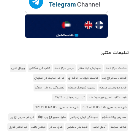
تبلیغات متنی
خدمات مرکز داده
سرمایش دیتاسنتر
طراحی مرکز داده
قالب فروشگاهی
رویال کنین
فروش سرور اچ پی
هاست وردپرس حرفه ای
طراحی سایت در اصفهان
خرید پولوشرت مردانه
تیشرت شلوارک مردانه
نمایندگی نرم افزار محک
قیمت کلید لمسی غیر هوشمند
آژانس دیجیتال مارکتینگ
خرید هارد سرور HP 1.8TB 12G 10K
خرید هارد سرور HP 1.2TB 10K 12G
سفارش ربات تلگرام
نمایندگی ایران رادیاتور
هارد سرور اچ پی (hp)
فروش سرور اچ پی
طراحی سایت
آنریل انجین
خرید بذر بادمجان
هارد سرور
مبلمان باغی
میز ناهار خوری