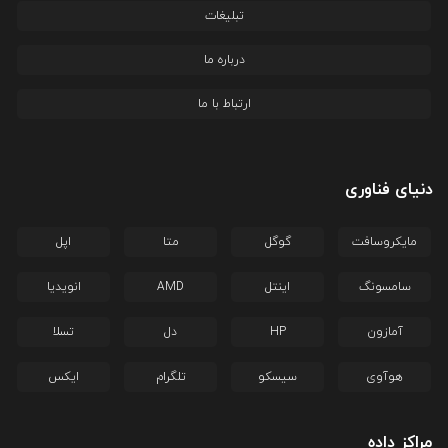
تبلیغات
درباره ما
ارتباط با ما
دنیای فناوری
مایکروسافت
گوگل
متا
اپل
سامسونگ
اینتل
AMD
انویدیا
آمازون
HP
دل
تسلا
هوآوی
سیسکو
تلگرام
ایکس
مراکز داده