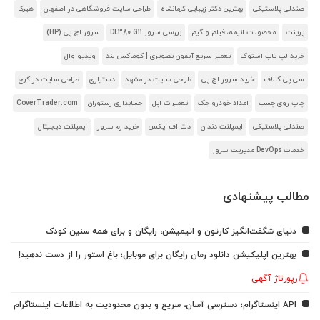
صندلی پلاستیکی
بهترین دکتر زیبایی کرمانشاه
طراحی سایت فروشگاهی در اصفهان
هیرکا
پرینت
محصولات انیمه، فیلم و گیم
بررسی سرور DL380 G11
سرور اچ پی (HP)
خرید لپ تاپ استوک
تعمیر سریع آیفون تصویری | کوماکس لند
ویدیو وال
سی پی کالاف
خرید سرور اچ پی
طراحی سایت در مشهد
دستیاری
طراحی سایت در کرج
چاپ روی چسب
امداد خودرو جک
تعمیرات اپل
حسابداری رستوران
CoverTrader.com
صندلی پلاستیکی
ایمپلنت دندان
دلتا اف ایکس
خرید رم سرور
ایمپلنت دیجیتال
خدمات DevOps مدیریت سرور
مطالب پیشنهادی
دنیای شگفت‌انگیز کارتون و انیمیشن، رایگان و برای همه سنین کودک
بهترین اپلیکیشن دانلود رمان رایگان برای موبایل؛ باغ استور را از دست ندهید!
رپورتاژ آگهی
API اینستاگرام؛ دسترسی آسان، سریع و بدون محدودیت به اطلاعات اینستاگرام