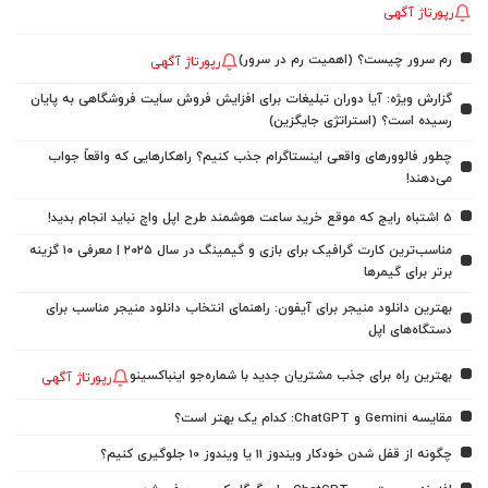
رپورتاژ آگهی
رم سرور چیست؟ (اهمیت رم در سرور)
رپورتاژ آگهی
گزارش ویژه: آیا دوران تبلیغات برای افزایش فروش سایت فروشگاهی به پایان
رسیده است؟ (استراتژی جایگزین)
چطور فالوورهای واقعی اینستاگرام جذب کنیم؟ راهکارهایی که واقعاً جواب
می‌دهند!
5 اشتباه رایج که موقع خرید ساعت هوشمند طرح اپل واچ نباید انجام بدید!
مناسب‌ترین کارت گرافیک برای بازی و گیمینگ در سال ۲۰۲۵ | معرفی ۱۰ گزینه
برتر برای گیمرها
بهترین دانلود منیجر برای آیفون: راهنمای انتخاب دانلود منیجر مناسب برای
دستگاه‌های اپل
بهترین راه برای جذب مشتریان جدید با شماره‌جو اینباکسینو
رپورتاژ آگهی
مقایسه Gemini و ChatGPT: کدام یک بهتر است؟
چگونه از قفل شدن خودکار ویندوز 11 یا ویندوز 10 جلوگیری کنیم؟