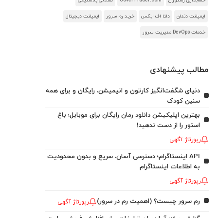
حسابداری رستوران
CoverTrader.com
صندلی پلاستیکی
ایمپلنت دندان
دلتا اف ایکس
خرید رم سرور
ایمپلنت دیجیتال
خدمات DevOps مدیریت سرور
مطالب پیشنهادی
دنیای شگفت‌انگیز کارتون و انیمیشن، رایگان و برای همه
سنین کودک
بهترین اپلیکیشن دانلود رمان رایگان برای موبایل؛ باغ
استور را از دست ندهید!
رپورتاژ آگهی
API اینستاگرام؛ دسترسی آسان، سریع و بدون محدودیت
به اطلاعات اینستاگرام
رپورتاژ آگهی
رم سرور چیست؟ (اهمیت رم در سرور)
رپورتاژ آگهی