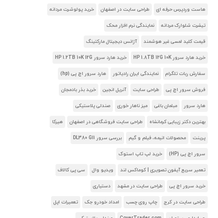
هاست وردپرس حرفه ای
طراحی سایت در اصفهان
خرید پولوشرت مردانه
تیشرت شلوارک مردانه
نمایندگی نرم افزار محک
قیمت کلید لمسی غیر هوشمند
آژانس دیجیتال مارکتینگ
خرید هارد سرور HP 1.8TB 12G 10K
خرید هارد سرور HP 1.2TB 10K 12G
سفارش ربات تلگرام
نمایندگی ایران رادیاتور
هارد سرور اچ پی (hp)
فروش سرور اچ پی
طراحی سایت
آنریل انجین
خرید بذر بادمجان
هارد سرور
مبلمان باغی
میز ناهار خوری
صندلی پلاستیکی
بهترین دکتر زیبایی کرمانشاه
طراحی سایت فروشگاهی در اصفهان
هیرکا
پرینت
محصولات انیمه، فیلم و گیم
بررسی سرور DL380 G11
سرور اچ پی (HP)
خرید لپ تاپ استوک
تعمیر سریع آیفون تصویری | کوماکس لند
ویدیو وال
سی پی کالاف
خرید سرور اچ پی
طراحی سایت در مشهد
دستیاری
طراحی سایت در کرج
چاپ روی چسب
امداد خودرو جک
تعمیرات اپل