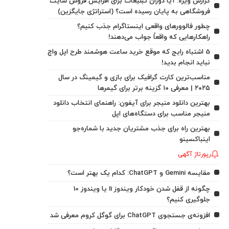
گزارش ویژه: آیا دوران تبلیغات برای افزایش فروش سایت
فروشگاهی به پایان رسیده است؟ (استراتژی جایگزین)
چطور فالوورهای واقعی اینستاگرام جذب کنیم؟
راهکارهایی که واقعاً جواب می‌دهند!
5 اشتباه رایج که موقع خرید ساعت هوشمند طرح اپل واچ
نباید انجام بدید!
مناسب‌ترین کارت گرافیک برای بازی و گیمینگ در سال
۲۰۲۵ | معرفی ۱۰ گزینه برتر برای گیمرها
بهترین دانلود منیجر برای آیفون: راهنمای انتخاب دانلود
منیجر مناسب برای دستگاه‌های اپل
بهترین راه برای جذب مشتریان جدید با شماره‌جو
اینباکسینو
رپورتاژ آگهی
مقایسه Gemini و ChatGPT: کدام یک بهتر است؟
چگونه از قفل شدن خودکار ویندوز 11 یا ویندوز 10
جلوگیری کنیم؟
افزونه‌ی جستجوی ChatGPT برای گوگل کروم معرفی شد