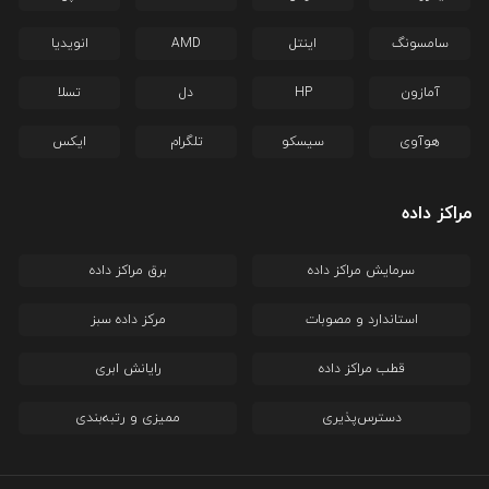
سامسونگ
اینتل
AMD
انویدیا
آمازون
HP
دل
تسلا
هوآوی
سیسکو
تلگرام
ایکس
مراکز داده
سرمایش مراکز داده
برق مراکز داده
استاندارد و مصوبات
مرکز داده سبز
قطب مراکز داده
رایانش ابری
دسترس‌پذیری
ممیزی و رتبه‌بندی