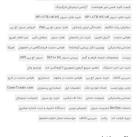
قیمت کلید لمسی غیر هوشمند
آژانس دیجیتال مارکتینگ
خرید هارد سرور HP 1.8TB 12G 10K
خرید هارد سرور HP 1.2TB 10K 12G
سفارش ربات تلگرام
نمایندگی ایران رادیاتور
هارد سرور اچ پی (hp)
فروش سرور اچ پی
طراحی سایت
آنریل انجین
خرید بذر بادمجان
هارد سرور
مبلمان باغی
میز ناهار خوری
صندلی پلاستیکی
بهترین دکتر زیبایی کرمانشاه
طراحی سایت فروشگاهی در اصفهان
هیرکا
پرینت
محصولات انیمه، فیلم و گیم
بررسی سرور DL380 G11
سرور اچ پی (HP)
خرید لپ تاپ استوک
تعمیر سریع آیفون تصویری | کوماکس لند
ویدیو وال
سی پی کالاف
خرید سرور اچ پی
طراحی سایت در مشهد
دستیاری
طراحی سایت در کرج
چاپ روی چسب
امداد خودرو جک
تعمیرات اپل
حسابداری رستوران
CoverTrader.com
صندلی پلاستیکی
ایمپلنت دندان
دلتا اف ایکس
خرید رم سرور
ایمپلنت دیجیتال
خدمات DevOps مدیریت سرور
انیمیشن چینی
دستگاه ذخیره و ثبت شماره مشتری
دوره فرانت اند
پالت
سی پی کالاف
موسسات مجاز اعزام دانشجو