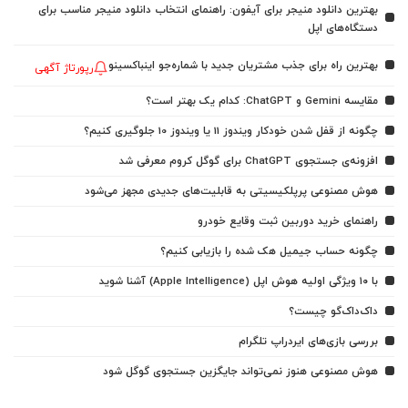
بهترین دانلود منیجر برای آیفون: راهنمای انتخاب دانلود منیجر مناسب برای
دستگاه‌های اپل
بهترین راه برای جذب مشتریان جدید با شماره‌جو اینباکسینو
رپورتاژ آگهی
مقایسه Gemini و ChatGPT: کدام یک بهتر است؟
چگونه از قفل شدن خودکار ویندوز 11 یا ویندوز 10 جلوگیری کنیم؟
افزونه‌ی جستجوی ChatGPT برای گوگل کروم معرفی شد
هوش مصنوعی پرپلکیسیتی به قابلیت‌های جدیدی مجهز می‌شود
راهنمای خرید دوربین ثبت وقایع خودرو
چگونه حساب جیمیل هک شده را بازیابی کنیم؟
با ۱۰ ویژگی اولیه هوش اپل (Apple Intelligence) آشنا شوید
داک‌داک‌گو چیست؟
بررسی بازی‌های ایردراپ تلگرام
هوش مصنوعی هنوز نمی‌تواند جایگزین جستجوی گوگل شود