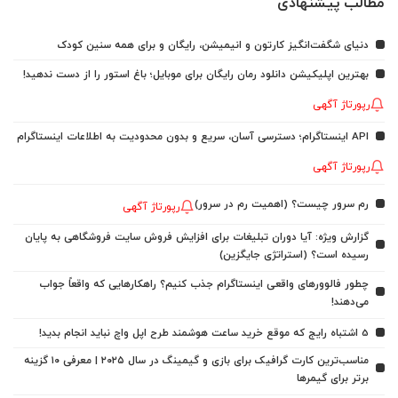
مطالب پیشنهادی
دنیای شگفت‌انگیز کارتون و انیمیشن، رایگان و برای همه سنین کودک
بهترین اپلیکیشن دانلود رمان رایگان برای موبایل؛ باغ استور را از دست ندهید!
رپورتاژ آگهی
API اینستاگرام؛ دسترسی آسان، سریع و بدون محدودیت به اطلاعات اینستاگرام
رپورتاژ آگهی
رم سرور چیست؟ (اهمیت رم در سرور)
رپورتاژ آگهی
گزارش ویژه: آیا دوران تبلیغات برای افزایش فروش سایت فروشگاهی به پایان
رسیده است؟ (استراتژی جایگزین)
چطور فالوورهای واقعی اینستاگرام جذب کنیم؟ راهکارهایی که واقعاً جواب
می‌دهند!
5 اشتباه رایج که موقع خرید ساعت هوشمند طرح اپل واچ نباید انجام بدید!
مناسب‌ترین کارت گرافیک برای بازی و گیمینگ در سال ۲۰۲۵ | معرفی ۱۰ گزینه
برتر برای گیمرها