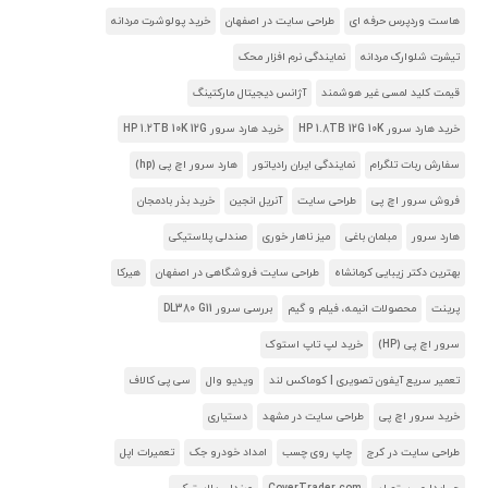
هاست وردپرس حرفه ای
طراحی سایت در اصفهان
خرید پولوشرت مردانه
تیشرت شلوارک مردانه
نمایندگی نرم افزار محک
قیمت کلید لمسی غیر هوشمند
آژانس دیجیتال مارکتینگ
خرید هارد سرور HP 1.8TB 12G 10K
خرید هارد سرور HP 1.2TB 10K 12G
سفارش ربات تلگرام
نمایندگی ایران رادیاتور
هارد سرور اچ پی (hp)
فروش سرور اچ پی
طراحی سایت
آنریل انجین
خرید بذر بادمجان
هارد سرور
مبلمان باغی
میز ناهار خوری
صندلی پلاستیکی
بهترین دکتر زیبایی کرمانشاه
طراحی سایت فروشگاهی در اصفهان
هیرکا
پرینت
محصولات انیمه، فیلم و گیم
بررسی سرور DL380 G11
سرور اچ پی (HP)
خرید لپ تاپ استوک
تعمیر سریع آیفون تصویری | کوماکس لند
ویدیو وال
سی پی کالاف
خرید سرور اچ پی
طراحی سایت در مشهد
دستیاری
طراحی سایت در کرج
چاپ روی چسب
امداد خودرو جک
تعمیرات اپل