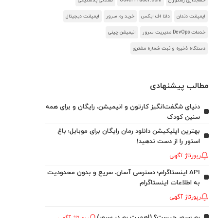
حسابداری رستوران
CoverTrader.com
صندلی پلاستیکی
ایمپلنت دندان
دلتا اف ایکس
خرید رم سرور
ایمپلنت دیجیتال
خدمات DevOps مدیریت سرور
انیمیشن چینی
دستگاه ذخیره و ثبت شماره مشتری
مطالب پیشنهادی
دنیای شگفت‌انگیز کارتون و انیمیشن، رایگان و برای همه
سنین کودک
بهترین اپلیکیشن دانلود رمان رایگان برای موبایل؛ باغ
استور را از دست ندهید!
رپورتاژ آگهی
API اینستاگرام؛ دسترسی آسان، سریع و بدون محدودیت
به اطلاعات اینستاگرام
رپورتاژ آگهی
رم سرور چیست؟ (اهمیت رم در سرور)