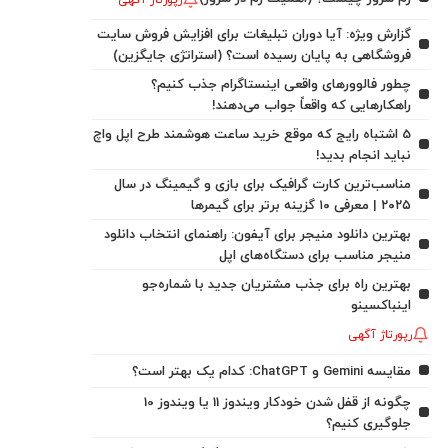
رپورتاژ آگهی
گزارش ویژه: آیا دوران تبلیغات برای افزایش فروش سایت
فروشگاهی به پایان رسیده است؟ (استراتژی جایگزین)
چطور فالوورهای واقعی اینستاگرام جذب کنیم؟
راهکارهایی که واقعاً جواب می‌دهند!
5 اشتباه رایج که موقع خرید ساعت هوشمند طرح اپل واچ
نباید انجام بدید!
مناسب‌ترین کارت گرافیک برای بازی و گیمینگ در سال
۲۰۲۵ | معرفی ۱۰ گزینه برتر برای گیمرها
بهترین دانلود منیجر برای آیفون: راهنمای انتخاب دانلود
منیجر مناسب برای دستگاه‌های اپل
بهترین راه برای جذب مشتریان جدید با شماره‌جو
اینباکسینو
رپورتاژ آگهی
مقایسه Gemini و ChatGPT: کدام یک بهتر است؟
چگونه از قفل شدن خودکار ویندوز 11 یا ویندوز 10
جلوگیری کنیم؟