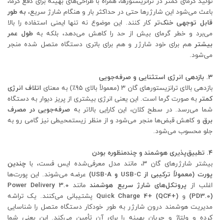
تولید گرمای کمتر در ترانزیستورها، همراه با طراحی‌های بهینه برای دفع گرما،
باعث می‌شود این شارژرها حتی در حداکثر بار و هنگام شارژ سریع،
به طور
قابل توجهی خنک‌تر
کار کنند. این موضوع نه تنها ایمنی استفاده را بالا
می‌برد و خطر گرمای بیش از حد را کاهش می‌دهد، بلکه به
طول عمر
بیشتر
هم برای خود شارژر و هم برای باتری دستگاه متصل شده منجر
می‌شود.
۳. بازدهی انرژی استثنایی و صرفه‌جویی
بازدهی بالای ترانزیستورهای گان ۳ (معمولاً بالای ۹۵٪) به معنای
اتلاف انرژی
کمتر
به صورت گرما است. این یعنی انرژی بیشتری از پریز دیوار به دستگاه
شما می‌رسد. در سطح کلان، این کارایی بالاتر به
صرفه‌جویی در مصرف
برق
و کاهش قبض‌ها منجر می‌شود و از منظر زیستمحیطی نیز گامی رو به
جلو محسوب می‌شود.
۴. تطبیق‌پذیری هوشمند و چندمنظوره بودن
بیشتر شارژرهای گان ۳، مانند مدل معرفی‌شده ایس فست، با
چندین
پورت (معمولاً ترکیبی از USB-C و USB-A)
عرضه می‌شوند. این پورت‌ها
اغلب از
پروتکل‌های شارژ سریع هوشمند
مانند
Power Delivery 3.0
(PD3.0)
و
Quick Charge 4+ (QC4+)
پشتیبانی می‌کنند. یک تراشه
مدیریت هوشمند درون شارژر به طور خودکار دستگاه متصل را شناسایی
کرده و ولتاژ و جریان بهینه را برای آن تأمین می‌کند. این یعنی شما