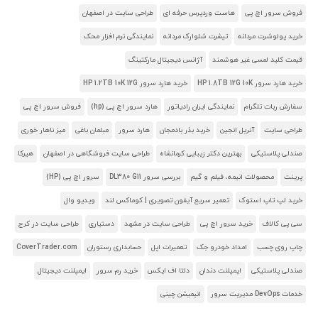
فروش سرور اچ پی
هاست وردپرس حرفه ای
طراحی سایت در اصفهان
خرید پولوشرت مردانه
تیشرت شلوارک مردانه
نمایندگی نرم افزار محک
قیمت کلید لمسی غیر هوشمند
آژانس دیجیتال مارکتینگ
خرید هارد سرور HP 1.8TB 12G 10K
خرید هارد سرور HP 1.2TB 10K 12G
سفارش ربات تلگرام
نمایندگی ایران رادیاتور
هارد سرور اچ پی (hp)
فروش سرور اچ پی
طراحی سایت
آنریل انجین
خرید بذر بادمجان
هارد سرور
مبلمان باغی
میز ناهار خوری
صندلی پلاستیکی
بهترین دکتر زیبایی کرمانشاه
طراحی سایت فروشگاهی در اصفهان
هیرکا
پرینت
محصولات انیمه، فیلم و گیم
بررسی سرور DL380 G11
سرور اچ پی (HP)
خرید لپ تاپ استوک
تعمیر سریع آیفون تصویری | کوماکس لند
ویدیو وال
سی پی کالاف
خرید سرور اچ پی
طراحی سایت در مشهد
دستیاری
طراحی سایت در کرج
چاپ روی چسب
امداد خودرو جک
تعمیرات اپل
حسابداری رستوران
CoverTrader.com
صندلی پلاستیکی
ایمپلنت دندان
دلتا اف ایکس
خرید رم سرور
ایمپلنت دیجیتال
خدمات DevOps مدیریت سرور
انیمیشن چینی