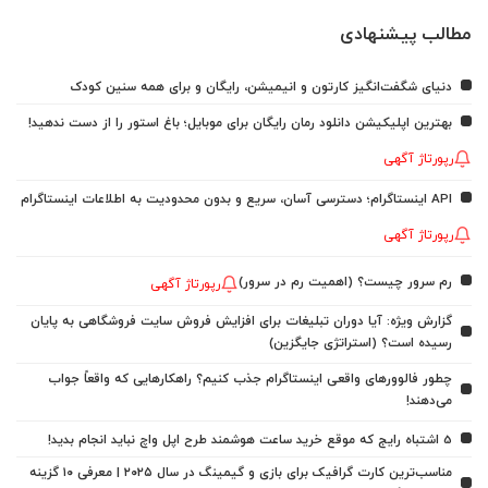
مطالب پیشنهادی
دنیای شگفت‌انگیز کارتون و انیمیشن، رایگان و برای همه سنین کودک
بهترین اپلیکیشن دانلود رمان رایگان برای موبایل؛ باغ استور را از دست ندهید!
رپورتاژ آگهی
API اینستاگرام؛ دسترسی آسان، سریع و بدون محدودیت به اطلاعات اینستاگرام
رپورتاژ آگهی
رم سرور چیست؟ (اهمیت رم در سرور)
رپورتاژ آگهی
گزارش ویژه: آیا دوران تبلیغات برای افزایش فروش سایت فروشگاهی به پایان
رسیده است؟ (استراتژی جایگزین)
چطور فالوورهای واقعی اینستاگرام جذب کنیم؟ راهکارهایی که واقعاً جواب
می‌دهند!
5 اشتباه رایج که موقع خرید ساعت هوشمند طرح اپل واچ نباید انجام بدید!
مناسب‌ترین کارت گرافیک برای بازی و گیمینگ در سال ۲۰۲۵ | معرفی ۱۰ گزینه