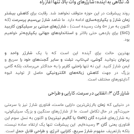
۵. نگاهی به آینده: شارژرهای وات بالا، تنها آغاز راه
روند پیشرفت در این حوزه متوقف نخواهد شد. رقابت برای
کاهش بیشتر
زمان شارژ
و
یکپارچه‌سازی
ادامه دارد. ما شاهد
شارژ بی‌سیم پرسرعت
(که
اکنون به مرز ۵۰ وات رسیده است) ،
شارژرهای مبتنی بر سیلیکون کاربید
(SiC)
برای بازدهی حتی بالاتر و
استانداردهای جهانی یکپارچه‌تر
خواهیم
بود.
بهترین حالت برای آینده این است که با یک
شارژر واحد و
پرتوان
بتوانید
گوشی، لپ‌تاپ، تبلت و سایر گجت‌های خود را
سریع و
ایمن شارژ کنید. این نه تنها
راحتی کاربر
را به حداکثر می‌رساند، بلکه گامی
بزرگ در جهت
کاهش زباله‌های الکترونیکی
حاصل از تولید انبوه
آداپتورهای مختلف است.
شارژر گان ۳: انقلابی در سرعت، کارایی و طراحی
در دنیایی که
زمان
باارزش‌ترین دارایی ماست، فناوری شارژ نیز با سرعتی
حیرت‌آور در حال تکامل است. ما از شارژرهای سنگین و بزرگ سیلیکونی،
به شارژرهای فشرده
گان (GaN یا گالیم نیترید)
و اکنون به نسل سوم این
فناوری یعنی
گان ۳
رسیده‌ایم. این پیشرفت تنها یک ارتقاء ساده نیست،
بلکه بازتعریف مفهوم
شارژ سریع
،
کارایی انرژی
و
طراحی قابل حمل
است.