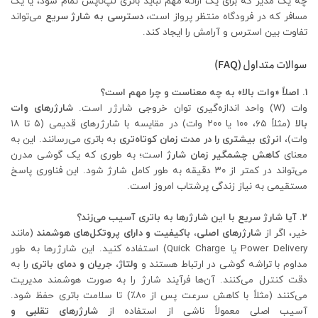
چه یک مدیر که برای یک ارائه مهم نباید باتری لپ‌تاپش تمام شود، یا یک
مسافر که در فرودگاه منتظر پرواز است،
دسترسی به شارژ سریع
می‌تواند
تفاوت بین استرس و آرامش را ایجاد کند.
سوالات متداول (FAQ)
۱. اصلاً «وات بالا» به چه معناست و چرا مهم است؟
وات (W) واحد اندازه‌گیری توان خروجی شارژر است.
شارژرهای وات
بالا
(مثلاً ۶۵، ۱۰۰ یا ۲۰۰ وات) در مقایسه با شارژرهای قدیمی (۵ تا ۱۸
وات)،
انرژی بیشتری را در مدت زمان کوتاه‌تری
به باتری می‌رسانند. این به
معنای
کاهش چشمگیر زمان شارژ
است؛ به طوری که یک گوشی مدرن
می‌تواند در کمتر از ۳۰ دقیقه به طور کامل شارژ شود. این فناوری پاسخ
مستقیمی به نیاز زندگی پرشتاب امروز است.
۲. آیا شارژ سریع با این شارژرها به باتری آسیب می‌زند؟
خیر، اگر از
شارژرهای اصلی، باکیفیت و دارای پروتکل‌های هوشمند
(مانند
Power Delivery یا Quick Charge) استفاده کنید. این شارژرها به طور
مداوم با تراشه گوشی در ارتباط هستند و
ولتاژ، جریان و دمای باتری
را به
دقت کنترل می‌کنند. آن‌ها فرآیند شارژ را به صورت هوشمند مدیریت
می‌کنند (مثلاً با کاهش سرعت پس از ۸۰٪) تا سلامت باتری حفظ شود.
آسیب اصلی معمولاً ناشی از استفاده از
شارژرهای تقلبی و