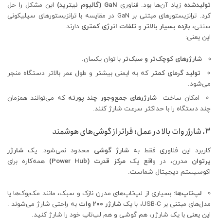
تولیدشده
زیاد آن‌ها بود. فناوری
GaN (گالیوم نیترید)
این مشکل را حل
کرد. ترانزیستورهای مبتنی بر GaN در مقایسه با ترانزیستورهای سیلیکونی
سنتی،
بازده بسیار بالاتر
و
تلفات انرژی کمتری
دارند.
این یعنی:
شارژرهای کوچک‌تر و سبک‌تر
با توان یکسان.
تولید گرمای کمتر
که به ایمنی بیشتر و طول عمر بالاتر دستگاه منجر
می‌شود.
امکان ساخت
شارژرهای جمع‌وجور چند پورته
که می‌توانند همزمان
چند دستگاه را با حداکثر سرعت شارژ کنند.
۳. شارژر وات بالا در عمل: فراتر از گوشی‌های هوشمند
کاربرد این فناوری فقط به
شارژ گوشی
محدود نمی‌شود. یک
شارژر
پرتوان
مدرن، در واقع یک
مرکز قدرت (Power Hub)
همه‌کاره برای
اکوسیستم دیجیتال شماست.
لپ‌تاپ‌ها
: بسیاری از لپ‌تاپ‌های مدرن نازک و سبک، مانند مک‌بوک‌ها یا
مدل‌های مبتنی بر USB-C، با یک
شارژر 2۰۰ وات
به راحتی شارژ می‌شوند .
این یعنی با یک شارژر، هم گوشی و هم لپ‌تاپ خود را شارژ کنید.