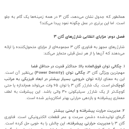
همانطور که جدول نشان می‌دهد، گان ۳ در همه زمینه‌ها یک گام به جلو
است. اما این برتری در عمل چگونه نمود پیدا می‌کند؟
فصل دوم: مزایای انقلابی شارژرهای گان ۳
شارژرهای مجهز به فناوری گان ۳ مجموعه‌ای از مزایای متحول‌کننده را ارائه
می‌دهند که آن‌ها را از هر نسل قبلی متمایز می‌کند:
۱. چگالی توان فوق‌العاده بالا: حداکثر قدرت در حداقل فضا
مهم‌ترین ویژگی گان ۳،
چگالی توان (Power Density)
بی‌نظیر آن است.
این به معنای ارائه
توان خروجی بسیار بیشتر در ابعاد فیزیکی به مراتب
کوچک‌تر
است. یک شارژر گان ۳ با توان ۶۵ وات می‌تواند هم‌اندازه یا حتی
کوچک‌تر از یک شارژر سیلیکونی ۳۰ واتی باشد. این پیشرفت به لطف
معماری پیشرفته و بازدهی حرارتی بهتر امکان‌پذیر شده است.
۲. مدیریت حرارت پیشرفته و ایمنی بیشتر
گرمای تولیدشده دشمن سرعت و عمر قطعات الکترونیکی است. فناوری
گان ۳ با
مدیریت حرارتی پیشرفته
، این چالش را به خوبی حل کرده است.