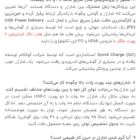
این پروتکل‌ها
زبان مشترک
بین شارژر و دستگاه هستند. آن‌ها تعیین
می‌کنند که شارژر و گوشی چگونه با یکدیگر ارتباط برقرار کرده و
امن‌ترین
و کارآمدترین حالت شارژ سریع
ممکن را فعال کنند.
USB Power Delivery
(PD)
یک استاندارد جهانی و رایج است که توسط بسیاری از گوشی‌ها و
لپ‌تاپ‌ها پشتیبانی می‌شود. برخی هاب ها هم مثل
هاب داک استیشن 6
پورت ماکار
با خروجی HDMI و PD این تکنولوژی را دارند.
Quick Charge (QC)
استانداردی است که توسط شرکت کوالکام توسعه
یافته و در بسیاری از گوشی‌های اندرویدی یافت می‌شود. یک شارژر خوب
اغلب از چندین پروتکل پشتیبانی می‌کند.
۸. شارژرهای چند پورت وات بالا چگونه کار می‌کنند؟
این شارژرها می‌توانند
توان کل خود را بین پورت‌های مختلف تقسیم کنند
.
به عنوان مثال، یک شارژر ۱۰۰ وات با دو پورت USB-C ممکن است در
صورت اتصال تنها یک دستگاه، تمام ۱۰۰ وات را به آن اختصاص دهد. اما اگر
دو دستگاه به طور همزمان متصل شوند، توان به صورت هوشمندانه
تقسیم می‌شود (مثلاً ۶۵ وات برای لپ‌تاپ و ۳۰ وات برای گوشی). هنگام
خرید، به
جدول تخصیص توان
روی جعبه محصول دقت کنید.
۹. آیا گرم شدن شارژر در حین کار طبیعی است؟