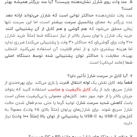
۵. عدد وات روی شارژر نشان‌دهنده چیست؟ آیا عدد بزرگتر همیشه بهتر
است؟
عدد وات نشان‌دهنده
حداکثر توانی است که شارژر می‌تواند ارائه دهد
.
عدد بزرگتر به معنای
پتانسیل سرعت بیشتر
است، اما این سرعت تنها
زمانی محقق می‌شود که
هم گوشی و هم کابل از آن پشتیبانی کنند
.
خرید یک شارژر با توان بسیار بالاتر از نیاز دستگاه شما (مثلاً خرید شارژر
۲۰۰ وات برای گوشی‌ای که حداکثر ۳۰ وات را پشتیبانی می‌کند) ضرری ندارد
اما هزینه بیشتری دارد و از تمام قابلیت آن استفاده نمی‌کنید. انتخاب
بهینه، مطابقت با
حداکثر توان پشتیبانی شده توسط دستگاه اصلی
شما
(مانند لپ‌تاپ) است.
۶. آیا کابل در سرعت شارژ تأثیر دارد؟
قطعاً بله.
کابل نقش یک
لوله انتقال قدرت
را بازی می‌کند. برای بهره‌مندی از
شارژ سریع، باید از یک
کابل باکیفیت و مناسب
استفاده کنید که بتواند
جریان بالاتر را از خود عبور دهد. کابل‌های معمولی یا بی‌کیفیت ممکن است
باعث
کاهش شدید سرعت شارژ
، تولید گرما یا حتی عدم فعال شدن حالت
شارژ سریع شوند. برای شارژرهای پرتوان (مثلاً بالای ۶۵ وات)، معمولاً به
کابل‌های
USB-C به USB-C با پشتیبانی از توان بالا (مثلاً ۱۰۰ وات)
نیاز
دارید.
۷. منظور از پروتکل‌های شارژ سریع مانند PD و QC چیست؟