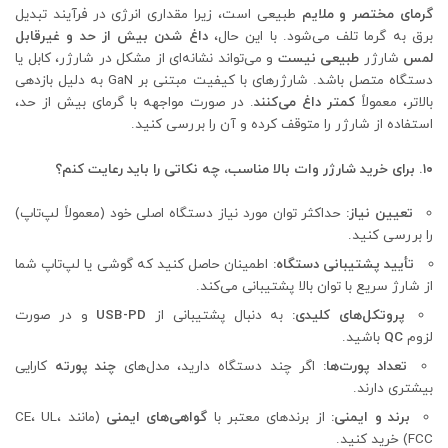
گرمای مختصر و ملایم
طبیعی است، زیرا مقداری انرژی در فرآیند تبدیل
برق به گرما تلف می‌شود. با این حال،
داغ شدن بیش از حد و غیرقابل
لمس
شارژر
طبیعی نیست
و می‌تواند نشانه‌ای از مشکل در شارژر، کابل یا
دستگاه متصل باشد. شارژرهای با کیفیت مبتنی بر GaN به دلیل بازدهی
بالاتر، معمولاً
کمتر داغ می‌کنند
. در صورت مواجهه با گرمای بیش از حد،
استفاده از شارژر را متوقف کرده و آن را بررسی کنید.
۱۰. برای خرید شارژر وات بالا مناسب، چه نکاتی را باید رعایت کنم؟
تعیین نیاز:
حداکثر توان مورد نیاز دستگاه اصلی خود (معمولاً لپ‌تاپ)
را بررسی کنید.
تأیید پشتیبانی دستگاه:
اطمینان حاصل کنید که گوشی یا لپ‌تاپ شما
از شارژ سریع با توان بالا پشتیبانی می‌کند.
پروتکل‌های کلیدی:
به دنبال پشتیبانی از
USB-PD
و در صورت
لزوم
QC
باشید.
تعداد پورت‌ها:
اگر چند دستگاه دارید، مدل‌های
چند پورته
کارایی
بیشتری دارند.
برند و ایمنی:
از برندهای معتبر با
گواهی‌های ایمنی
(مانند CE، UL،
FCC) خرید کنید.