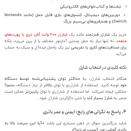
تبلت‌ها و کتاب‌خوان‌های الکترونیکی
دوربین‌های دیجیتال، کنسول‌های بازی قابل حمل (مانند Nintendo
Switch) و هندزفری‌های بی‌سیم بزرگ
خرید یک
شارژر قدرتمند
مانند یک
شارژر ۲۰۰ وات گان تری با پورت‌های
متعدد
،
نه تنها نیاز به حمل چندین آداپتور مختلف را از بین می‌برد، بلکه
برای
مسافرت‌های کاری یا تفریحی
نیز یک راه‌حل ایده‌آل و سبک به حساب
می‌آید .
نکته کلیدی در انتخاب شارژر
هنگام انتخاب شارژر، به
حداکثر توان پشتیبانی‌شده توسط دستگاه
خود
توجه کنید. استفاده از شارژری با توان
بالاتر
از نیاز دستگاه، معمولاً
مشکلی ایجاد نمی‌کند. اما استفاده از شارژری با توان
پایین‌تر
ممکن است
منجر به
شارژ بسیار کند
یا حتی داغ‌کردن شارژر شود .
۴. پاسخ به نگرانی‌های رایج: ایمنی و عمر باتری
شاید بزرگترین سوال در ذهن بسیاری این باشد:
«آیا این سرعت بالا به
باتری گوشی من آسیب می‌زند؟»