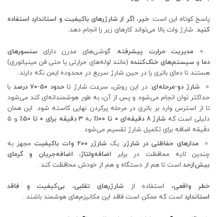
پاسخ کوتاه این است:
خیر، اگر از شارژرهای باکیفیت و استاندارد استفاده
کنید.
شارژ وات بالا می‌تواند کارهای زیر را انجام دهد:
مدیریت حرارت پیشرفته
: گوشی‌های مدرن دارای
سنسورهای
دما
و
سیستم‌های خنک‌کننده
(مانند لوله‌های حرارتی یا حتی فن مینیاتوری)
هستند تا دمای باتری را در حین شارژ سریع در محدوده ایمن نگه دارند.
شارژ دو-مرحله‌ای
: در این روش، سرعت شارژ تا
حدود ۵۰-۷۰ درصد
با
حداکثر توان انجام می‌شود و پس از آن، به طور هوشمندانه‌ای کند می‌شود
تا از استرس وارد بر باتری در مرحله پرکردن نهایی کاسته شود. این همان
دلیلی است که
شارژ ۸ دقیقه‌ای ۰ تا ۱۰۰٪
به
۳ دقیقه برای ۰ تا ۵۰٪
و ۵
دقیقه اضافه برای تکمیل شارژ تقسیم می‌شود .
مدارهای حفاظتی در شارژر
: یک
شارژر ۲۰۰ وات باکیفیت
مجهز به
چندین لایه محافظت در برابر
اضافه‌ولتاژ، اضافه‌جریان و گرمای
بیش‌ازحد
است تا هم از دستگاه و هم از خودش محافظت کند .
خطر واقعی
، استفاده از
شارژرهای تقلبی، بی‌کیفیت و فاقد
استاندارد
است که ممکن است فاقد این مکانیزم‌های هوشمند باشند .