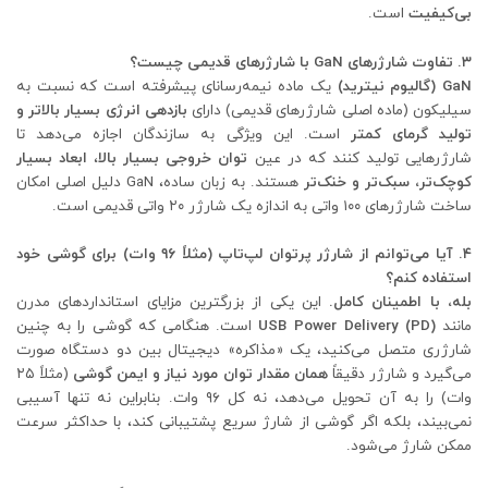
بی‌کیفیت
است.
۳. تفاوت شارژرهای GaN با شارژرهای قدیمی چیست؟
GaN (گالیوم نیترید)
یک ماده نیمه‌رسانای پیشرفته است که نسبت به
سیلیکون (ماده اصلی شارژرهای قدیمی) دارای
بازدهی انرژی بسیار بالاتر و
تولید گرمای کمتر
است. این ویژگی به سازندگان اجازه می‌دهد تا
شارژرهایی تولید کنند که در عین
توان خروجی بسیار بالا
،
ابعاد بسیار
کوچک‌تر، سبک‌تر و خنک‌تر
هستند. به زبان ساده، GaN دلیل اصلی امکان
ساخت شارژرهای ۱۰۰ واتی به اندازه یک شارژر ۲۰ واتی قدیمی است.
۴. آیا می‌توانم از شارژر پرتوان لپ‌تاپ (مثلاً ۹۶ وات) برای گوشی خود
استفاده کنم؟
بله، با اطمینان کامل.
این یکی از بزرگترین مزایای استانداردهای مدرن
مانند
USB Power Delivery (PD)
است. هنگامی که گوشی را به چنین
شارژری متصل می‌کنید، یک «مذاکره» دیجیتال بین دو دستگاه صورت
می‌گیرد و شارژر دقیقاً
همان مقدار توان مورد نیاز و ایمن گوشی
(مثلاً ۲۵
وات) را به آن تحویل می‌دهد، نه کل ۹۶ وات. بنابراین نه تنها آسیبی
نمی‌بیند، بلکه اگر گوشی از شارژ سریع پشتیبانی کند، با حداکثر سرعت
ممکن شارژ می‌شود.