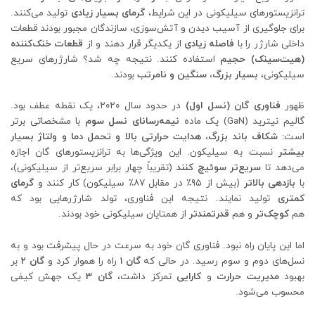
ترانزیستورهای سیلیکونی در این شرایط،
گرمای بسیار زیادی
تولید می‌کنند.
برای جلوگیری از آسیب دیدن و آتش‌سوزی، سازندگان مجبور بودند قطعات
داخلی شارژر را با
فاصله زیادی
از یکدیگر قرار دهند و از
قطعات خنک‌کننده
(هیت‌سینک) حجیم
استفاده کنند. نتیجه چه شد؟ شارژرهای سریع
سیلیکونی،
بسیار بزرگ، سنگین و نامرتب
بودند.
ظهور
فناوری گان (نسل اول)
در حدود سال ۲۰۲۰، یک نقطه عطف بود.
گالیم نیترید (GaN) یک ماده
نیمه‌رسانای نسل سوم
با مشخصاتی برتر
است:
شکاف باند بزرگ، هدایت حرارتی بالا و تحمل دما و ولتاژ بسیار
بیشتر
نسبت به سیلیکون. این ویژگی‌ها به ترانزیستورهای گان اجازه
می‌دهد تا
سریع‌تر سوئیچ کنند
(تقریباً چهار برابر سریع‌تر از سیلیکونی)،
با
بازدهی بالاتر
(بیش از ۹۵٪ در مقابل ۸۷٪ سیلیکون) کار کنند و
گرمای
کمتری
تولید نمایند. نتیجه این فناوری، تولد شارژرهایی بود که
هم
کوچک‌تر
و هم
قدرتمندتر
از همتایان سیلیکونی خود بودند.
اما این پایان راه نبود. فناوری گان خود به سرعت در حال پیشرفت بود و به
نسل‌های دوم و سوم رسید. در حالی که
گان ۱
راه را هموار کرد و
گان ۲
بر
بهبود
مدیریت حرارت
و
کارایی
تمرکز داشت،
گان ۳
یک جهش کیفی
محسوب می‌شود.