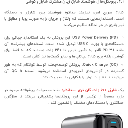
۲.۱. پروتکل‌های هوشمند شارژ: زبان مشترک شارژر و گوشی
شارژ سریع امن، نیازمند
مذاکره هوشمند
بین شارژر و دستگاه
است. استانداردهایی هستند که
ولتاژ
و
جریان
را به صورت پویا و مطابق با
نیاز باتری در هر لحظه تنظیم می‌کنند .
USB Power Delivery (PD)
: این پروتکل به یک
استاندارد جهانی
برای
دستگاه‌های با پورت USB-C تبدیل شده است. نسخه‌های پیشرفته آن
مانند
PD 3.1
قادر به تأمین توانی تا
۲۴۰ وات
هستند که نه فقط برای
گوشی، بلکه برای شارژ لپ‌تاپ‌ها و سایر گجت‌ها نیز کافی است .
Quick Charge (QC)
: پروتکل توسعه‌یافته توسط کوالکام که به طور
گسترده در گوشی‌های اندرویدی استفاده می‌شود. نسخه
QC 5
آن
می‌تواند تا
۱۰۰ وات
توان را با کارایی بالا مدیریت کند.
یک
شارژر 6۰۰ وات گان تری استاندارد
مانند محصولات پیشرفته موجود در
بازار، معمولاً از ترکیبی از این پروتکل‌ها پشتیبانی می‌کند تا سازگاری
حداکثری با دستگاه‌های مختلف را تضمین کند .