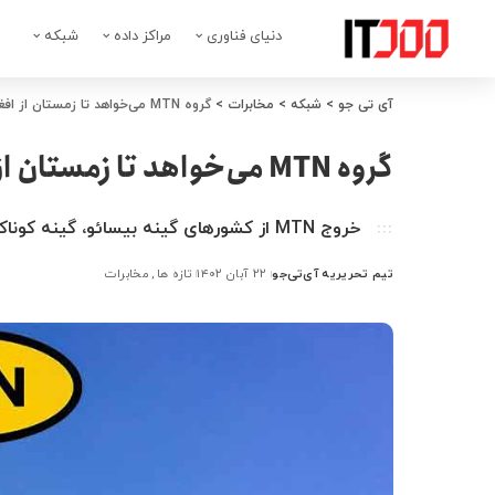
دنیای فناوری
مراکز داده
شبکه
آی تی جو
>
شبکه
>
مخابرات
>
گروه MTN می‌خواهد تا زمستان از افغانستان خارج شود
گروه MTN می‌خواهد تا زمستان از افغانستان خارج شود
خروج MTN از کشورهای گینه بیسائو، گینه کوناکری و لیبریا نیز محتمل است
تیم تحریریه آی‌تی‌جو
۲۲ آبان ۱۴۰۲
تازه ها
مخابرات
ارسال
شده
توسط