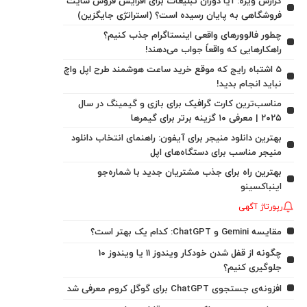
گزارش ویژه: آیا دوران تبلیغات برای افزایش فروش سایت
فروشگاهی به پایان رسیده است؟ (استراتژی جایگزین)
چطور فالوورهای واقعی اینستاگرام جذب کنیم؟
راهکارهایی که واقعاً جواب می‌دهند!
5 اشتباه رایج که موقع خرید ساعت هوشمند طرح اپل واچ
نباید انجام بدید!
مناسب‌ترین کارت گرافیک برای بازی و گیمینگ در سال
۲۰۲۵ | معرفی ۱۰ گزینه برتر برای گیمرها
بهترین دانلود منیجر برای آیفون: راهنمای انتخاب دانلود
منیجر مناسب برای دستگاه‌های اپل
بهترین راه برای جذب مشتریان جدید با شماره‌جو
اینباکسینو
رپورتاژ آگهی
مقایسه Gemini و ChatGPT: کدام یک بهتر است؟
چگونه از قفل شدن خودکار ویندوز 11 یا ویندوز 10
جلوگیری کنیم؟
افزونه‌ی جستجوی ChatGPT برای گوگل کروم معرفی شد