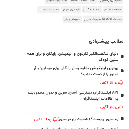
حسابداری رستوران
CoverTrader.com
صندلی پلاستیکی
ایمپلنت دندان
دلتا اف ایکس
خرید رم سرور
ایمپلنت دیجیتال
خدمات DevOps مدیریت سرور
انیمیشن چینی
مطالب پیشنهادی
دنیای شگفت‌انگیز کارتون و انیمیشن، رایگان و برای همه
سنین کودک
بهترین اپلیکیشن دانلود رمان رایگان برای موبایل؛ باغ
استور را از دست ندهید!
رپورتاژ آگهی
API اینستاگرام؛ دسترسی آسان، سریع و بدون محدودیت
به اطلاعات اینستاگرام
رپورتاژ آگهی
رم سرور چیست؟ (اهمیت رم در سرور)
رپورتاژ آگهی