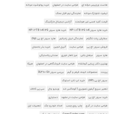
هاست وردپرس حرفه ای
طراحی سایت در اصفهان
خرید پولوشرت مردانه
تیشرت شلوارک مردانه
نمایندگی نرم افزار محک
قیمت کلید لمسی غیر هوشمند
آژانس دیجیتال مارکتینگ
خرید هارد سرور HP 1.8TB 12G 10K
خرید هارد سرور HP 1.2TB 10K 12G
سفارش ربات تلگرام
نمایندگی ایران رادیاتور
هارد سرور اچ پی (hp)
فروش سرور اچ پی
طراحی سایت
آنریل انجین
خرید بذر بادمجان
هارد سرور
مبلمان باغی
میز ناهار خوری
صندلی پلاستیکی
بهترین دکتر زیبایی کرمانشاه
طراحی سایت فروشگاهی در اصفهان
هیرکا
پرینت
محصولات انیمه، فیلم و گیم
بررسی سرور DL380 G11
سرور اچ پی (HP)
خرید لپ تاپ استوک
تعمیر سریع آیفون تصویری | کوماکس لند
ویدیو وال
سی پی کالاف
خرید سرور اچ پی
طراحی سایت در مشهد
دستیاری
طراحی سایت در کرج
چاپ روی چسب
امداد خودرو جک
تعمیرات اپل