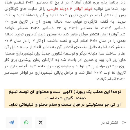
داد. برنامه‌ریزی برای اکران آواتار2 در تاریخ 16 دسامبر 2022 تنظیم شده
بود. شما می توانید
فیلم آواتار 2 دوبله فارسی
را از سایت های گوناگونی
پس از انتشار فیلم در تاریخ تایین شده دانلود و آن را تماشا کنید و لذت
ببرید. به گفته کارگردان فیلم، سه دنباله بعدی آن در تاریخ های 20
دسامبر 2024، 18 دسامبر 2026 و 22 دسامبر 2028 منتشر خواهد
شد.آواتار1 زمان انتشار موفق ظاهر شد به همین دلیل کامرون تولید دنباله
بعدی را در سال 2010 اعلام کرد و قصد داشت آواتار 2 را در سال 2014
منتشر ‌کند اما به دلایل متعددی انتشار آن به تاخیر افتاد از جمله دلایل آن
اعلام ساخت سه دنباله دیگر و توسعه فناوری جدید برای فیلمبرداری صحنه
های زیر آب بود و همین امر باعث شد به کارکنان زمان بیشتری برای کار
روی نوشتن مراحل پیش تولید و جلوه‌های بصری داده شود. فیلمبرداری در
تاریخ 15 اوت 2017 آغاز شد و مراحل پایانی فیلمبرداری در اواخر سپتامبر
2022 انجام گرفت.
توجه! این مطلب یک رپورتاژ آگهی است و محتوای آن توسط تبلیغ
دهنده نگارش شده است.
آی تی جو مسئولیتی در قبال صحت و سقم محتوای تبلیغاتی ندارد.
اشتراک در