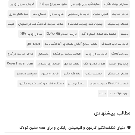
سفارش ربات تلگرام
نمایندگی ایران رادیاتور
هارد سرور اچ پی (hp)
فروش سرور اچ پی
طراحی سایت
آنریل انجین
خرید بذر بادمجان
هارد سرور
مبلمان باغی
میز ناهار خوری
صندلی پلاستیکی
بهترین دکتر زیبایی کرمانشاه
طراحی سایت فروشگاهی در اصفهان
هیرکا
پرینت
محصولات انیمه، فیلم و گیم
بررسی سرور DL380 G11
سرور اچ پی (HP)
خرید لپ تاپ استوک
تعمیر سریع آیفون تصویری | کوماکس لند
ویدیو وال
سی پی کالاف
خرید سرور اچ پی
طراحی سایت در مشهد
دستیاری
طراحی سایت در کرج
چاپ روی چسب
امداد خودرو جک
تعمیرات اپل
حسابداری رستوران
CoverTrader.com
صندلی پلاستیکی
ایمپلنت دندان
دلتا اف ایکس
خرید رم سرور
ایمپلنت دیجیتال
خدمات DevOps مدیریت سرور
انیمیشن چینی
دستگاه ذخیره و ثبت شماره مشتری
دوره فرانت اند
پالت
مطالب پیشنهادی
دنیای شگفت‌انگیز کارتون و انیمیشن، رایگان و برای همه سنین کودک