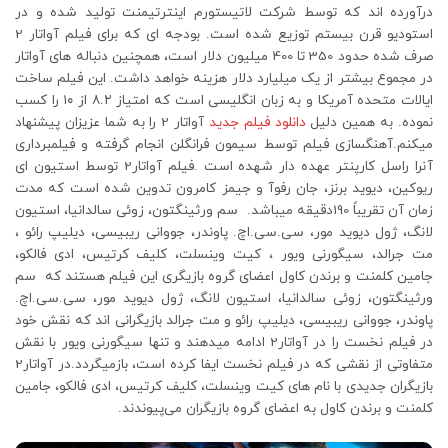
درآورده اند که توسط شرکت لاتیستورم اینترتیمنت تولید شده و در
استودیو قرن بیستم توزیع شده است. بودجه ای که برای فیلم آواتار 2
صرف شده حدود 350 تا 400 میلیون دلار است، همچنین دنباله های آواتار
در مجموع بیشتر از یک میلیارد دلار هزینه خواهد داشت. این فیلم ساخت
ایالات متحده آمریکا و به زبان انگلیسی است که امتیاز ۸.۲ از ۱۰ را کسب
نموده. به همین دلیل
دانلود فیلم جدید
آواتار 2 را به شما عزیزان پیشنهاد
میکنم.آهنگسازی فیلم توسط سیمون فرانگلن انجام گرفته و فیلمبرداری
آنرا راسل کارپنتر عهده دار شهده است .فیلم آواتار2 توسط استیون ای
ریوکین، دیوید برنز، جان رفوآ و جیمز کامرون تدوین شده است که مدت
زمان آن تقریباً 190دقیقه میباشد. سم ورثینگتون، زوئی سالدانیا، استیون
لانگ، ژول دیوید مور، سی.سی.اچ. پاوندر، جووانی ریبیسی، دیلیپ رائو ،
مت جرالد، سیگورنی ویور ، کیت وینسلت، کلیف کرتیس، ادی فالکو،
جامین کلمنت و برندن کاول اعضای گروه بازیگری این فیلم هستند که سم
ورثینگتون، زوئی سالدانیا، استیون لانگ، ژول دیوید مور، سی.سی.اچ.
پاوندر، جووانی ریبیسی، دیلیپ رائو و مت جرالد بازیگرانی اند که نقش خود
در فیلم نخست را در آواتار2 ادامه میدهند و تنها سیگورنی ویور با نقش
متفاوتی از نقشی که در فیلم نخست ایفا کرده است، بازمیگردد.در آواتار2
بازیگران جدیدی با نام های کیت وینسلت، کلیف کرتیس، ادی فالکو، جامین
کلمنت و برندن کاول به اعضای گروه بازیگران می‌پیوندند.