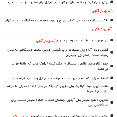
بهترین اپلیکیشن دانلود رمان رایگان برای موبایل؛ باغ استور را از دست ندهید!
رپورتاژ آگهی
API اینستاگرام؛ دسترسی آسان، سریع و بدون محدودیت به اطلاعات اینستاگرام
رپورتاژ آگهی
رم سرور چیست؟ (اهمیت رم در سرور)
رپورتاژ آگهی
گزارش ویژه: آیا دوران تبلیغات برای افزایش فروش سایت فروشگاهی به پایان
رسیده است؟ (استراتژی جایگزین)
چطور فالوورهای واقعی اینستاگرام جذب کنیم؟ راهکارهایی که واقعاً جواب
می‌دهند!
5 اشتباه رایج که موقع خرید ساعت هوشمند طرح اپل واچ نباید انجام بدید!
مناسب‌ترین کارت گرافیک برای بازی و گیمینگ در سال ۲۰۲۵ | معرفی ۱۰ گزینه
برتر برای گیمرها
بهترین دانلود منیجر برای آیفون: راهنمای انتخاب دانلود منیجر مناسب برای
دستگاه‌های اپل
بهترین راه برای جذب مشتریان جدید با شماره‌جو اینباکسینو
رپورتاژ آگهی