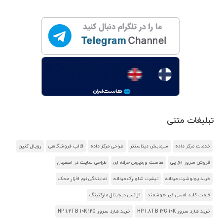
تبلیغات متنی
خدمات مرکز داده
سرمایش دیتاسنتر
طراحی مرکز داده
قالب فروشگاهی
رویال کنین
فروش سرور اچ پی
هاست وردپرس حرفه ای
طراحی سایت در اصفهان
خرید پولوشرت مردانه
تیشرت شلوارک مردانه
نمایندگی نرم افزار محک
قیمت کلید لمسی غیر هوشمند
آژانس دیجیتال مارکتینگ
خرید هارد سرور HP 1.8TB 12G 10K
خرید هارد سرور HP 1.2TB 10K 12G