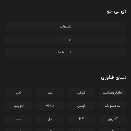
آی تی جو
تبلیغات
درباره ما
ارتباط با ما
دنیای فناوری
مایکروسافت
گوگل
متا
اپل
سامسونگ
اینتل
AMD
انویدیا
آمازون
HP
دل
تسلا