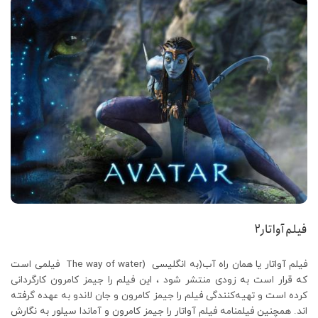
فیلم آواتار2
فیلم آواتار یا همان راه آب(به انگلیسی (The way of water فیلمی است
که قرار است به زودی منتشر شود ، این فیلم را جیمز کامرون کارگردانی
کرده است و تهیه‌کنندگی فیلم را جیمز کامرون و جان لاندو به عهده گرفته
اند. همچنین فیلمنامه فیلم آواتار را جیمز کامرون و آماندا سیلور به نگارش