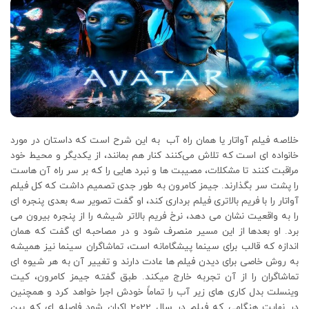
خلاصه فیلم آواتار یا همان راه آب به این شرح است که داستان در مورد
خانواده ای است که تلاش می‌کنند کنار هم بمانند، از یکدیگر و محیط خود
مراقبت کنند تا مشکلات، مصیبت ها و نبرد هایی را که بر سر راه آن هاست
را پشت سر بگذارند. جیمز کامرون به طور جدی تصمیم داشت که کل فیلم
آواتار را با فریم بالاتری فیلم برداری کند، او گفت تصویر سه بعدی پنجره ای
را به واقعیت نشان می دهد، نرخ فریم بالاتر شیشه را از پنجره بیرون می
برد. او بعدها از این مسیر منصرف شود و در مصاحبه ای گفت که همان
اندازه که قالب برای سینما پیشگامانه است، تماشاگران سینما نیز همیشه
به روش خاصی برای دیدن فیلم ها عادت دارند و تغییر آن به هر شیوه ای
تماشاگران را از آن تجربه خارج میکند. طبق گفته جیمز کامرون، کیت
وینسلت بدل کاری های زیر آب را تماماً خودش اجرا خواهد کرد و همچنین
در نهایت هنگامی که فیلم در سال 2022 اکران شود فاصله ای که بین