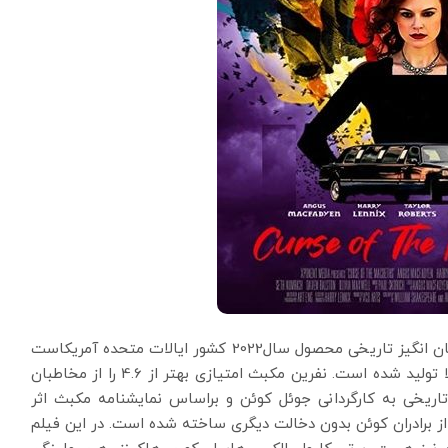
فیلم نفرین مکبث Curse of the Macbeths درژانرهیجان انگیز تاریخی محصول سال2022 کشور ایالات متحده آمریکاست
که به مدت زمان 82 دقیقه برای رده سنی 14 سال به بالا تولید شده است. نفرین مکبث امتیازی بهتر از 4.6 را از مخاطبان
‌آور تاریخی به کارگردانی جوئل کوئن و براساس نمایشنامه مکبث اثر
 برادران کوئن بدون دخالت دیگری ساخته شده است. در این فیلم