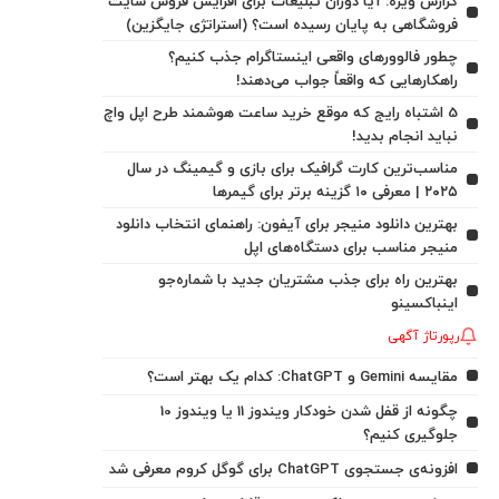
گزارش ویژه: آیا دوران تبلیغات برای افزایش فروش سایت
فروشگاهی به پایان رسیده است؟ (استراتژی جایگزین)
چطور فالوورهای واقعی اینستاگرام جذب کنیم؟
راهکارهایی که واقعاً جواب می‌دهند!
5 اشتباه رایج که موقع خرید ساعت هوشمند طرح اپل واچ
نباید انجام بدید!
مناسب‌ترین کارت گرافیک برای بازی و گیمینگ در سال
۲۰۲۵ | معرفی ۱۰ گزینه برتر برای گیمرها
بهترین دانلود منیجر برای آیفون: راهنمای انتخاب دانلود
منیجر مناسب برای دستگاه‌های اپل
بهترین راه برای جذب مشتریان جدید با شماره‌جو
اینباکسینو
رپورتاژ آگهی
مقایسه Gemini و ChatGPT: کدام یک بهتر است؟
چگونه از قفل شدن خودکار ویندوز 11 یا ویندوز 10
جلوگیری کنیم؟
افزونه‌ی جستجوی ChatGPT برای گوگل کروم معرفی شد