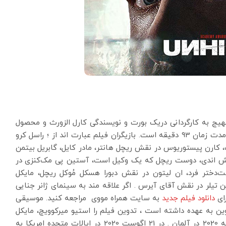
نر درام و مهیج به کارگردانی دریک بورت و نویسندگی کارل الزورث و محصول
سال 2020 ایالات متحده آمریکا به زبان انگلیسی و در مدت زمان 93 دقیقه است. بازیگران فیلم عبارت اند از ؛ راسل کرو
ت، کارن پیستوریوس در نقش ریچل هانتر، مادر کایل، گابریل بیتمن
ش اندی، دوست ریچل که یک وکیل است، آستین پی مک‌کنزی در
‌دختر فرد، ان لیتون در نقش دبورا هسکل مُوکل ریچل، مایکل
یلر در نقش آقای آیرس . اگر علاقه مند به سینمای ژانر جنایی
رای
دانلود فیلم جدید
به سایت همراه مووی مراجعه کنید. موسیقی
الوین به عهده داشته است ، تدوین فیلم را استیو میرکوویچ، مایکل
کاسکر و تیم مورکوویچ انجام دادند. نامتعادل در 16 ژوئیه 2020 در آلمان . در 21 اگوست 2020 در ایالات متحده امریکا به