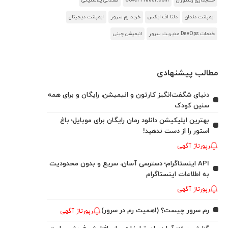
حسابداری رستوران
CoverTrader.com
صندلی پلاستیکی
ایمپلنت دندان
دلتا اف ایکس
خرید رم سرور
ایمپلنت دیجیتال
خدمات DevOps مدیریت سرور
انیمیشن چینی
مطالب پیشنهادی
دنیای شگفت‌انگیز کارتون و انیمیشن، رایگان و برای همه
سنین کودک
بهترین اپلیکیشن دانلود رمان رایگان برای موبایل؛ باغ
استور را از دست ندهید!
رپورتاژ آگهی
API اینستاگرام؛ دسترسی آسان، سریع و بدون محدودیت
به اطلاعات اینستاگرام
رپورتاژ آگهی
رم سرور چیست؟ (اهمیت رم در سرور)
رپورتاژ آگهی