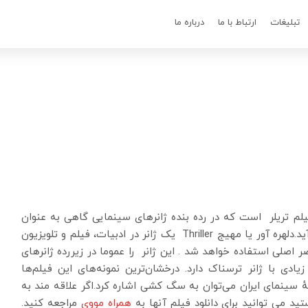
تبلیغات
ارتباط با ما
درباره ما
فیلم تریلر است که در رده بنده ژانرهای سینمایی گاهی به عنوان
یک گونه مستقل و در مواردی یک زیرگونه به حساب می‌آید.دلهره آور یا مهیج Thriller یک ژانر در ادبیات، فیلم و تلویزیون
صلی استفاده خواهد شد . این ژانر را عموما در زیررده ژانرهای
دی با ژانر ترسناک دارد. درخشان‌ترین نمونه‌های این فیلم‌ها
 سینمای ایران می‌توان به سگ‌ کشی اشاره کرد.اگر علاقه مند به
د می توانید برای دانلود فیلم آنها به
همراه مووی
مراجعه کنید.