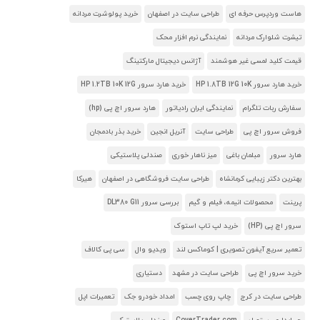
هاست وردپرس حرفه ای
طراحی سایت در اصفهان
خرید پولوشرت مردانه
تیشرت شلوارک مردانه
نمایندگی نرم افزار محک
قیمت کلید لمسی غیر هوشمند
آژانس دیجیتال مارکتینگ
خرید هارد سرور HP 1.8TB 12G 10K
خرید هارد سرور HP 1.2TB 10K 12G
سفارش ربات تلگرام
نمایندگی ایران رادیاتور
هارد سرور اچ پی (hp)
فروش سرور اچ پی
طراحی سایت
آنریل انجین
خرید بذر بادمجان
هارد سرور
مبلمان باغی
میز ناهار خوری
صندلی پلاستیکی
بهترین دکتر زیبایی کرمانشاه
طراحی سایت فروشگاهی در اصفهان
هیرکا
پرینت
محصولات انیمه، فیلم و گیم
بررسی سرور DL380 G11
سرور اچ پی (HP)
خرید لپ تاپ استوک
تعمیر سریع آیفون تصویری | کوماکس لند
ویدیو وال
سی پی کالاف
خرید سرور اچ پی
طراحی سایت در مشهد
دستیاری
طراحی سایت در کرج
چاپ روی چسب
امداد خودرو جک
تعمیرات اپل