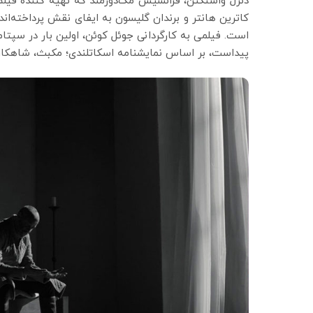
دنزل واشنگتن، فرانسیس مک‌دورمند که تهیه کننده فیل
کاترین هانتر و برندان گلیسون به ایفای نقش پرداخته‌اند. 
است. فیلمی به کارگردانی جوئل کوئن، اولین بار در سپتا
پیداست، بر اساس نمایشنامه اسکاتلندی؛ مکبث، شاهک