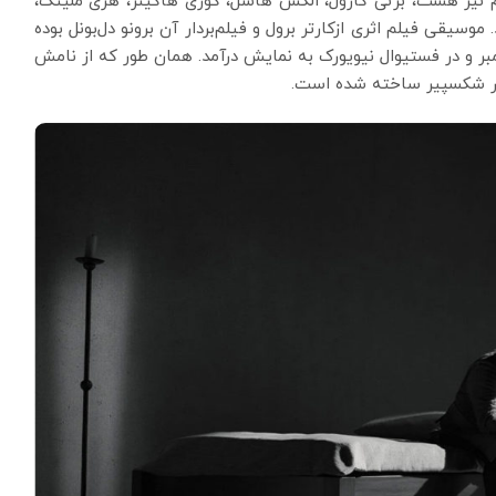
م نیز هست، برتی کارول، الکس هاسل، کوری هاکینز، هری ملینگ،
موسیقی فیلم اثری ازکارتر برول و فیلم‌بردار آن برونو دل‌بونل بوده
مبر و در فستیوال نیویورک به نمایش درآمد. همان طور که از نامش
ار شکسپیر ساخته شده است.