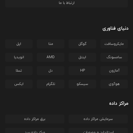
ارتباط با ما
دنیای فناوری
مایکروسافت
گوگل
متا
اپل
سامسونگ
اینتل
AMD
انویدیا
آمازون
HP
دل
تسلا
هوآوی
سیسکو
تلگرام
ایکس
مراکز داده
سرمایش مراکز داده
برق مراکز داده
استاندارد و مصوبات
مرکز داده سبز