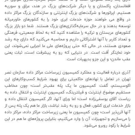
افغانستان، پاکستان و یا دیگر شرکت‌های بزرگ در هند، عراق و سوریه
هستیم. اپراتورها و شرکت‌های بزرگ اینترنتی و سازندگان بزرگ مراکز داده
در واقع می خواهند حوزه خدمات ابری خود را به کشورهای خاورمیانه
توسعه بدهند و در حال سرمایه‌گذاری‌های بزرگ هستند. شما دو بازار بزرگ
کشورهای عربستان و ترکیه را مشاهده کنید که به لحاظ جمعیتی، فرهنگی
و تعداد کاربر با آنها اشتراکاتی داریم و محاسبه می‌کنید که دارای چه رشد
صعودی هستند، در حالی که حتی پروژ‌ه‌های ملی ما اجرایی نمی‌شوند، این
خود نماینگر اُفت است. در دنیایی که رو به پیشرفت است، ثبات یعنی
عقب‌ ماندن؛ و این جزو بدیهیات است.
آذری درباره فعالیت و عملکرد کمیسیون زیرساخت مراکز داده سازمان نصر
تهران در تعامل با نهادهای حاکمیتی برای بهبود شرایط کسب‌وکارهای این
اکوسیستم، گفت: کمیسیون ما یک پله عقب‌تر است؛ چون مخاطب
مستقیم موضوع اینترنت و فیلترینگ، کمیسیون اینترنت و انتقال داده به
ریاست آقای یوسفی‌زاده است؛ اما ورای آنها، اگر کمیسیون انتقال داده و
بازار خدمات ابری کشور، فعال و رو به رشد نباشد، بازار ما هم یک پله پس از
آنها اثرپذیر است؛ چون کمیسیون ما یعنی زیرساخت مراکز داده، مراکز داده
را می‌سازیم و تجهیزات آن را وارد می‌کنیم، بنابراین پروژه‌های ما هم در این
شرایط با رکود روبرو می‌شود.