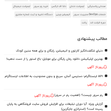
صندلی پلاستیکی
ایمپلنت دندان
دلتا اف ایکس
خرید رم سرور
ایمپلنت دیجیتال
خدمات DevOps مدیریت سرور
انیمیشن چینی
دستگاه ذخیره و ثبت شماره مشتری
دوره فرانت اند
پالت
مطالب پیشنهادی
دنیای شگفت‌انگیز کارتون و انیمیشن، رایگان و برای همه سنین کودک
بهترین اپلیکیشن دانلود رمان رایگان برای موبایل؛ باغ استور را از دست ندهید!
رپورتاژ آگهی
API اینستاگرام؛ دسترسی آسان، سریع و بدون محدودیت به اطلاعات اینستاگرام
رپورتاژ آگهی
رم سرور چیست؟ (اهمیت رم در سرور)
رپورتاژ آگهی
گزارش ویژه: آیا دوران تبلیغات برای افزایش فروش سایت فروشگاهی به پایان
رسیده است؟ (استراتژی جایگزین)