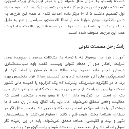
داشته باشیم، به عنوان مثال همراه اول یا دیگر اپراتورهای بزرگ همچون
آسیاتک، دارای چندین طرح مراکز داده و پروژه‌های بزرگ هستند. خود همراه
اول تصمیم داشت 5 تا 10 مرکز داده احداث کند؛ اما همه این طرح‌ها به
دلیل بلاتکلیف بودن شرایط هم از لحاظ اقتصادی، سیاسی و هم به دلیل
غیرقابل اعتماد و اطمینان بودن دولت در حوزه فناوری اطلاعات و اینترنت،
همه این طرح‌ها متوقف شده است.
راهکار حل معضلات کنونی
آذری درباره این موضوع که با توجه به مشکلات موجود و پیچیده بودن
شرایط؛ راهکار عبور از مقطع کنونی چیست، گفت: باید سیاست‌گذاری
درستی انجام داد، متعهد بود، منافع همه ذینفعان را لحاظ کرد، از
تصمیم‌گیری‌های آنی خودداری کرد و در کمیسیون‌ها از افراد متخصص بهره
برد. ما در کارگروه فیلترینگ اینترنت که یک کارگروه یا کمیته عالی کشور
است تنها وزیر ارتباطات از جنس این حوزه است که او هم تنها دارای حق
یک رای است. این کارگروه دارای 12 یا 13 عضو بوده و مشخص است که
مطالبات واقعی محقق نمی‌شوند. حالا باید یک اتفاق چند بار رخ دهد تا ما
تبعات آن را بشناسیم؟ در اساس باید نگاه را تغییر داد. به طور مثال اگر در
نقطه‌ای شبنامه پخش شود، قلم و کاغذ را ممنوع نمی‌کنند. با سیاست‌های
بگیر و ببند و انقباضی، اهداف محقق نمی‌شوند. باید در این زمینه کار
اصولی انجام داد و از متخصصان استفاده شود و پاسخگوی مردم باشیم.