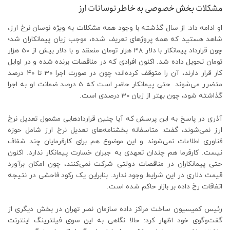
مشکلات بخش خصوصی به خاطر نوسانات ارز
او ادامه داد: از سال گذشته با وجود همه مشکلات به ویژه نوسان نرخ ارز،
شاهد هستید که همه پروژ‌های تعریف شده، موجب زیان پیمانکاران شد؛
چون قرارداد پیمانکار با دلار 38 هزار تومان منعقد و با دلار بیش از 50 هزار
تومان تحویل داده شد. اکنون افرادی که در مناقصات برنده شده و در اوایل
کار قرار دارند، آن را متوقف کرده‌اند؛ چون در صورت اجرا 30 تا 40 درصد
متضرر می‌شوند. حتی پیمانکار حاضر است که 5 درصد ضمانت او به اجرا
گذاشته شود، چون بهتر از زیان 30 درصدی است.
آذری در پاسخ به این پرسش که آیا چنین قراردادهایی مشمول تعدیل نرخ
ارز نمی‌شوند، گفت: متاسفانه بخشنامه‌های تعدیل نرخ ارز شامل حوزه
فناوری اطلاعات نمی‌شوند و این موضوع هم برای کارفرمایان چند شفاف
نیست. کارفرما هم چندان تعهدی به جبران خسارت پیمانکار ندارد. اکنون
حتی پیمانکاران در مناقصات دولتی شرکت نمی‌کنند، چون امکان برآورد
قیمت دلاری در این شرایط وجود ندارد. بنابراین یک رکود فاحشی در نتیجه
اتفاقات رخ داده بر بازار حاکم شده است.
رئیس کمیسیون ساخت مراکز داده سازمان نصر تهران در بخش دیگری از
گفت‌وگوی خود اظهار کرد: حالا نگاهی به این سوی فیلترینگ اینترنت