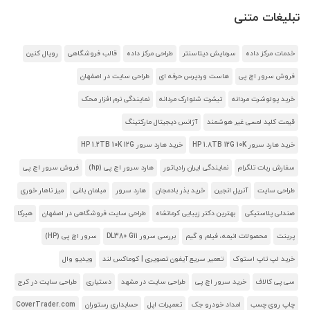
تبلیغات متنی
خدمات مرکز داده
سرمایش دیتاسنتر
طراحی مرکز داده
قالب فروشگاهی
رویال کنین
فروش سرور اچ پی
هاست وردپرس حرفه ای
طراحی سایت در اصفهان
خرید پولوشرت مردانه
تیشرت شلوارک مردانه
نمایندگی نرم افزار محک
قیمت کلید لمسی غیر هوشمند
آژانس دیجیتال مارکتینگ
خرید هارد سرور HP 1.8TB 12G 10K
خرید هارد سرور HP 1.2TB 10K 12G
سفارش ربات تلگرام
نمایندگی ایران رادیاتور
هارد سرور اچ پی (hp)
فروش سرور اچ پی
طراحی سایت
آنریل انجین
خرید بذر بادمجان
هارد سرور
مبلمان باغی
میز ناهار خوری
صندلی پلاستیکی
بهترین دکتر زیبایی کرمانشاه
طراحی سایت فروشگاهی در اصفهان
هیرکا
پرینت
محصولات انیمه، فیلم و گیم
بررسی سرور DL380 G11
سرور اچ پی (HP)
خرید لپ تاپ استوک
تعمیر سریع آیفون تصویری | کوماکس لند
ویدیو وال
سی پی کالاف
خرید سرور اچ پی
طراحی سایت در مشهد
دستیاری
طراحی سایت در کرج
چاپ روی چسب
امداد خودرو جک
تعمیرات اپل
حسابداری رستوران
CoverTrader.com