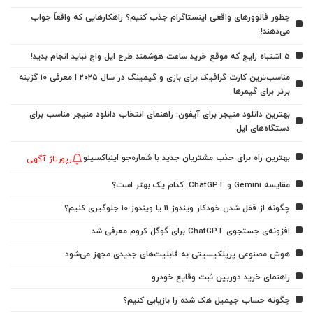
چطور فالوورهای واقعی اینستاگرام جذب کنیم؟ راهکارهایی که واقعاً جواب
می‌دهند!
5 اشتباه رایج که موقع خرید ساعت هوشمند طرح اپل واچ نباید انجام بدید!
مناسب‌ترین کارت گرافیک برای بازی و گیمینگ در سال ۲۰۲۵ | معرفی ۱۰ گزینه
برتر برای گیمرها
بهترین دانلود منیجر برای آیفون: راهنمای انتخاب دانلود منیجر مناسب برای
دستگاه‌های اپل
بهترین راه برای جذب مشتریان جدید با شماره‌جو اینباکسینو
رپورتاژ آگهی
مقایسه Gemini و ChatGPT: کدام یک بهتر است؟
چگونه از قفل شدن خودکار ویندوز 11 یا ویندوز 10 جلوگیری کنیم؟
افزونه‌ی جستجوی ChatGPT برای گوگل کروم معرفی شد
هوش مصنوعی پرپلکیسیتی به قابلیت‌های جدیدی مجهز می‌شود
راهنمای خرید دوربین ثبت وقایع خودرو
چگونه حساب جیمیل هک شده را بازیابی کنیم؟