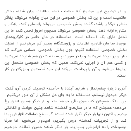
او در توضیح این موضوع که مخاطب تمام مطالبات بیان شده، بخش
حاکمیت است و این که بخش خصوصی در این میان چگونه می‌تواند ایفاگر
نقشی اثرگذار باشد، گفت: بخش خصوصی می‌تواند راهنمایی کند، راهکار و
مشاوره ارائه دهد. بخش خصوصی می‌تواند همچون امروز تحمل کند، اما این
تحمل دارای یک آستانه است. متاسفانه در حال حاضر در کارگروه‌های
موجود سازمان فناوری اطلاعات و پژوهشگاه؛ بسیار کم می‌توانیم از نظرات
بخش خصوصی استفاده کنیم؛ چون بخش خصوصی احساس می‌کند که
نظر او پرسیده نمی‌شود و یا در صورت پرسیده شدن هم شنیده نمی‌شود
و کسی هم آن را اجرایی نمی‌کند. همین که بخش خصوصی متحمل این
زیان‌ها می‌شود و آن را پرداخت می‌کند این خود نخستین و بزرگترین کار
است.
آذری درباره چشم‌انداز و شرایط آینده با «نااُمید» توصیف کردن آن، گفت:
دیگر امیدوار نیستم، متاسفانه ما به جای حل مشکل از آن عبور می‌کنیم .
این سنگ همچنان کف جوی باقی خواهد ماند و بار دیگر همین اتفاق رخ
می‌دهد؛ همچنان که ما در سال‌های گذشته شاهد چنین حوادث و اتفاقاتی
بودیم و اکنون تنها بار دیگر تکرار شده است؛ اگر سطح تعاملات افزایش پیدا
کند و از تجربیات گذشته درس بگیریم، امیدوار می‌شویم اما صرفا
موضوعات را به فراموشی بسپاریم، بار دیگر شاهد همین اتفاقات خواهیم