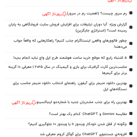
رپورتاژ آگهی
رم سرور چیست؟ (اهمیت رم در سرور)
رپورتاژ آگهی
گزارش ویژه: آیا دوران تبلیغات برای افزایش فروش سایت فروشگاهی به پایان
رسیده است؟ (استراتژی جایگزین)
چطور فالوورهای واقعی اینستاگرام جذب کنیم؟ راهکارهایی که واقعاً جواب
می‌دهند!
5 اشتباه رایج که موقع خرید ساعت هوشمند طرح اپل واچ نباید انجام بدید!
مناسب‌ترین کارت گرافیک برای بازی و گیمینگ در سال ۲۰۲۵ | معرفی ۱۰ گزینه
برتر برای گیمرها
بهترین دانلود منیجر برای آیفون: راهنمای انتخاب دانلود منیجر مناسب برای
دستگاه‌های اپل
بهترین راه برای جذب مشتریان جدید با شماره‌جو اینباکسینو
رپورتاژ آگهی
مقایسه Gemini و ChatGPT: کدام یک بهتر است؟
چگونه از قفل شدن خودکار ویندوز 11 یا ویندوز 10 جلوگیری کنیم؟
افزونه‌ی جستجوی ChatGPT برای گوگل کروم معرفی شد