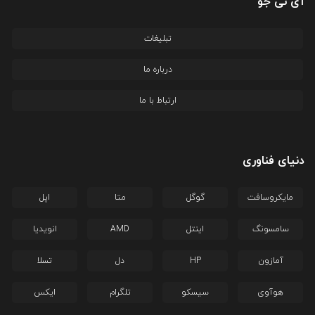
آی تی جو
تبلیغات
درباره ما
ارتباط با ما
دنیای فناوری
مایکروسافت
گوگل
متا
اپل
سامسونگ
اینتل
AMD
انویدیا
آمازون
HP
دل
تسلا
هوآوی
سیسکو
تلگرام
ایکس