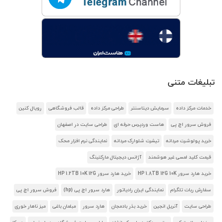
تبلیغات متنی
خدمات مرکز داده
سرمایش دیتاسنتر
طراحی مرکز داده
قالب فروشگاهی
رویال کنین
فروش سرور اچ پی
هاست وردپرس حرفه ای
طراحی سایت در اصفهان
خرید پولوشرت مردانه
تیشرت شلوارک مردانه
نمایندگی نرم افزار محک
قیمت کلید لمسی غیر هوشمند
آژانس دیجیتال مارکتینگ
خرید هارد سرور HP 1.8TB 12G 10K
خرید هارد سرور HP 1.2TB 10K 12G
سفارش ربات تلگرام
نمایندگی ایران رادیاتور
هارد سرور اچ پی (hp)
فروش سرور اچ پی
طراحی سایت
آنریل انجین
خرید بذر بادمجان
هارد سرور
مبلمان باغی
میز ناهار خوری