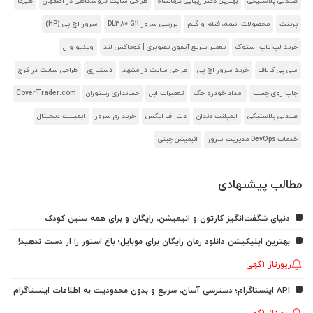
صندلی پلاستیکی
بهترین دکتر زیبایی کرمانشاه
طراحی سایت فروشگاهی در اصفهان
هیرکا
پرینت
محصولات انیمه، فیلم و گیم
بررسی سرور DL380 G11
سرور اچ پی (HP)
خرید لپ تاپ استوک
تعمیر سریع آیفون تصویری | کوماکس لند
ویدیو وال
سی پی کالاف
خرید سرور اچ پی
طراحی سایت در مشهد
دستیاری
طراحی سایت در کرج
چاپ روی چسب
امداد خودرو جک
تعمیرات اپل
حسابداری رستوران
CoverTrader.com
صندلی پلاستیکی
ایمپلنت دندان
دلتا اف ایکس
خرید رم سرور
ایمپلنت دیجیتال
خدمات DevOps مدیریت سرور
انیمیشن چینی
مطالب پیشنهادی
دنیای شگفت‌انگیز کارتون و انیمیشن، رایگان و برای همه سنین کودک
بهترین اپلیکیشن دانلود رمان رایگان برای موبایل؛ باغ استور را از دست ندهید!
رپورتاژ آگهی
API اینستاگرام؛ دسترسی آسان، سریع و بدون محدودیت به اطلاعات اینستاگرام