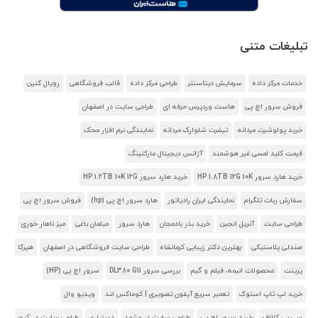
تبلیغات متنی
خدمات مرکز داده
سرمایش دیتاسنتر
طراحی مرکز داده
قالب فروشگاهی
رویال کنین
فروش سرور اچ پی
هاست وردپرس حرفه ای
طراحی سایت در اصفهان
خرید پولوشرت مردانه
تیشرت شلوارک مردانه
نمایندگی نرم افزار محک
قیمت کلید لمسی غیر هوشمند
آژانس دیجیتال مارکتینگ
خرید هارد سرور HP 1.8TB 12G 10K
خرید هارد سرور HP 1.2TB 10K 12G
سفارش ربات تلگرام
نمایندگی ایران رادیاتور
هارد سرور اچ پی (hp)
فروش سرور اچ پی
طراحی سایت
آنریل انجین
خرید بذر بادمجان
هارد سرور
مبلمان باغی
میز ناهار خوری
صندلی پلاستیکی
بهترین دکتر زیبایی کرمانشاه
طراحی سایت فروشگاهی در اصفهان
هیرکا
پرینت
محصولات انیمه، فیلم و گیم
بررسی سرور DL380 G11
سرور اچ پی (HP)
خرید لپ تاپ استوک
تعمیر سریع آیفون تصویری | کوماکس لند
ویدیو وال
سی پی کالاف
خرید سرور اچ پی
طراحی سایت در مشهد
دستیاری
طراحی سایت در کرج