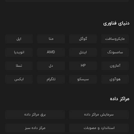
دنیای فناوری
مایکروسافت
گوگل
متا
اپل
سامسونگ
اینتل
AMD
انویدیا
آمازون
HP
دل
تسلا
هوآوی
سیسکو
تلگرام
ایکس
مراکز داده
سرمایش مراکز داده
برق مراکز داده
استاندارد و مصوبات
مرکز داده سبز