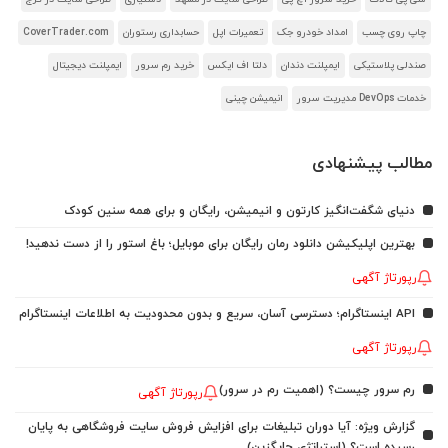
چاپ روی چسب
امداد خودرو جک
تعمیرات اپل
حسابداری رستوران
CoverTrader.com
صندلی پلاستیکی
ایمپلنت دندان
دلتا اف ایکس
خرید رم سرور
ایمپلنت دیجیتال
خدمات DevOps مدیریت سرور
انیمیشن چینی
مطالب پیشنهادی
دنیای شگفت‌انگیز کارتون و انیمیشن، رایگان و برای همه سنین کودک
بهترین اپلیکیشن دانلود رمان رایگان برای موبایل؛ باغ استور را از دست ندهید!
رپورتاژ آگهی
API اینستاگرام؛ دسترسی آسان، سریع و بدون محدودیت به اطلاعات اینستاگرام
رپورتاژ آگهی
رم سرور چیست؟ (اهمیت رم در سرور)
رپورتاژ آگهی
گزارش ویژه: آیا دوران تبلیغات برای افزایش فروش سایت فروشگاهی به پایان
رسیده است؟ (استراتژی جایگزین)