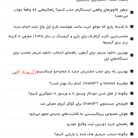
چطور فالوورهای واقعی اینستاگرام جذب کنیم؟ راهکارهایی که واقعاً جواب
می‌دهند!
5 اشتباه رایج که موقع خرید ساعت هوشمند طرح اپل واچ نباید انجام بدید!
مناسب‌ترین کارت گرافیک برای بازی و گیمینگ در سال ۲۰۲۵ | معرفی ۱۰ گزینه
برتر برای گیمرها
بهترین دانلود منیجر برای آیفون: راهنمای انتخاب دانلود منیجر مناسب برای
دستگاه‌های اپل
بهترین راه برای جذب مشتریان جدید با شماره‌جو اینباکسینو
رپورتاژ آگهی
مقایسه Gemini و ChatGPT: کدام یک بهتر است؟
چگونه از قفل شدن خودکار ویندوز 11 یا ویندوز 10 جلوگیری کنیم؟
افزونه‌ی جستجوی ChatGPT برای گوگل کروم معرفی شد
هوش مصنوعی پرپلکیسیتی به قابلیت‌های جدیدی مجهز می‌شود
راهنمای خرید دوربین ثبت وقایع خودرو
چگونه حساب جیمیل هک شده را بازیابی کنیم؟