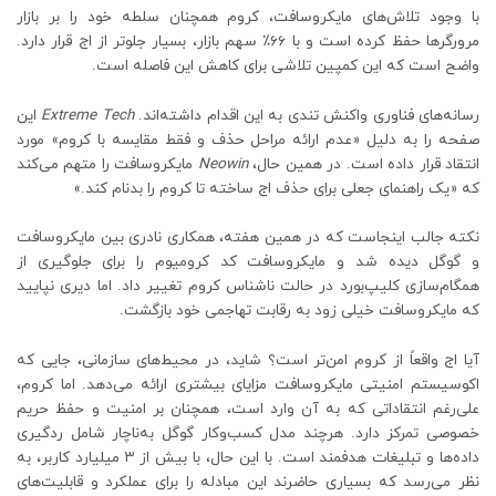
با وجود تلاش‌های مایکروسافت، کروم همچنان سلطه خود را بر بازار
مرورگرها حفظ کرده است و با ۶۶٪ سهم بازار، بسیار جلوتر از اج قرار دارد.
واضح است که این کمپین تلاشی برای کاهش این فاصله است.
رسانه‌های فناوری واکنش تندی به این اقدام داشته‌اند.
Extreme Tech
این
صفحه را به دلیل «عدم ارائه مراحل حذف و فقط مقایسه با کروم» مورد
انتقاد قرار داده است. در همین حال،
Neowin
مایکروسافت را متهم می‌کند
که «یک راهنمای جعلی برای حذف اج ساخته تا کروم را بدنام کند.»
نکته جالب اینجاست که در همین هفته، همکاری نادری بین مایکروسافت
و گوگل دیده شد و مایکروسافت کد کرومیوم را برای جلوگیری از
همگام‌سازی کلیپ‌بورد در حالت ناشناس کروم تغییر داد. اما دیری نپایید
که مایکروسافت خیلی زود به رقابت تهاجمی خود بازگشت.
آیا اج واقعاً از کروم امن‌تر است؟ شاید، در محیط‌های سازمانی، جایی که
اکوسیستم امنیتی مایکروسافت مزایای بیشتری ارائه می‌دهد. اما کروم،
علی‌رغم انتقاداتی که به آن وارد است، همچنان بر امنیت و حفظ حریم
خصوصی تمرکز دارد. هرچند مدل کسب‌وکار گوگل به‌ناچار شامل ردگیری
داده‌ها و تبلیغات هدفمند است. با این حال، با بیش از ۳ میلیارد کاربر، به
نظر می‌رسد که بسیاری حاضرند این مبادله را برای عملکرد و قابلیت‌های