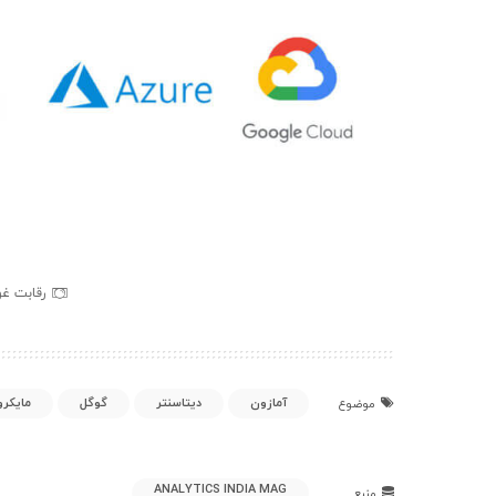
رقابت غو
آمازون
دیتاسنتر
گوگل
مایکر
موضوع
ANALYTICS INDIA MAG
منبع