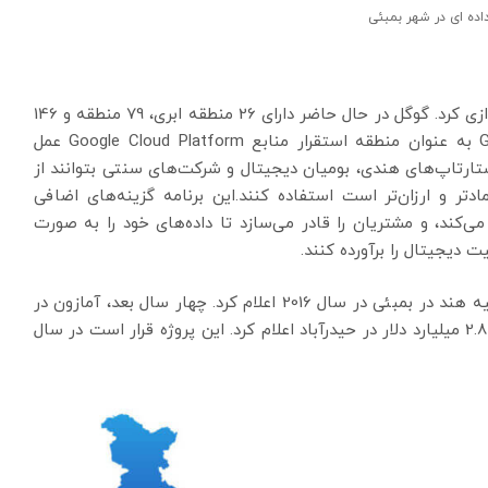
اده ای در شهر بمبئی
امسال دومین منطقه ابری خود را در دهلی نو راه اندازی کرد. گوگل در حال حاضر دارای 26 منطقه ابری، 79 منطقه و 146
نقطه حضور در سراسر جهان است. مناطق ابری Google به عنوان منطقه استقرار منابع Google Cloud Platform عمل
تارتاپ‌های هندی، بومیان دیجیتال و شرکت‌های سنتی بتوانند از
ه سریعتر، قابل اعتمادتر و ارزان‌تر است استفاده کنند.این برنامه گزینه‌های اضافی
می‌کند، و مشتریان را قادر می‌سازد تا داده‌های خود را به صورت
ت دیجیتال را برآورده کنند.
اولین مرکز داده خود را در منطقه آسیا و اقیانوسیه هند در بمبئی در سال 2016 اعلام کرد. چهار سال بعد، آمازون در
سال 2020، دومین منطقه ابری AWS را با سرمایه گذاری 2.8 میلیارد دلار در حیدرآباد اعلام کرد. این پروژه قرار است در سال