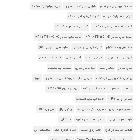
هاست وردپرس حرفه ای
طراحی سایت در اصفهان
خرید پولوشرت مردانه
تیشرت شلوارک مردانه
نمایندگی نرم افزار محک
قیمت کلید لمسی غیر هوشمند
آژانس دیجیتال مارکتینگ
خرید هارد سرور HP 1.8TB 12G 10K
خرید هارد سرور HP 1.2TB 10K 12G
سفارش ربات تلگرام
نمایندگی ایران رادیاتور
هارد سرور اچ پی (hp)
فروش سرور اچ پی
طراحی سایت
آنریل انجین
خرید بذر بادمجان
هارد سرور
مبلمان باغی
میز ناهار خوری
صندلی پلاستیکی
بهترین دکتر زیبایی کرمانشاه
طراحی سایت فروشگاهی در اصفهان
هیرکا
پرینت
محصولات انیمه، فیلم و گیم
بررسی سرور DL380 G11
سرور اچ پی (HP)
خرید لپ تاپ استوک
تعمیر سریع آیفون تصویری | کوماکس لند
ویدیو وال
سی پی کالاف
خرید سرور اچ پی
طراحی سایت در مشهد
دستیاری
طراحی سایت در کرج
چاپ روی چسب
امداد خودرو جک
تعمیرات اپل