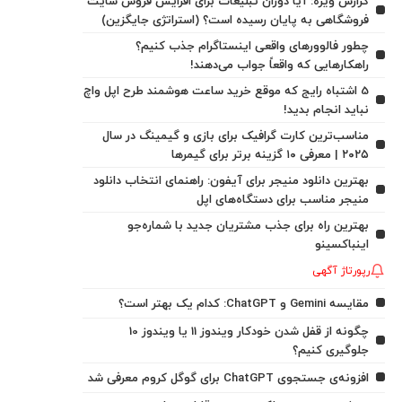
گزارش ویژه: آیا دوران تبلیغات برای افزایش فروش سایت
فروشگاهی به پایان رسیده است؟ (استراتژی جایگزین)
چطور فالوورهای واقعی اینستاگرام جذب کنیم؟
راهکارهایی که واقعاً جواب می‌دهند!
5 اشتباه رایج که موقع خرید ساعت هوشمند طرح اپل واچ
نباید انجام بدید!
مناسب‌ترین کارت گرافیک برای بازی و گیمینگ در سال
۲۰۲۵ | معرفی ۱۰ گزینه برتر برای گیمرها
بهترین دانلود منیجر برای آیفون: راهنمای انتخاب دانلود
منیجر مناسب برای دستگاه‌های اپل
بهترین راه برای جذب مشتریان جدید با شماره‌جو
اینباکسینو
رپورتاژ آگهی
مقایسه Gemini و ChatGPT: کدام یک بهتر است؟
چگونه از قفل شدن خودکار ویندوز 11 یا ویندوز 10
جلوگیری کنیم؟
افزونه‌ی جستجوی ChatGPT برای گوگل کروم معرفی شد