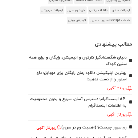
حسابداری رستوران
CoverTrader.com
صندلی پلاستیکی
ایمپلنت دندان
دلتا اف ایکس
خرید رم سرور
ایمپلنت دیجیتال
خدمات DevOps مدیریت سرور
انیمیشن چینی
مطالب پیشنهادی
دنیای شگفت‌انگیز کارتون و انیمیشن، رایگان و برای همه
سنین کودک
بهترین اپلیکیشن دانلود رمان رایگان برای موبایل؛ باغ
استور را از دست ندهید!
رپورتاژ آگهی
API اینستاگرام؛ دسترسی آسان، سریع و بدون محدودیت
به اطلاعات اینستاگرام
رپورتاژ آگهی
رم سرور چیست؟ (اهمیت رم در سرور)
رپورتاژ آگهی