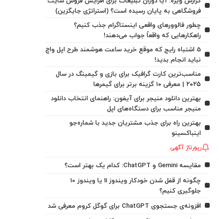
گزارش ویژه: آیا دوران تبلیغات برای افزایش فروش سایت
فروشگاهی به پایان رسیده است؟ (استراتژی جایگزین)
چطور فالوورهای واقعی اینستاگرام جذب کنیم؟
راهکارهایی که واقعاً جواب می‌دهند!
5 اشتباه رایج که موقع خرید ساعت هوشمند طرح اپل واچ
نباید انجام بدید!
مناسب‌ترین کارت گرافیک برای بازی و گیمینگ در سال
۲۰۲۵ | معرفی ۱۰ گزینه برتر برای گیمرها
بهترین دانلود منیجر برای آیفون: راهنمای انتخاب دانلود
منیجر مناسب برای دستگاه‌های اپل
بهترین راه برای جذب مشتریان جدید با شماره‌جو
اینباکسینو
رپورتاژ آگهی
مقایسه Gemini و ChatGPT: کدام یک بهتر است؟
چگونه از قفل شدن خودکار ویندوز 11 یا ویندوز 10
جلوگیری کنیم؟
افزونه‌ی جستجوی ChatGPT برای گوگل کروم معرفی شد