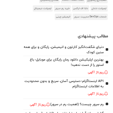
حسابداری رستوران
CoverTrader.com
صندلی پلاستیکی
ایمپلنت دندان
دلتا اف ایکس
خرید رم سرور
ایمپلنت دیجیتال
خدمات DevOps مدیریت سرور
انیمیشن چینی
مطالب پیشنهادی
دنیای شگفت‌انگیز کارتون و انیمیشن، رایگان و برای همه
سنین کودک
بهترین اپلیکیشن دانلود رمان رایگان برای موبایل؛ باغ
استور را از دست ندهید!
رپورتاژ آگهی
API اینستاگرام؛ دسترسی آسان، سریع و بدون محدودیت
به اطلاعات اینستاگرام
رپورتاژ آگهی
رم سرور چیست؟ (اهمیت رم در سرور)
رپورتاژ آگهی