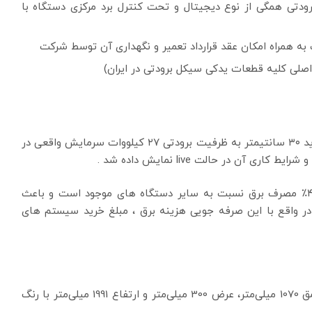
رودتی همگی از نوع دیجیتال و تحت کنترل برد مرکزی دستگاه با
ه همراه امکان عقد قرارداد تعمیر و نگهداری آن توسط شرکت
صلی کلیه قطعات یدکی سیکل برودتی در ایران)
محصول جدید مطبوع عمران اینرو گازی D.X. تکنولوژی جدید ۳۰ سانتیمتر به ظرفیت برودتی ۲۷ کیلووات سرمایش واقعی در
این دستگاه با قیمت رقابتی ، ابعاد کوچک و کاهش ۴۰٪ مصرف برق نسبت به سایر دستگاه های موجود است و باعث
 کل مراکز داده از ۱۰٪ الی ۲۰٪ گردد. در واقع با این صرفه جویی هزینه برق ، مبلغ خرید سیستم های
یونیت داخلی؛ عرض 30 سانتی متر از نوع روبروزن عمق 1070 میلی‌متر، عرض 300 میلی‌متر و ارتفاع 1991 میلی‌متر با رنگ