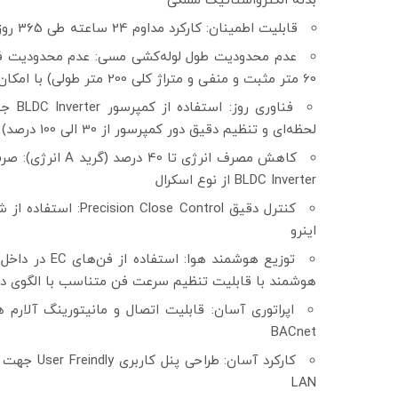
بدنه الکترواستاتیک مشکی
قابلیت اطمینان: کارکرد مداوم 24 ساعته طی 365 روز سال (دمای خشک هوای خارج از -20 تا +55 درجه سانتی‌گراد)
عدم محدودیت طول لوله‌کشی مسی: عدم محدودیت فو
60 متر مثبت و منفی و متراژ کلی 200 متر طولی) با امکان افزایش طول لوله کشی تا 600 متر طول
فناور
لحظه‌ای و تنظیم دقیق دور کمپرسور از 30 الی 100 درصد)
BLDC Inverter از نوع اسکرال
اینرو
هوشمند با قابلیت تنظیم سرعت فن متناسب با الگوی دینا
BACnet
LAN