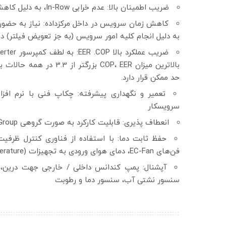
ضریب اطمینان بالا: عدم خرابی In-Row، به دلیل کاهش قطعات در یونیت داخلی
به دلیل انجام کلیه امور سرویس (به جز تعویض فیلتر) 
بالاترین میزان COP، EER 
حد ممکن قرار دارد.
تعمیر و نگهداری پیشرفته: چکاپ فنی با نرم اف
سرویسکار
انعطاف پذیری: قابلیت کارکرد به صورت گروهی Group یا Local
فن‌های EC-Fan، دمای هوای ورودی به تجهیزات IT (Inlet air temperature) همواره ثابت است.
سنسور نشتی آب، سنسور دما و رطوبت