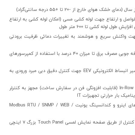
اصل و ارتفاع جهت لوله کشی مسی (امکان لوله کشی به ارتفاع
ی روز: استفاده از کمپرسور BLDC Inverter جهت واکنش سریع و هوشمند به تغییرات دمائی ظرفیت برودتی
کاهش مصرف انرژی تا 40 درصد (گرید A انرژی): صرفه جویی مصرف برق تا میزان 40 درصد با استفاده از کمپرسورهای
کنترل دقیق Precision Close Control: استفاده از شیر انبساط الکترونیکی EEV جهت کنترل دقیق دبی مبرد ورودی به
توزیع هوشمند هوا: استفاده از فن‌های EC در داخل In-Row (قابلیت افزونگی فن در سفارش ساخت) مجهز به کنترلر
میک بار حرارتی تجهیزات IT
اپراتوری آسان: قابلیت اتصال و مانیتورینگ آلارم های اینرو و کندانسینگ یونیت Modbus RTU / SNMP / WEB /
کارکرد آسان: طراحی پنل کاربری User Freindly جهت کنترل از طریق صفحه نمایش لمسی Touch Panel بزرگ 7 اینچی