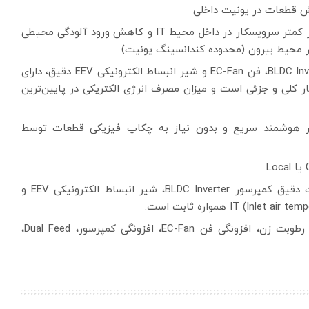
کاهش زمان سرویس در داخل مرکزداده: نیاز به حضور کمتر سرویسکار در داخل محیط IT و کاهش ورود آلودگی محیطی
در محیط بیرون (محدوده کندانسینگ یونیت)
ضریب عملکرد بالا EER .COP: به لطف کمپرسور BLDC Inverter، فن EC-Fan و شیر انبساط الکترونیکی EEV دقیق، دارای
بزرگتر از 3.3 در همه حالات بار کلی و جزئی است و میزان مصرف انرژی الکتریکی در پایین‌ترین
زار هوشمند سریع و بدون نیاز به چکاپ فیزیکی قطعات توسط
حفظ ثابت دما: با استفاده از فناوری کنترل ظرفیت دقیق کمپرسور BLDC Inverter، شیر انبساط الکترونیکی EEV و
آپشنال: پمپ کندانس داخلی / خارجی جهت درین، رطوبت زن، افزونگی فن EC-Fan، افزونگی کمپرسور، Dual Feed،