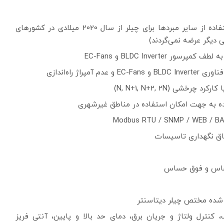
استفاده از مبرد R410a دوست‌دار محیط زیست (استفاده از سایر مبردها برای چیلر از سال 2020 میلادی در کشورهای
 دیگر عرضه نمی‌گردند)
BLDC Inver و EC-Fans
ی (N, N+1, N+2, 2N)
ده به جهت امکان استفاده در مناطق غیرشهری
تاق نگهداری تاسیسات
 کنترل ولتاژ و جریان برق، دمای حد بالا و پایین، آنتی فریز