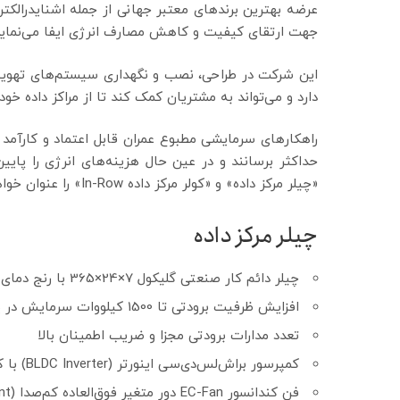
عرضه بهترین برندهای معتبر جهانی از جمله اشنایدرالک
جهت ارتقای کیفیت و کاهش مصارف انرژی ایفا می‌نماید
این شرکت در طراحی، نصب و نگهداری سیستم‌های تهویه
دارد و می‌تواند به مشتریان کمک کند تا از مراکز داده خود 
راهکارهای سرمایشی مطبوع عمران قابل اعتماد و کارآمد هس
حداکثر برسانند و در عین حال هزینه‌های انرژی را پا
«چیلر مرکز داده» و «کولر مرکز داده In-Row» را عنوان خواهیم کرد.
چیلر مرکز داده
چیلر دائم کار صنعتی گلیکول 7×24×365 با رنج دمای ثابت آب سرد خروجی 5 الی 15 درجه سانتیگراد
افزایش ظرفیت برودتی تا 1500 کیلووات سرمایش در یک زون مرکزی
تعدد مدارات برودتی مجزا و ضریب اطمینان بالا
کمپرسور براش‌لس‌دی‌سی اینورتر (BLDC Inverter) با کنترل ظرفیت خطی پیوسته 10 الی 100 درصد
فن کندانسور EC-Fan دور متغیر فوق‌العاده کم‌صدا (Super Silent)