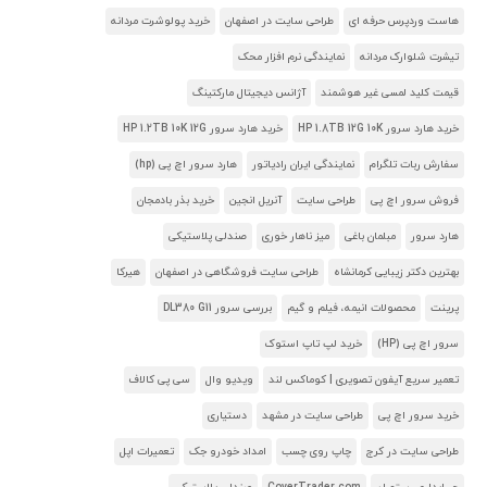
هاست وردپرس حرفه ای
طراحی سایت در اصفهان
خرید پولوشرت مردانه
تیشرت شلوارک مردانه
نمایندگی نرم افزار محک
قیمت کلید لمسی غیر هوشمند
آژانس دیجیتال مارکتینگ
خرید هارد سرور HP 1.8TB 12G 10K
خرید هارد سرور HP 1.2TB 10K 12G
سفارش ربات تلگرام
نمایندگی ایران رادیاتور
هارد سرور اچ پی (hp)
فروش سرور اچ پی
طراحی سایت
آنریل انجین
خرید بذر بادمجان
هارد سرور
مبلمان باغی
میز ناهار خوری
صندلی پلاستیکی
بهترین دکتر زیبایی کرمانشاه
طراحی سایت فروشگاهی در اصفهان
هیرکا
پرینت
محصولات انیمه، فیلم و گیم
بررسی سرور DL380 G11
سرور اچ پی (HP)
خرید لپ تاپ استوک
تعمیر سریع آیفون تصویری | کوماکس لند
ویدیو وال
سی پی کالاف
خرید سرور اچ پی
طراحی سایت در مشهد
دستیاری
طراحی سایت در کرج
چاپ روی چسب
امداد خودرو جک
تعمیرات اپل