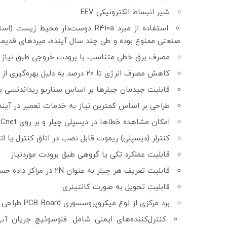
شیر انبساط الکترونیکی EEV
صنعتی ممنوع بوده و طی چند سال آینده، مبردهای قدیمی
مصرف برق خطی متناسب با برودت خروجی طبق نیاز به لطف کمپرسور ter
کاهش مصرف انرژی تا 20 درصد به دلیل بهره‌گیری از فناوری BLDC Inverter و EC-Fans و عدم آمپراژ راه‌اندازی
قابلیت چیدمان چیلرها بر اساس سناریو ریداندنسی یا کارکرد چرخش
طراحی بر اساس کمترین نیاز به خدمات تعمیر در آین
امکان مشاهده خطاها در دیسپلی چیلر و بر روی Modbus RTU / SNMP / WEB / BACnet
کنترلر (دیسپلی) ریموت قابل نصب در اتاق کنترل یا ا
قابلیت عملکرد تکی یا گروهی طبق برودت موردنیاز
قابلیت تعریف هر چیلر به عنوان 2N در مراکز داده حساس و فوق حساس
قابلیت تحویل به صورت کانتینری
برد مرکزی از نوع میکروپروسسوری PCB-Board طراحی شده مختص چیلر دیتاسنتر
کنترل‌کننده‌های ایمنی شامل: فلوسوئیچ جریان آب،