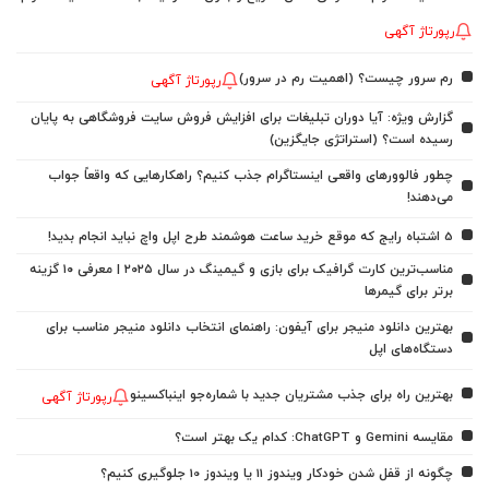
رپورتاژ آگهی
رم سرور چیست؟ (اهمیت رم در سرور)
رپورتاژ آگهی
گزارش ویژه: آیا دوران تبلیغات برای افزایش فروش سایت فروشگاهی به پایان
رسیده است؟ (استراتژی جایگزین)
چطور فالوورهای واقعی اینستاگرام جذب کنیم؟ راهکارهایی که واقعاً جواب
می‌دهند!
5 اشتباه رایج که موقع خرید ساعت هوشمند طرح اپل واچ نباید انجام بدید!
مناسب‌ترین کارت گرافیک برای بازی و گیمینگ در سال ۲۰۲۵ | معرفی ۱۰ گزینه
برتر برای گیمرها
بهترین دانلود منیجر برای آیفون: راهنمای انتخاب دانلود منیجر مناسب برای
دستگاه‌های اپل
بهترین راه برای جذب مشتریان جدید با شماره‌جو اینباکسینو
رپورتاژ آگهی
مقایسه Gemini و ChatGPT: کدام یک بهتر است؟
چگونه از قفل شدن خودکار ویندوز 11 یا ویندوز 10 جلوگیری کنیم؟