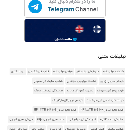
تبلیغات متنی
خدمات مرکز داده
سرمایش دیتاسنتر
طراحی مرکز داده
قالب فروشگاهی
رویال کنین
فروش سرور اچ پی
هاست وردپرس حرفه ای
طراحی سایت در اصفهان
خرید پولوشرت مردانه
تیشرت شلوارک مردانه
نمایندگی نرم افزار محک
قیمت کلید لمسی غیر هوشمند
آژانس دیجیتال مارکتینگ
خرید هارد سرور HP 1.8TB 12G 10K
خرید هارد سرور HP 1.2TB 10K 12G
سفارش ربات تلگرام
نمایندگی ایران رادیاتور
هارد سرور اچ پی (hp)
فروش سرور اچ پی
طراحی سایت
آنریل انجین
خرید بذر بادمجان
هارد سرور
مبلمان باغی
میز ناهار خوری