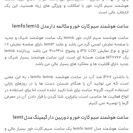
هوشمند سیم کارت خور با امکانات و ویژگی های زیاد هستید, این یک
انتخاب عالی است.
ساعت هوشمند سیم کارت خور و مکالمه دار مدل lemfo lem15
ساعت هوشمند سیم کارت خور lem15 یک ساعت هوشمند شیک و جدید
با صفحه نمایش لمسی گرد می باشد و مانند lem13 دارای صفحه نمایش 1.6
اینچ و نوع نمایش IPS LCD و وضوح 400*400 می باشد. پردازنده lem15
یک MT6762 هشت هسته ای است. این ساعت هوشمند بسیار شیک و
جدید دارای قابلیت ها و عملکرد های بسیار عالی می باشد.
با داشتن IP67 ضد آب در ساعت هوشمند lemfo lem15 ، به این معنی
است که می توانید آن را هنگام شستن دست ها یا در روزهای بارانی
استفاده کنید، اگرچه ساعت برای شنا تایید نشده است اما برای استفاده در
انواع فعالیت ها مناسب است، بنابراین، شنا کردن یا قرار دادن آن در معرض
گرما را توصیه نمی کنیم.
ساعت هوشمند سیم کارت خور و دوربین دار گیمینگ مدل lemt
ساعت هوشمند مدل lemfo lemt یک ساعت سیم کارت خور بسیار عالی و