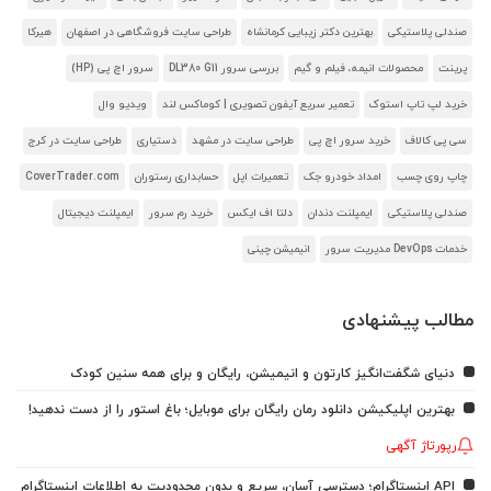
صندلی پلاستیکی
بهترین دکتر زیبایی کرمانشاه
طراحی سایت فروشگاهی در اصفهان
هیرکا
پرینت
محصولات انیمه، فیلم و گیم
بررسی سرور DL380 G11
سرور اچ پی (HP)
خرید لپ تاپ استوک
تعمیر سریع آیفون تصویری | کوماکس لند
ویدیو وال
سی پی کالاف
خرید سرور اچ پی
طراحی سایت در مشهد
دستیاری
طراحی سایت در کرج
چاپ روی چسب
امداد خودرو جک
تعمیرات اپل
حسابداری رستوران
CoverTrader.com
صندلی پلاستیکی
ایمپلنت دندان
دلتا اف ایکس
خرید رم سرور
ایمپلنت دیجیتال
خدمات DevOps مدیریت سرور
انیمیشن چینی
مطالب پیشنهادی
دنیای شگفت‌انگیز کارتون و انیمیشن، رایگان و برای همه سنین کودک
بهترین اپلیکیشن دانلود رمان رایگان برای موبایل؛ باغ استور را از دست ندهید!
رپورتاژ آگهی
API اینستاگرام؛ دسترسی آسان، سریع و بدون محدودیت به اطلاعات اینستاگرام