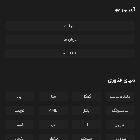
آی تی جو
تبلیغات
درباره ما
ارتباط با ما
دنیای فناوری
مایکروسافت
گوگل
متا
اپل
سامسونگ
اینتل
AMD
انویدیا
آمازون
HP
دل
تسلا
هوآوی
سیسکو
تلگرام
ایکس