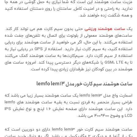
مزیت ساعت هوشمند این است که شما نیازی به حمل گوشی در همه جا
ندارید. به راحتی و در امنیت کامل, ساعتتان را روی دستتان استفاده کنید
و همه شگفت زده خواهند شد.
یک
ساعت هوشمند ورزشی
حتی بدون سیم کارت هم می تواند کار کند.
ساعت‌های هوشمند معمولی از بلوتوث برای اتصال به تلفن‌های جفت شده
استفاده می‌کنند. با این حال، اگر می خواهید از ساعت هوشمند برای ردیابی
استفاده کنید، به سیم کارت نیاز دارید. استفاده از GPS در ردیابی نیاز به
استفاده از سیم کارت دارد. سیم‌کارت‌ها به ساعت هوشمند کمک می‌کنند
تا به GSM، LTE یا شبکه‌های دیگر دسترسی پیدا کند. امروزه ساعت های
هوشمند در بین کودکان نیز طرفداران زیادی پیدا کرده است.
ساعت هوشمند سیم کارت خور مدل lemfo lem13
اسمارت واچ مدل lemfo lem13 یک ساعت هوشمند بسیار زیبا می باشد که
طراحی بسیار منحصر به فردی نسبت به بقیه ساعت هوشمند های lemfo
دارد. این ساعت هوشمند دارای صفحه نمایش 1.6 اینچ و نوع نمایش IPS
LCD و وضوح 400*400 می باشد.
ساعت هوشمند سیم کارت خور lemfo lem13 دارای دو دوربین است که
یکی از آنها 8 و دیگری 2 مگاپیکسل می باشد. اگر به دنبال خرید ساعت