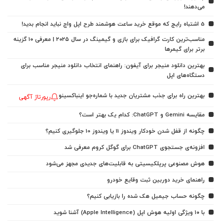
می‌دهند!
5 اشتباه رایج که موقع خرید ساعت هوشمند طرح اپل واچ نباید انجام بدید!
مناسب‌ترین کارت گرافیک برای بازی و گیمینگ در سال ۲۰۲۵ | معرفی ۱۰ گزینه
برتر برای گیمرها
بهترین دانلود منیجر برای آیفون: راهنمای انتخاب دانلود منیجر مناسب برای
دستگاه‌های اپل
بهترین راه برای جذب مشتریان جدید با شماره‌جو اینباکسینو
رپورتاژ آگهی
مقایسه Gemini و ChatGPT: کدام یک بهتر است؟
چگونه از قفل شدن خودکار ویندوز 11 یا ویندوز 10 جلوگیری کنیم؟
افزونه‌ی جستجوی ChatGPT برای گوگل کروم معرفی شد
هوش مصنوعی پرپلکیسیتی به قابلیت‌های جدیدی مجهز می‌شود
راهنمای خرید دوربین ثبت وقایع خودرو
چگونه حساب جیمیل هک شده را بازیابی کنیم؟
با ۱۰ ویژگی اولیه هوش اپل (Apple Intelligence) آشنا شوید