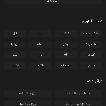
ارتباط با ما
دنیای فناوری
مایکروسافت
گوگل
متا
اپل
سامسونگ
اینتل
AMD
انویدیا
آمازون
HP
دل
تسلا
هوآوی
سیسکو
تلگرام
ایکس
مراکز داده
سرمایش مراکز داده
برق مراکز داده
استاندارد و مصوبات
مرکز داده سبز