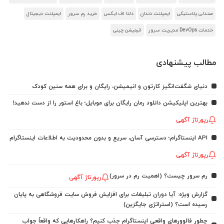
صندلی پلاستیکی
ایمپلنت دندان
دلتا اف ایکس
خرید رم سرور
ایمپلنت دیجیتال
خدمات DevOps مدیریت سرور
انیمیشن چینی
مطالب پیشنهادی
دنیای شگفت‌انگیز کارتون و انیمیشن، رایگان و برای همه سنین کودک
بهترین اپلیکیشن دانلود رمان رایگان برای موبایل؛ باغ استور را از دست ندهید!
رپورتاژ آگهی
API اینستاگرام؛ دسترسی آسان، سریع و بدون محدودیت به اطلاعات اینستاگرام
رپورتاژ آگهی
رم سرور چیست؟ (اهمیت رم در سرور)
رپورتاژ آگهی
گزارش ویژه: آیا دوران تبلیغات برای افزایش فروش سایت فروشگاهی به پایان
رسیده است؟ (استراتژی جایگزین)
چطور فالوورهای واقعی اینستاگرام جذب کنیم؟ راهکارهایی که واقعاً جواب