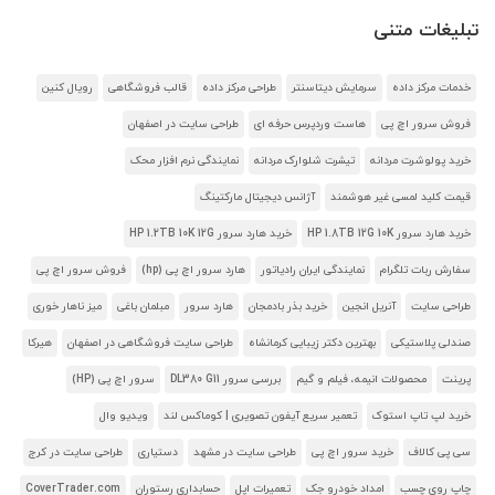
تبلیغات متنی
خدمات مرکز داده
سرمایش دیتاسنتر
طراحی مرکز داده
قالب فروشگاهی
رویال کنین
فروش سرور اچ پی
هاست وردپرس حرفه ای
طراحی سایت در اصفهان
خرید پولوشرت مردانه
تیشرت شلوارک مردانه
نمایندگی نرم افزار محک
قیمت کلید لمسی غیر هوشمند
آژانس دیجیتال مارکتینگ
خرید هارد سرور HP 1.8TB 12G 10K
خرید هارد سرور HP 1.2TB 10K 12G
سفارش ربات تلگرام
نمایندگی ایران رادیاتور
هارد سرور اچ پی (hp)
فروش سرور اچ پی
طراحی سایت
آنریل انجین
خرید بذر بادمجان
هارد سرور
مبلمان باغی
میز ناهار خوری
صندلی پلاستیکی
بهترین دکتر زیبایی کرمانشاه
طراحی سایت فروشگاهی در اصفهان
هیرکا
پرینت
محصولات انیمه، فیلم و گیم
بررسی سرور DL380 G11
سرور اچ پی (HP)
خرید لپ تاپ استوک
تعمیر سریع آیفون تصویری | کوماکس لند
ویدیو وال
سی پی کالاف
خرید سرور اچ پی
طراحی سایت در مشهد
دستیاری
طراحی سایت در کرج
چاپ روی چسب
امداد خودرو جک
تعمیرات اپل
حسابداری رستوران
CoverTrader.com