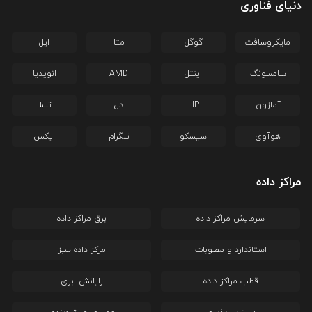
دنیای فناوری
مایکروسافت
گوگل
متا
اپل
سامسونگ
اینتل
AMD
انویدیا
آمازون
HP
دل
تسلا
هوآوی
سیسکو
تلگرام
ایکس
مراکز داده
سرمایش مراکز داده
برق مراکز داده
استاندارد و مصوبات
مرکز داده سبز
قطب مراکز داده
رایانش ابری