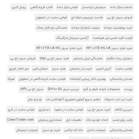
خدمات مرکز داده
سرمایش دیتاسنتر
طراحی مرکز داده
قالب فروشگاهی
رویال کنین
فروش سرور اچ پی
هاست وردپرس حرفه ای
طراحی سایت در اصفهان
خرید پولوشرت مردانه
تیشرت شلوارک مردانه
نمایندگی نرم افزار محک
قیمت کلید لمسی غیر هوشمند
آژانس دیجیتال مارکتینگ
خرید هارد سرور HP 1.8TB 12G 10K
خرید هارد سرور HP 1.2TB 10K 12G
سفارش ربات تلگرام
نمایندگی ایران رادیاتور
هارد سرور اچ پی (hp)
فروش سرور اچ پی
طراحی سایت
آنریل انجین
خرید بذر بادمجان
هارد سرور
مبلمان باغی
میز ناهار خوری
صندلی پلاستیکی
بهترین دکتر زیبایی کرمانشاه
طراحی سایت فروشگاهی در اصفهان
هیرکا
پرینت
محصولات انیمه، فیلم و گیم
بررسی سرور DL380 G11
سرور اچ پی (HP)
خرید لپ تاپ استوک
تعمیر سریع آیفون تصویری | کوماکس لند
ویدیو وال
سی پی کالاف
خرید سرور اچ پی
طراحی سایت در مشهد
دستیاری
طراحی سایت در کرج
چاپ روی چسب
امداد خودرو جک
تعمیرات اپل
حسابداری رستوران
CoverTrader.com
صندلی پلاستیکی
ایمپلنت دندان
دلتا اف ایکس
خرید رم سرور
ایمپلنت دیجیتال