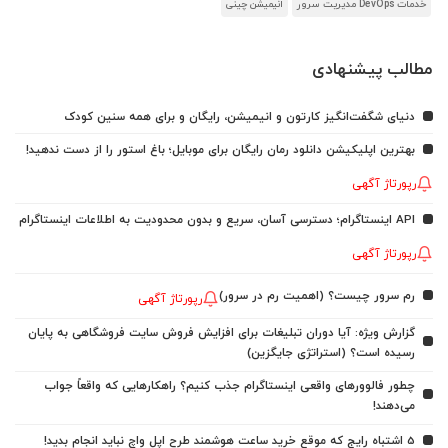
خدمات DevOps مدیریت سرور
انیمیشن چینی
مطالب پیشنهادی
دنیای شگفت‌انگیز کارتون و انیمیشن، رایگان و برای همه سنین کودک
بهترین اپلیکیشن دانلود رمان رایگان برای موبایل؛ باغ استور را از دست ندهید!
رپورتاژ آگهی
API اینستاگرام؛ دسترسی آسان، سریع و بدون محدودیت به اطلاعات اینستاگرام
رپورتاژ آگهی
رم سرور چیست؟ (اهمیت رم در سرور)
رپورتاژ آگهی
گزارش ویژه: آیا دوران تبلیغات برای افزایش فروش سایت فروشگاهی به پایان
رسیده است؟ (استراتژی جایگزین)
چطور فالوورهای واقعی اینستاگرام جذب کنیم؟ راهکارهایی که واقعاً جواب
می‌دهند!
5 اشتباه رایج که موقع خرید ساعت هوشمند طرح اپل واچ نباید انجام بدید!