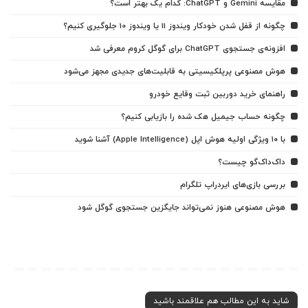
مقایسه Gemini و ChatGPT: کدام یک بهتر است؟
چگونه از قفل شدن خودکار ویندوز 11 یا ویندوز 10 جلوگیری کنیم؟
افزونه‌ی جستجوی ChatGPT برای گوگل کروم معرفی شد
هوش مصنوعی پرپلکیسیتی به قابلیت‌های جدیدی مجهز می‌شود
راهنمای خرید دوربین ثبت وقایع خودرو
چگونه حساب جیمیل هک شده را بازیابی کنیم؟
با ۱۰ ویژگی اولیه هوش اپل (Apple Intelligence) آشنا شوید
داک‌داک‌گو چیست؟
بررسی بازی‌های ایردراپ تلگرام
هوش مصنوعی هنوز نمی‌تواند جایگزین جستجوی گوگل شود
شاید به این مطالب هم علاقمند باشید