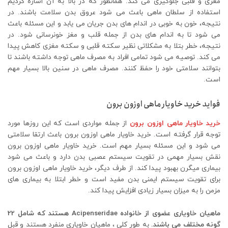
مغزی و قلبی جلوگیری می کند. همانطور که در بالا به آن اشاره کردیم
استفاده از سلطان ماهی باعث می شود عروق بدن سلامت باشند. در
نتیجه، خون به خوبی در اندام های بدن جریان می یابد و این مسئله باعث
می شود تا به اندام های بدن از جمله قلب و مغز خونرسانی شود. در
نتیجه، خطر بتلا به مشکلاتی نظیر سکته قلبی و سکته مغزی کاهش پیدا
می کند. توصیه می شود تمامی افراد به مصرف ماهی توجه داشته باشند تا
بتوانند سلامتی خود را حفظ کنند. مصرف ماهی در سنین بالا بسیار مهم
است.
فواید خرید خاویار ماهی اوزون برون
خرید خاویار ماهی اوزون برون
از جمله مواردی است که این روزها مورد
توجه قرار گرفته است. خرید خاویار ماهی اوزون برون باعث ارتقا سلامتی
می شود و این مسئله بسیار مهم است. خرید خاویار ماهی اوزون برون
نقش بسیار مهمی در تقویت سیستم عصبی بدن دارد و باعث می شود
بیماری میگرن بهبود پیدا کند. از طرف دیگر، خرید خاویار ماهی اوزون برون
برای تقویت سیستم ایمنی بدن مفید است و خطر ابتلا به بیماری های
مزمن را به میزان بسیار زیادی افزایش پیدا کند.
ماهیان خاویاری عضوی از خانواده Acipenseridae هستند که شامل 22
گونه مختلف می باشند.
به طور کلی ، ماهیان خاویاری منفرد هستند و قبل