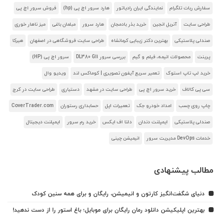
سفارش ربات تلگرام
نمایندگی ایران رادیاتور
هارد سرور اچ پی (hp)
فروش سرور اچ پی
طراحی سایت
آنریل انجین
خرید بذر بادمجان
هارد سرور
مبلمان باغی
میز ناهار خوری
صندلی پلاستیکی
بهترین دکتر زیبایی کرمانشاه
طراحی سایت فروشگاهی در اصفهان
هیرکا
پرینت
محصولات انیمه، فیلم و گیم
بررسی سرور DL380 G11
سرور اچ پی (HP)
خرید لپ تاپ استوک
تعمیر سریع آیفون تصویری | کوماکس لند
ویدیو وال
سی پی کالاف
خرید سرور اچ پی
طراحی سایت در مشهد
دستیاری
طراحی سایت در کرج
چاپ روی چسب
امداد خودرو جک
تعمیرات اپل
حسابداری رستوران
CoverTrader.com
صندلی پلاستیکی
ایمپلنت دندان
دلتا اف ایکس
خرید رم سرور
ایمپلنت دیجیتال
خدمات DevOps مدیریت سرور
انیمیشن چینی
مطالب پیشنهادی
دنیای شگفت‌انگیز کارتون و انیمیشن، رایگان و برای همه سنین کودک
بهترین اپلیکیشن دانلود رمان رایگان برای موبایل؛ باغ استور را از دست ندهید!