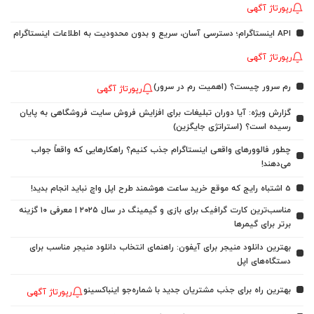
رپورتاژ آگهی
API اینستاگرام؛ دسترسی آسان، سریع و بدون محدودیت به اطلاعات اینستاگرام
رپورتاژ آگهی
رم سرور چیست؟ (اهمیت رم در سرور)
رپورتاژ آگهی
گزارش ویژه: آیا دوران تبلیغات برای افزایش فروش سایت فروشگاهی به پایان
رسیده است؟ (استراتژی جایگزین)
چطور فالوورهای واقعی اینستاگرام جذب کنیم؟ راهکارهایی که واقعاً جواب
می‌دهند!
5 اشتباه رایج که موقع خرید ساعت هوشمند طرح اپل واچ نباید انجام بدید!
مناسب‌ترین کارت گرافیک برای بازی و گیمینگ در سال ۲۰۲۵ | معرفی ۱۰ گزینه
برتر برای گیمرها
بهترین دانلود منیجر برای آیفون: راهنمای انتخاب دانلود منیجر مناسب برای
دستگاه‌های اپل
بهترین راه برای جذب مشتریان جدید با شماره‌جو اینباکسینو
رپورتاژ آگهی