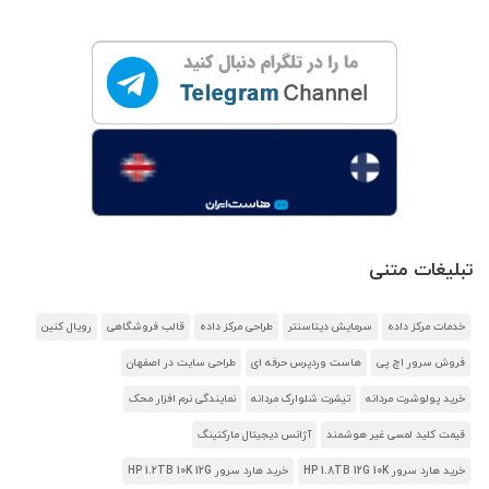
تبلیغات متنی
خدمات مرکز داده
سرمایش دیتاسنتر
طراحی مرکز داده
قالب فروشگاهی
رویال کنین
فروش سرور اچ پی
هاست وردپرس حرفه ای
طراحی سایت در اصفهان
خرید پولوشرت مردانه
تیشرت شلوارک مردانه
نمایندگی نرم افزار محک
قیمت کلید لمسی غیر هوشمند
آژانس دیجیتال مارکتینگ
خرید هارد سرور HP 1.8TB 12G 10K
خرید هارد سرور HP 1.2TB 10K 12G