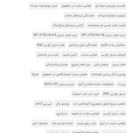
هاست وردپرس حرفه ای
طراحی سایت در اصفهان
خرید پولوشرت مردانه
تیشرت شلوارک مردانه
نمایندگی نرم افزار محک
قیمت کلید لمسی غیر هوشمند
آژانس دیجیتال مارکتینگ
خرید هارد سرور HP 1.8TB 12G 10K
خرید هارد سرور HP 1.2TB 10K 12G
سفارش ربات تلگرام
نمایندگی ایران رادیاتور
هارد سرور اچ پی (hp)
فروش سرور اچ پی
طراحی سایت
آنریل انجین
خرید بذر بادمجان
هارد سرور
مبلمان باغی
میز ناهار خوری
صندلی پلاستیکی
بهترین دکتر زیبایی کرمانشاه
طراحی سایت فروشگاهی در اصفهان
هیرکا
پرینت
محصولات انیمه، فیلم و گیم
بررسی سرور DL380 G11
سرور اچ پی (HP)
خرید لپ تاپ استوک
تعمیر سریع آیفون تصویری | کوماکس لند
ویدیو وال
سی پی کالاف
خرید سرور اچ پی
طراحی سایت در مشهد
دستیاری
طراحی سایت در کرج
چاپ روی چسب
امداد خودرو جک
تعمیرات اپل