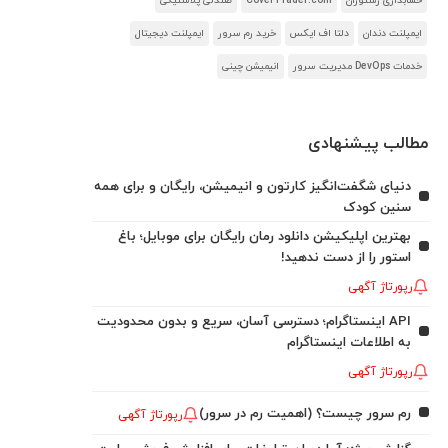
حسابداری رستوران
CoverTrader.com
صندلی پلاستیکی
ایمپلنت دندان
دلتا اف ایکس
خرید رم سرور
ایمپلنت دیجیتال
خدمات DevOps مدیریت سرور
انیمیشن چینی
مطالب پیشنهادی
دنیای شگفت‌انگیز کارتون و انیمیشن، رایگان و برای همه
سنین کودک
بهترین اپلیکیشن دانلود رمان رایگان برای موبایل؛ باغ
استور را از دست ندهید!
رپورتاژ آگهی
API اینستاگرام؛ دسترسی آسان، سریع و بدون محدودیت
به اطلاعات اینستاگرام
رپورتاژ آگهی
رم سرور چیست؟ (اهمیت رم در سرور)
رپورتاژ آگهی