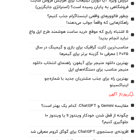
گزارش ویژه: آیا دوران تبلیغات برای افزایش فروش سایت
فروشگاهی به پایان رسیده است؟ (استراتژی جایگزین)
چطور فالوورهای واقعی اینستاگرام جذب کنیم؟
راهکارهایی که واقعاً جواب می‌دهند!
5 اشتباه رایج که موقع خرید ساعت هوشمند طرح اپل واچ
نباید انجام بدید!
مناسب‌ترین کارت گرافیک برای بازی و گیمینگ در سال
۲۰۲۵ | معرفی ۱۰ گزینه برتر برای گیمرها
بهترین دانلود منیجر برای آیفون: راهنمای انتخاب دانلود
منیجر مناسب برای دستگاه‌های اپل
بهترین راه برای جذب مشتریان جدید با شماره‌جو
اینباکسینو
رپورتاژ آگهی
مقایسه Gemini و ChatGPT: کدام یک بهتر است؟
چگونه از قفل شدن خودکار ویندوز 11 یا ویندوز 10
جلوگیری کنیم؟
افزونه‌ی جستجوی ChatGPT برای گوگل کروم معرفی شد