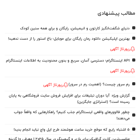
مطالب پیشنهادی
دنیای شگفت‌انگیز کارتون و انیمیشن، رایگان و برای همه سنین کودک
بهترین اپلیکیشن دانلود رمان رایگان برای موبایل؛ باغ استور را از دست ندهید!
رپورتاژ آگهی
API اینستاگرام؛ دسترسی آسان، سریع و بدون محدودیت به اطلاعات اینستاگرام
رپورتاژ آگهی
رم سرور چیست؟ (اهمیت رم در سرور)
رپورتاژ آگهی
گزارش ویژه: آیا دوران تبلیغات برای افزایش فروش سایت فروشگاهی به پایان
رسیده است؟ (استراتژی جایگزین)
چطور فالوورهای واقعی اینستاگرام جذب کنیم؟ راهکارهایی که واقعاً جواب
می‌دهند!
5 اشتباه رایج که موقع خرید ساعت هوشمند طرح اپل واچ نباید انجام بدید!
مناسب‌ترین کارت گرافیک برای بازی و گیمینگ در سال ۲۰۲۵ | معرفی ۱۰ گزینه