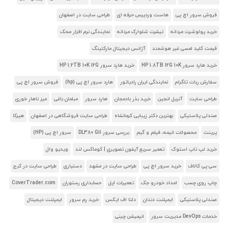
فروش سرور اچ پی
هاست وردپرس حرفه ای
طراحی سایت در اصفهان
خرید پولوشرت مردانه
تیشرت شلوارک مردانه
نمایندگی نرم افزار محک
قیمت کلید لمسی غیر هوشمند
آژانس دیجیتال مارکتینگ
خرید هارد سرور HP 1.8TB 12G 10K
خرید هارد سرور HP 1.2TB 10K 12G
سفارش ربات تلگرام
نمایندگی ایران رادیاتور
هارد سرور اچ پی (hp)
فروش سرور اچ پی
طراحی سایت
آنریل انجین
خرید بذر بادمجان
هارد سرور
مبلمان باغی
میز ناهار خوری
صندلی پلاستیکی
بهترین دکتر زیبایی کرمانشاه
طراحی سایت فروشگاهی در اصفهان
هیرکا
پرینت
محصولات انیمه، فیلم و گیم
بررسی سرور DL380 G11
سرور اچ پی (HP)
خرید لپ تاپ استوک
تعمیر سریع آیفون تصویری | کوماکس لند
ویدیو وال
سی پی کالاف
خرید سرور اچ پی
طراحی سایت در مشهد
دستیاری
طراحی سایت در کرج
چاپ روی چسب
امداد خودرو جک
تعمیرات اپل
حسابداری رستوران
CoverTrader.com
صندلی پلاستیکی
ایمپلنت دندان
دلتا اف ایکس
خرید رم سرور
ایمپلنت دیجیتال
خدمات DevOps مدیریت سرور
انیمیشن چینی