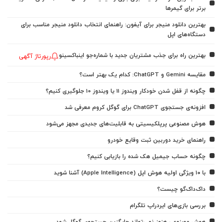
برتر برای گیمرها
بهترین دانلود منیجر برای آیفون: راهنمای انتخاب دانلود منیجر مناسب برای
دستگاه‌های اپل
بهترین راه برای جذب مشتریان جدید با شماره‌جو اینباکسینو
رپورتاژ آگهی
مقایسه Gemini و ChatGPT: کدام یک بهتر است؟
چگونه از قفل شدن خودکار ویندوز 11 یا ویندوز 10 جلوگیری کنیم؟
افزونه‌ی جستجوی ChatGPT برای گوگل کروم معرفی شد
هوش مصنوعی پرپلکیسیتی به قابلیت‌های جدیدی مجهز می‌شود
راهنمای خرید دوربین ثبت وقایع خودرو
چگونه حساب جیمیل هک شده را بازیابی کنیم؟
با ۱۰ ویژگی اولیه هوش اپل (Apple Intelligence) آشنا شوید
داک‌داک‌گو چیست؟
بررسی بازی‌های ایردراپ تلگرام
هوش مصنوعی هنوز نمی‌تواند جایگزین جستجوی گوگل شود