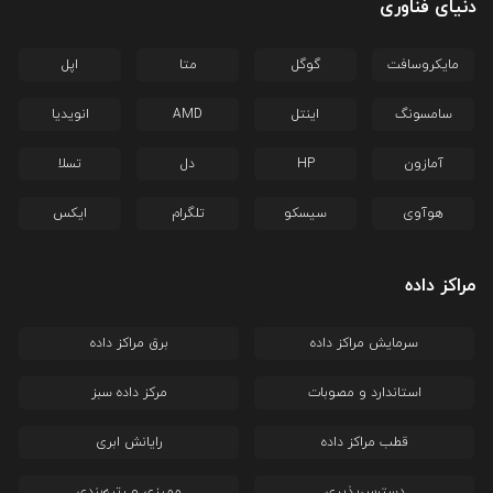
دنیای فناوری
مایکروسافت
گوگل
متا
اپل
سامسونگ
اینتل
AMD
انویدیا
آمازون
HP
دل
تسلا
هوآوی
سیسکو
تلگرام
ایکس
مراکز داده
سرمایش مراکز داده
برق مراکز داده
استاندارد و مصوبات
مرکز داده سبز
قطب مراکز داده
رایانش ابری
دسترس‌پذیری
ممیزی و رتبه‌بندی