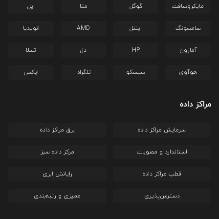
مایکروسافت
گوگل
متا
اپل
سامسونگ
اینتل
AMD
انویدیا
آمازون
HP
دل
تسلا
هوآوی
سیسکو
تلگرام
ایکس
مراکز داده
سرمایش مراکز داده
برق مراکز داده
استاندارد و مصوبات
مرکز داده سبز
قطب مراکز داده
رایانش ابری
دسترس‌پذیری
ممیزی و رتبه‌بندی