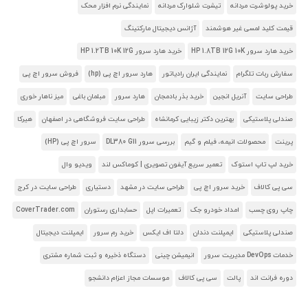
خرید پولوشرت مردانه
تیشرت شلوارک مردانه
نمایندگی نرم افزار محک
قیمت کلید لمسی غیر هوشمند
آژانس دیجیتال مارکتینگ
خرید هارد سرور HP 1.8TB 12G 10K
خرید هارد سرور HP 1.2TB 10K 12G
سفارش ربات تلگرام
نمایندگی ایران رادیاتور
هارد سرور اچ پی (hp)
فروش سرور اچ پی
طراحی سایت
آنریل انجین
خرید بذر بادمجان
هارد سرور
مبلمان باغی
میز ناهار خوری
صندلی پلاستیکی
بهترین دکتر زیبایی کرمانشاه
طراحی سایت فروشگاهی در اصفهان
هیرکا
پرینت
محصولات انیمه، فیلم و گیم
بررسی سرور DL380 G11
سرور اچ پی (HP)
خرید لپ تاپ استوک
تعمیر سریع آیفون تصویری | کوماکس لند
ویدیو وال
سی پی کالاف
خرید سرور اچ پی
طراحی سایت در مشهد
دستیاری
طراحی سایت در کرج
چاپ روی چسب
امداد خودرو جک
تعمیرات اپل
حسابداری رستوران
CoverTrader.com
صندلی پلاستیکی
ایمپلنت دندان
دلتا اف ایکس
خرید رم سرور
ایمپلنت دیجیتال
خدمات DevOps مدیریت سرور
انیمیشن چینی
دستگاه ذخیره و ثبت شماره مشتری
دوره فرانت اند
پالت
سی پی کالاف
موسسات مجاز اعزام دانشجو