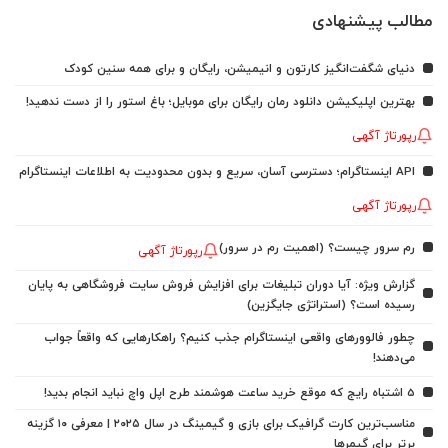
مطالب پیشنهادی
دنیای شگفت‌انگیز کارتون و انیمیشن، رایگان و برای همه سنین کودک
بهترین اپلیکیشن دانلود رمان رایگان برای موبایل؛ باغ استور را از دست ندهید!
رپورتاژ آگهی
API اینستاگرام؛ دسترسی آسان، سریع و بدون محدودیت به اطلاعات اینستاگرام
رپورتاژ آگهی
رم سرور چیست؟ (اهمیت رم در سرور)
رپورتاژ آگهی
گزارش ویژه: آیا دوران تبلیغات برای افزایش فروش سایت فروشگاهی به پایان
رسیده است؟ (استراتژی جایگزین)
چطور فالوورهای واقعی اینستاگرام جذب کنیم؟ راهکارهایی که واقعاً جواب
می‌دهند!
5 اشتباه رایج که موقع خرید ساعت هوشمند طرح اپل واچ نباید انجام بدید!
مناسب‌ترین کارت گرافیک برای بازی و گیمینگ در سال ۲۰۲۵ | معرفی ۱۰ گزینه
برتر برای گیمرها