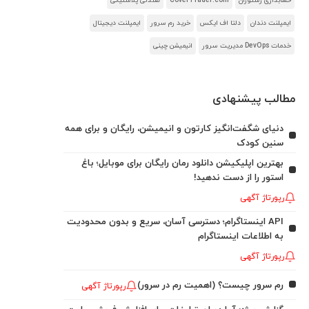
حسابداری رستوران
CoverTrader.com
صندلی پلاستیکی
ایمپلنت دندان
دلتا اف ایکس
خرید رم سرور
ایمپلنت دیجیتال
خدمات DevOps مدیریت سرور
انیمیشن چینی
مطالب پیشنهادی
دنیای شگفت‌انگیز کارتون و انیمیشن، رایگان و برای همه
سنین کودک
بهترین اپلیکیشن دانلود رمان رایگان برای موبایل؛ باغ
استور را از دست ندهید!
رپورتاژ آگهی
API اینستاگرام؛ دسترسی آسان، سریع و بدون محدودیت
به اطلاعات اینستاگرام
رپورتاژ آگهی
رم سرور چیست؟ (اهمیت رم در سرور)
رپورتاژ آگهی