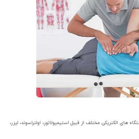
ه های الکتریکی مختلف از قببل استیمیولاتور، اولتراسوند، لیزر،