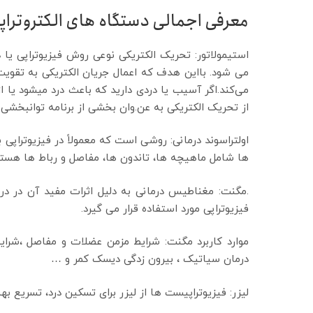
معرفی اجمالی دستگاه های الکتروتراپ
استیمولاتور: تحریک الکتریکی نوعی روش فیزیوتراپی یا 
می شود. بااین هدف که اعمال جریان الکتریکی به تقو
می‌کند.اگر آسیب یا دردی دارید که باعث درد میشود یا
از تحریک الکتریکی به عن.وان بخشی از برنامه توانبخشی 
اولتراسوند درمانی: روشی است که معمولاً در فیزیوتراپی 
ها شامل ماهیچه ها، تاندون ها، مفاصل و رباط ها هستن
.مگنت: مغناطیس درمانی به دلیل اثرات مفید آن در درم
فیزیوتراپی مورد استفاده قرار می گیرد.
موارد کاربرد مگنت: شرایط مزمن عضلات و مفاصل ،شرای
درمان سیاتیک ، بیرون زدگی دیسک کمر و …
لیزر: فیزیوتراپیست ها از لیزر برای تسکین درد، تسریع ب