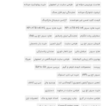
هاست وردپرس حرفه ای
طراحی سایت در اصفهان
خرید پولوشرت مردانه
تیشرت شلوارک مردانه
نمایندگی نرم افزار محک
قیمت کلید لمسی غیر هوشمند
آژانس دیجیتال مارکتینگ
خرید هارد سرور HP 1.8TB 12G 10K
خرید هارد سرور HP 1.2TB 10K 12G
سفارش ربات تلگرام
نمایندگی ایران رادیاتور
هارد سرور اچ پی (hp)
فروش سرور اچ پی
طراحی سایت
آنریل انجین
خرید بذر بادمجان
هارد سرور
مبلمان باغی
میز ناهار خوری
صندلی پلاستیکی
بهترین دکتر زیبایی کرمانشاه
طراحی سایت فروشگاهی در اصفهان
هیرکا
پرینت
محصولات انیمه، فیلم و گیم
بررسی سرور DL380 G11
سرور اچ پی (HP)
خرید لپ تاپ استوک
تعمیر سریع آیفون تصویری | کوماکس لند
ویدیو وال
سی پی کالاف
خرید سرور اچ پی
طراحی سایت در مشهد
دستیاری
طراحی سایت در کرج
چاپ روی چسب
امداد خودرو جک
تعمیرات اپل