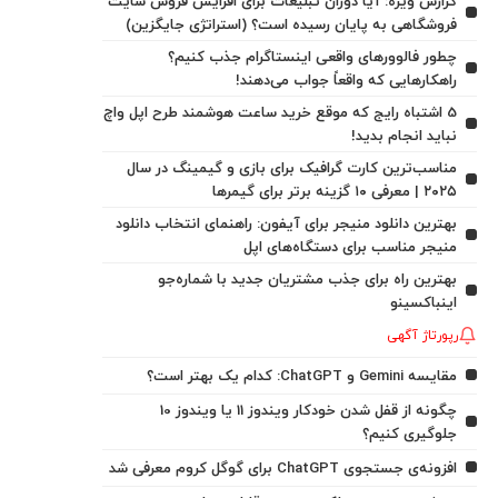
گزارش ویژه: آیا دوران تبلیغات برای افزایش فروش سایت
فروشگاهی به پایان رسیده است؟ (استراتژی جایگزین)
چطور فالوورهای واقعی اینستاگرام جذب کنیم؟
راهکارهایی که واقعاً جواب می‌دهند!
5 اشتباه رایج که موقع خرید ساعت هوشمند طرح اپل واچ
نباید انجام بدید!
مناسب‌ترین کارت گرافیک برای بازی و گیمینگ در سال
۲۰۲۵ | معرفی ۱۰ گزینه برتر برای گیمرها
بهترین دانلود منیجر برای آیفون: راهنمای انتخاب دانلود
منیجر مناسب برای دستگاه‌های اپل
بهترین راه برای جذب مشتریان جدید با شماره‌جو
اینباکسینو
رپورتاژ آگهی
مقایسه Gemini و ChatGPT: کدام یک بهتر است؟
چگونه از قفل شدن خودکار ویندوز 11 یا ویندوز 10
جلوگیری کنیم؟
افزونه‌ی جستجوی ChatGPT برای گوگل کروم معرفی شد