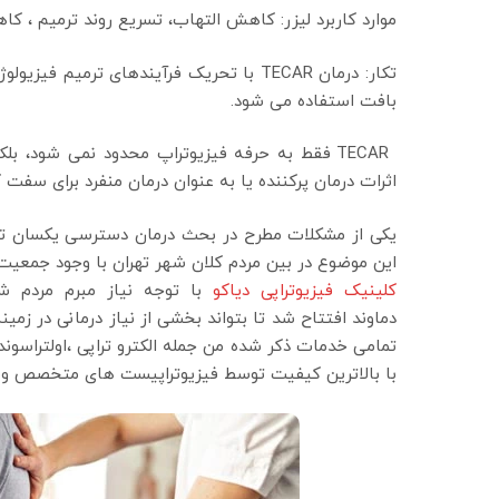
موارد کاربرد لیزر: کاهش التهاب، تسریع روند ترمیم ، ک
تکار: درمان TECAR با تحریک فرآیندهای تر
بافت استفاده می شود.
TECAR فقط به حرفه فیزیوتراپ محدود نمی شود، ب
اثرات درمان پرکننده یا به عنوان درمان منفرد برای سف
یکی از مشکلات مطرح در بحث درمان دسترسی یکسان تما
این موضوع در بین مردم کلان شهر تهران با وجود جمعی
کلینیک فیزیوتراپی دیاکو
دماوند افتتاح شد تا بتواند بخشی از نیاز درمانی در زمی
تمامی خدمات ذکر شده من جمله الکترو تراپی ،اولتراسوند
با بالاترین کیفیت توسط فیزیوتراپیست های متخصص ومج