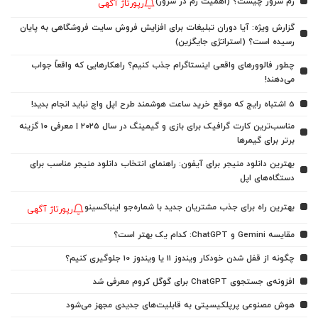
رم سرور چیست؟ (اهمیت رم در سرور)
رپورتاژ آگهی
گزارش ویژه: آیا دوران تبلیغات برای افزایش فروش سایت فروشگاهی به پایان
رسیده است؟ (استراتژی جایگزین)
چطور فالوورهای واقعی اینستاگرام جذب کنیم؟ راهکارهایی که واقعاً جواب
می‌دهند!
5 اشتباه رایج که موقع خرید ساعت هوشمند طرح اپل واچ نباید انجام بدید!
مناسب‌ترین کارت گرافیک برای بازی و گیمینگ در سال ۲۰۲۵ | معرفی ۱۰ گزینه
برتر برای گیمرها
بهترین دانلود منیجر برای آیفون: راهنمای انتخاب دانلود منیجر مناسب برای
دستگاه‌های اپل
بهترین راه برای جذب مشتریان جدید با شماره‌جو اینباکسینو
رپورتاژ آگهی
مقایسه Gemini و ChatGPT: کدام یک بهتر است؟
چگونه از قفل شدن خودکار ویندوز 11 یا ویندوز 10 جلوگیری کنیم؟
افزونه‌ی جستجوی ChatGPT برای گوگل کروم معرفی شد
هوش مصنوعی پرپلکیسیتی به قابلیت‌های جدیدی مجهز می‌شود