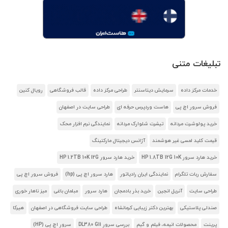
تبلیغات متنی
خدمات مرکز داده
سرمایش دیتاسنتر
طراحی مرکز داده
قالب فروشگاهی
رویال کنین
فروش سرور اچ پی
هاست وردپرس حرفه ای
طراحی سایت در اصفهان
خرید پولوشرت مردانه
تیشرت شلوارک مردانه
نمایندگی نرم افزار محک
قیمت کلید لمسی غیر هوشمند
آژانس دیجیتال مارکتینگ
خرید هارد سرور HP 1.8TB 12G 10K
خرید هارد سرور HP 1.2TB 10K 12G
سفارش ربات تلگرام
نمایندگی ایران رادیاتور
هارد سرور اچ پی (hp)
فروش سرور اچ پی
طراحی سایت
آنریل انجین
خرید بذر بادمجان
هارد سرور
مبلمان باغی
میز ناهار خوری
صندلی پلاستیکی
بهترین دکتر زیبایی کرمانشاه
طراحی سایت فروشگاهی در اصفهان
هیرکا
پرینت
محصولات انیمه، فیلم و گیم
بررسی سرور DL380 G11
سرور اچ پی (HP)