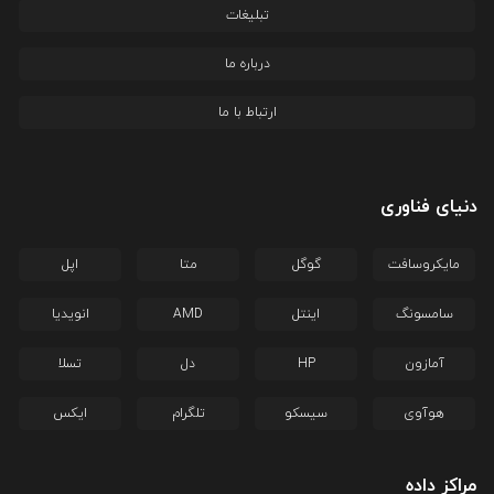
تبلیغات
درباره ما
ارتباط با ما
دنیای فناوری
مایکروسافت
گوگل
متا
اپل
سامسونگ
اینتل
AMD
انویدیا
آمازون
HP
دل
تسلا
هوآوی
سیسکو
تلگرام
ایکس
مراکز داده