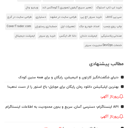
خرید لپ تاپ استوک
تعمیر سریع آیفون تصویری | کوماکس لند
ویدیو وال
سی پی کالاف
خرید سرور اچ پی
طراحی سایت در مشهد
دستیاری
طراحی سایت در کرج
چاپ روی چسب
امداد خودرو جک
تعمیرات اپل
حسابداری رستوران
CoverTrader.com
صندلی پلاستیکی
ایمپلنت دندان
دلتا اف ایکس
خرید رم سرور
ایمپلنت دیجیتال
خدمات DevOps مدیریت سرور
مطالب پیشنهادی
دنیای شگفت‌انگیز کارتون و انیمیشن، رایگان و برای همه سنین کودک
بهترین اپلیکیشن دانلود رمان رایگان برای موبایل؛ باغ استور را از دست ندهید!
رپورتاژ آگهی
API اینستاگرام؛ دسترسی آسان، سریع و بدون محدودیت به اطلاعات اینستاگرام
رپورتاژ آگهی