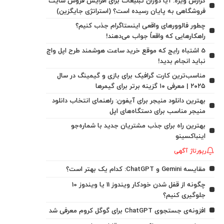
گزارش ویژه: آیا دوران تبلیغات برای افزایش فروش سایت
فروشگاهی به پایان رسیده است؟ (استراتژی جایگزین)
چطور فالوورهای واقعی اینستاگرام جذب کنیم؟
راهکارهایی که واقعاً جواب می‌دهند!
5 اشتباه رایج که موقع خرید ساعت هوشمند طرح اپل واچ
نباید انجام بدید!
مناسب‌ترین کارت گرافیک برای بازی و گیمینگ در سال
۲۰۲۵ | معرفی ۱۰ گزینه برتر برای گیمرها
بهترین دانلود منیجر برای آیفون: راهنمای انتخاب دانلود
منیجر مناسب برای دستگاه‌های اپل
بهترین راه برای جذب مشتریان جدید با شماره‌جو
اینباکسینو
رپورتاژ آگهی
مقایسه Gemini و ChatGPT: کدام یک بهتر است؟
چگونه از قفل شدن خودکار ویندوز 11 یا ویندوز 10
جلوگیری کنیم؟
افزونه‌ی جستجوی ChatGPT برای گوگل کروم معرفی شد