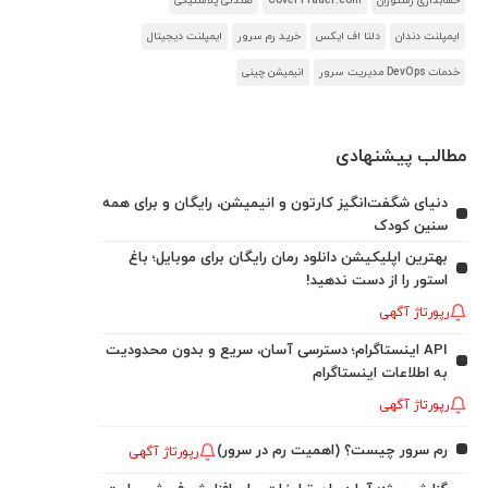
حسابداری رستوران
CoverTrader.com
صندلی پلاستیکی
ایمپلنت دندان
دلتا اف ایکس
خرید رم سرور
ایمپلنت دیجیتال
خدمات DevOps مدیریت سرور
انیمیشن چینی
مطالب پیشنهادی
دنیای شگفت‌انگیز کارتون و انیمیشن، رایگان و برای همه
سنین کودک
بهترین اپلیکیشن دانلود رمان رایگان برای موبایل؛ باغ
استور را از دست ندهید!
رپورتاژ آگهی
API اینستاگرام؛ دسترسی آسان، سریع و بدون محدودیت
به اطلاعات اینستاگرام
رپورتاژ آگهی
رم سرور چیست؟ (اهمیت رم در سرور)
رپورتاژ آگهی