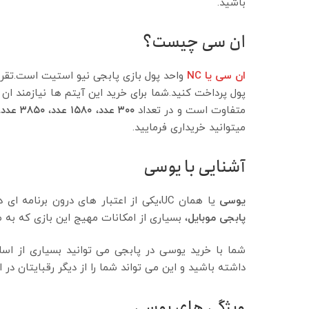
باشید.
ان سی چیست؟
ان سی یا NC
واحد پول بازی پابجی نیو استیت است.تقریبا
پول پرداخت کنید.شما برای خرید این آیتم ها نیازمند ا
متفاوت است و در تعداد
۳۰۰ عدد
،
۱۵۸۰ عدد
،
۳۸۵۰ عدد
،
میتوانید خریداری فرمایید.
آشنایی با یوسی
یوسی
یا همان UC،یکی از اعتبار های درون برنامه ای در پابجی موبایل است. بازیکنان این بازی میتوانند با
پابجی موبایل
، بسیاری از امکانات مهیج این بازی که ب
شما با خرید یوسی در پابجی می توانید بسیاری از اس
داشته باشید و این می تواند شما را از دیگر رقبایتان در 
ویژگی های یوسی