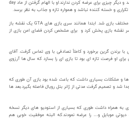
تکراری هستند و پس از مدتی خسته کننده به نظر میرسند و دیگر چیزی برای عرضه کردن ندارند.او با الهام گرفتن از ماد day
او بالاخره تصمیمش را گرفت و مشغول ساخت ماد های مختلف بازی شد. ابتدا همانند سری بازی های GTA یک نقشه باز
سر نقشه بازی پخش کرد و برای مشخص کردن فضای امن بازی از
ه ای Ginno Games به طور اتفاقی با برندن گرین برخورد و کاملاً تصادفی با وی تماس گرفت. آقای
رای او فرصت تازه ای بود تا بازی ای را بسازد که سال ها آرزوی
د اما بازی باگ ها و مشکلات بسیاری داشت که باعث شده بود بازی آن طوری که
ا شد و تصمیم گرفت مدتی از ژانر بتل رویال فاصله بگیرد.بعد ها
 به همراه داشت طوری که بسیاری از استودیو های دیگر نسخه
ف دیوتی موبایل و… را عرضه نمودند.که البته موفقیت خوبی هم