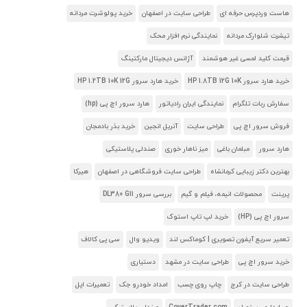
هاست وردپرس حرفه ای
طراحی سایت در اصفهان
خرید پولوشرت مردانه
تیشرت شلوارک مردانه
نمایندگی نرم افزار محک
قیمت کلید لمسی غیر هوشمند
آژانس دیجیتال مارکتینگ
خرید هارد سرور HP 1.8TB 12G 10K
خرید هارد سرور HP 1.2TB 10K 12G
سفارش ربات تلگرام
نمایندگی ایران رادیاتور
هارد سرور اچ پی (hp)
فروش سرور اچ پی
طراحی سایت
آنریل انجین
خرید بذر بادمجان
هارد سرور
مبلمان باغی
میز ناهار خوری
صندلی پلاستیکی
بهترین دکتر زیبایی کرمانشاه
طراحی سایت فروشگاهی در اصفهان
هیرکا
پرینت
محصولات انیمه، فیلم و گیم
بررسی سرور DL380 G11
سرور اچ پی (HP)
خرید لپ تاپ استوک
تعمیر سریع آیفون تصویری | کوماکس لند
ویدیو وال
سی پی کالاف
خرید سرور اچ پی
طراحی سایت در مشهد
دستیاری
طراحی سایت در کرج
چاپ روی چسب
امداد خودرو جک
تعمیرات اپل