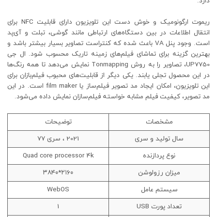
دارد.
ریموت ارگونومیک و خوش دست این تلویزیون دارای قابلیت NFC برای
انتقال اطلاعات در بین دستگاه‌های ارتباطی مانند گوشی، تبلت و آی‌پد
است. وجود پنل VA باعث شده که کنتراست تصاویر بسیار بیشتر باشد و
بهترین گزینه برای تماشای فیلم‌های زمینه تاریک محسوب شود. ال جی
UP7750، تصاویر را به روش Tonmapping نمایش می‌دهد تا همه رنگ‌ها
در این محصول تجلی یابند. یکی دیگر از قابلیت‌های محبوب فیلم‌بازان برای
این تلویزیون، امکان ایجاد مد تصویر فیلم‌ساز یا film maker است. در این
مد تصویر، کیفیت فیلم مشابه خواسته فیلم‌سازان نمایش داده می‌شود.
مشخصات
توضیحات
سال تولید و سری
2021 ، سری 77
نوع پردازنده
Quad core processor 4k
میزان رزولوشن
۲۱۶۰*۳۸۴۰
سیستم عامل
WebOS
تعداد پورت USB
1