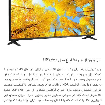
تلویزیون ال جی 50 اینچ مدل
UP7750
این تلویزیون به‌عنوان یک محصول اقتصادی و ارزان در سال ۲۰۲۱ به‌وسیله
شرکت ال جی وارد بازار شد. بیش از ۸ میلیون پیکسل در صفحه نمایش
این محصول وجود دارد که کیفیت تصاویر آن را بسیار واضح جلوه می‌دهد.
به‌لطف دارا بودن قابلیت active HDR، توان بهبود تصاویر با کیفیت ضعیف
در این محصول وجود دارد. میزان فرکانس تصاویر ال جی UP7750، حدود
۵۰ هرتز است که در نمایش تصاویر تاثیر بسزایی دارد. میزان صدای این
تلویزیون ۲۰ وات است که با انتقال به ساندبارها توان ارتقا یه ۵.۱ وات را