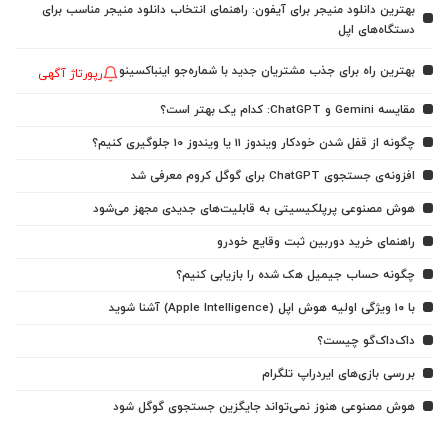
بهترین دانلود منیجر برای آیفون: راهنمای انتخاب دانلود منیجر مناسب برای
دستگاه‌های اپل
بهترین راه برای جذب مشتریان جدید با شماره‌جو اینباکسینو
رپورتاژ آگهی
مقایسه Gemini و ChatGPT: کدام یک بهتر است؟
چگونه از قفل شدن خودکار ویندوز 11 یا ویندوز 10 جلوگیری کنیم؟
افزونه‌ی جستجوی ChatGPT برای گوگل کروم معرفی شد
هوش مصنوعی پرپلکیسیتی به قابلیت‌های جدیدی مجهز می‌شود
راهنمای خرید دوربین ثبت وقایع خودرو
چگونه حساب جیمیل هک شده را بازیابی کنیم؟
با ۱۰ ویژگی اولیه هوش اپل (Apple Intelligence) آشنا شوید
داک‌داک‌گو چیست؟
بررسی بازی‌های ایردراپ تلگرام
هوش مصنوعی هنوز نمی‌تواند جایگزین جستجوی گوگل شود