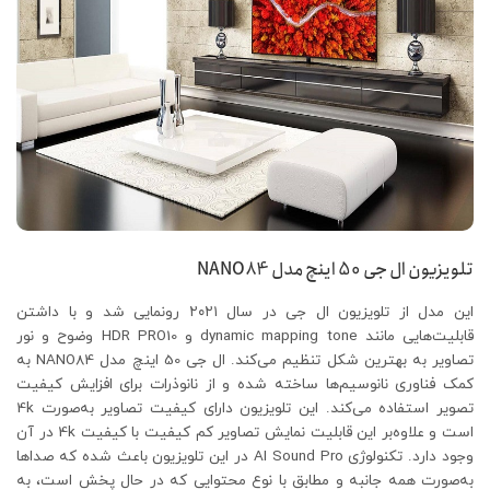
تلویزیون ال جی 50 اینچ مدل
NANO84
این مدل از تلویزیون ال جی در سال ۲۰۲۱ رونمایی شد و با داشتن
قابلیت‌هایی مانند dynamic mapping tone و HDR PRO10 وضوح و نور
تصاویر به بهترین شکل تنظیم می‌کند. ال جی 50 اینچ مدل NANO84 به
کمک فناوری نانوسیم‌ها ساخته شده و از نانوذرات برای افزایش کیفیت
تصویر استفاده می‌کند. این تلویزیون دارای کیفیت تصاویر به‌صورت 4k
است و علاوه‌بر این قابلیت نمایش تصاویر کم کیفیت با کیفیت 4k در آن
وجود دارد. تکنولوژی AI Sound Pro در این تلویزیون باعث شده که صداها
به‌صورت همه جانبه و مطابق با نوع محتوایی که در حال پخش است، به