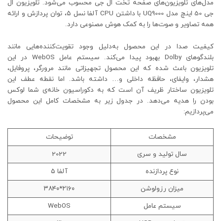
مدل‌های تلویزیون‌های صفحه تخت ال جی محسوب می‌شود. تلویزیون ال
جی 50 اینچ مدل UQ9000 با داشتن CPU آلفا نسل ۵، توان پردازش و ارائه
همه تصاویر و صوت‌ها را به کمک هوش مصنوعی دارد.
کیفیت صدا در این محصول به‌دلیل وجود تقویت‌کننده‌هایی مانند
بلندگوهای Dolby بهبود پیدا می‌کند. سیستم عامل WebOS در این
تلویزیون باعث شده که این محصول تجهیزاتی مانند مرورگر، پروفایل،
هشدار، وایفای، حافظه داخلی و… داشته باشد. اما نقطه عطف این
تلویزیون ساختار ظریف آن است که به دکوراسیون خانه‌ی شما لوکس
بودن را هدیه می‌دهد. در جدول زیر به مشخصات کامل این محصول
می‌پردازیم:
مشخصات
توضیحات
سال تولید و سری
2022
نوع پردازنده
آلفا ۵
میزان رزولوشن
۲۱۶۰*۳۸۴۰
سیستم عامل
WebOS