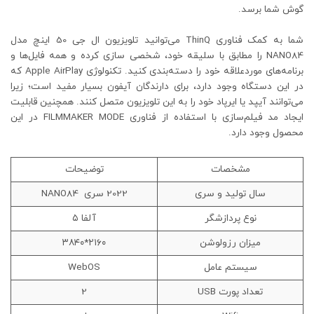
گوش شما برسد.
شما به کمک فناوری ThinQ می‌توانید تلویزیون ال جی 50 اینچ مدل
NANO84 را مطابق با سلیقه خود، شخصی سازی کرده و همه فایل‌ها و
برنامه‌های موردعلاقه خود را دسته‌بندی کنید. تکنولوژی Apple AirPlay که
در این دستگاه وجود دارد، برای دارندگان آیفون بسیار مفید است؛ زیرا
می‌توانند آیپد یا ایرپاد خود را به این تلویزیون متصل کنند. همچنین قابلیت
ایجاد مد فیلم‌سازی با استفاده از فناوری FILMMAKER MODE در این
محصول وجود دارد.
مشخصات
توضیحات
سال تولید و سری
2022 سری NANO84
نوع پردازشگر
آلفا ۵
میزان رزولوشن
۲۱۶۰*۳۸۴۰
سیستم عامل
WebOS
تعداد پورت USB
2