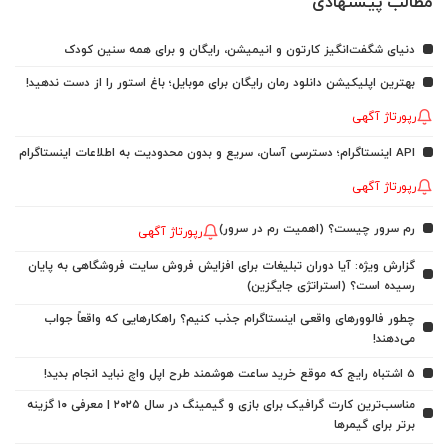
مطالب پیشنهادی
دنیای شگفت‌انگیز کارتون و انیمیشن، رایگان و برای همه سنین کودک
بهترین اپلیکیشن دانلود رمان رایگان برای موبایل؛ باغ استور را از دست ندهید!
رپورتاژ آگهی
API اینستاگرام؛ دسترسی آسان، سریع و بدون محدودیت به اطلاعات اینستاگرام
رپورتاژ آگهی
رم سرور چیست؟ (اهمیت رم در سرور)
رپورتاژ آگهی
گزارش ویژه: آیا دوران تبلیغات برای افزایش فروش سایت فروشگاهی به پایان
رسیده است؟ (استراتژی جایگزین)
چطور فالوورهای واقعی اینستاگرام جذب کنیم؟ راهکارهایی که واقعاً جواب
می‌دهند!
5 اشتباه رایج که موقع خرید ساعت هوشمند طرح اپل واچ نباید انجام بدید!
مناسب‌ترین کارت گرافیک برای بازی و گیمینگ در سال ۲۰۲۵ | معرفی ۱۰ گزینه
برتر برای گیمرها