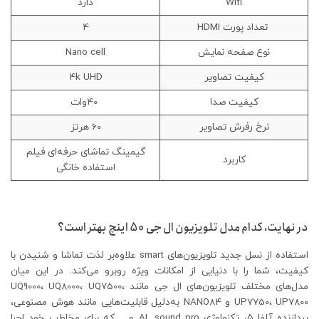
Wifi
دارد
تعداد پورت HDMI
4
نوع صفحه نمایش
Nano cell
کیفیت تصاویر
4k UHD
کیفیت صدا
40وات
نرخ رفرش تصاویر
60 هرتز
گیمینگ تماشای حرفه‌ای فیلم
کاربرد
استفاده خانگی
در نهایت، کدام مدل تلویزیون ال جی 50 اینچ بهتر است؟
استفاده از نسل جدید تلویزیون‌‌های smart علاوه‌بر لذت تماشا و شنیدن با
کیفیت، شما را با دنیایی از امکانات ویژه روبرو می‌کند. در این میان
مدل‌های مختلف تلویزیون‌های ال جی مانند UQ9000، UQ8000، UQ7500،
UP7750، UP7800 و NANO84 به‌دلیل قابلیت‌هایی مانند هوش مصنوعی،
پردازنده آلفا ۵، تکنولوژی AL sound pro و… که برای مخاطب خود اجرا