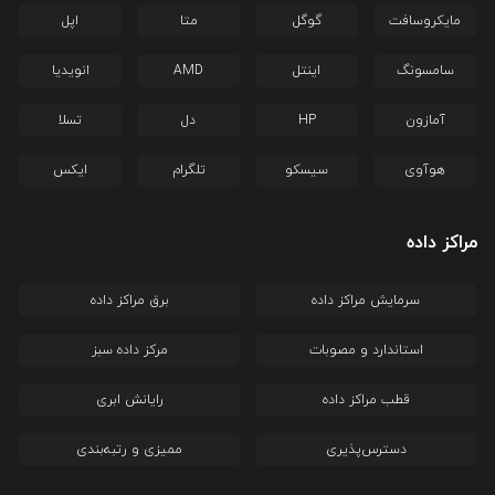
مایکروسافت
گوگل
متا
اپل
سامسونگ
اینتل
AMD
انویدیا
آمازون
HP
دل
تسلا
هوآوی
سیسکو
تلگرام
ایکس
مراکز داده
سرمایش مراکز داده
برق مراکز داده
استاندارد و مصوبات
مرکز داده سبز
قطب مراکز داده
رایانش ابری
دسترس‌پذیری
ممیزی و رتبه‌بندی