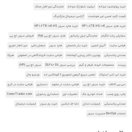
خرید پولوشرت مردانه
تیشرت شلوارک مردانه
نمایندگی نرم افزار محک
قیمت کلید لمسی غیر هوشمند
آژانس دیجیتال مارکتینگ
خرید هارد سرور HP 1.8TB 12G 10K
خرید هارد سرور HP 1.2TB 10K 12G
سفارش ربات تلگرام
نمایندگی ایران رادیاتور
هارد سرور اچ پی (hp)
فروش سرور اچ پی
طراحی سایت
آنریل انجین
خرید بذر بادمجان
هارد سرور
مبلمان باغی
میز ناهار خوری
صندلی پلاستیکی
بهترین دکتر زیبایی کرمانشاه
طراحی سایت فروشگاهی در اصفهان
هیرکا
پرینت
محصولات انیمه، فیلم و گیم
بررسی سرور DL380 G11
سرور اچ پی (HP)
خرید لپ تاپ استوک
تعمیر سریع آیفون تصویری | کوماکس لند
ویدیو وال
سی پی کالاف
خرید سرور اچ پی
طراحی سایت در مشهد
دستیاری
طراحی سایت در کرج
چاپ روی چسب
امداد خودرو جک
تعمیرات اپل
حسابداری رستوران
CoverTrader.com
صندلی پلاستیکی
ایمپلنت دندان
دلتا اف ایکس
خرید رم سرور
ایمپلنت دیجیتال
خدمات DevOps مدیریت سرور