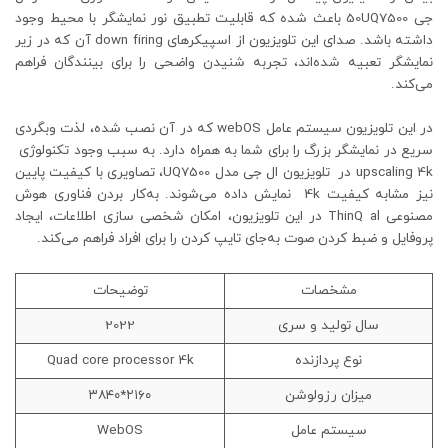
جی 50UQ7500 باعث شده که قابلیت تطبیق نور نمایشگر با محیط وجود
داشته باشد. صدای این تلویزیون از اسپیکرهای down firing آن که در زیر
نمایشگر تعبیه شده‌اند، تجربه شنیدن واضحی را برای بینندگان فراهم
می‌کند.
در این تلویزیون سیستم عامل webOS که در آن نصب شده، لذت وبگردی
سریع در نمایشگر بزرگ را برای شما به همراه دارد. به سبب وجود تکنولوژی
upscaling 4k در تلویزیون ال جی مدل UQ7500، تصاویری با کیفیت پایین
نیز مشابه کیفیت 4k نمایش داده می‌شوند. به‌کار بردن فناوری هوش
مصنوعی ThinQ al در این تلویزیون، امکان شخصی سازی اطلاعات، ایجاد
پروفایل و ضبط کردن صوت به‌جای تایپ کردن را برای افراد فراهم می‌کند.
مشخصات
توضیحات
سال تولید و سری
2022
نوع پردازنده
Quad core processor 4k
میزان رزولوشن
۲۱۶۰*۳۸۴۰
سیستم عامل
WebOS