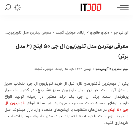
آی تی جو
>
دنیای فناوری
>
رایانه، موبایل، گجت
>
معرفی بهترین مدل تلویزیون ال جی ۵۰ اینچ (6 مدل برتر)
معرفی بهترین مدل تلویزیون ال جی ۵۰ اینچ (6 مدل
برتر)
تیم تحریریه آی‌تی‌جو
۱۶ بهمن ۱۴۰۲
تازه ها
رایانه، موبایل، گجت
ارسال
شده
توسط
یکی از مهم‌ترین فاکتورهای لازم قبل از خرید تلویزیون ال جی انتخاب سایز
و مدل آن است. در این میان تلویزیون سایز ۵۰ اینچ، در کشور ما بسیار
پرطرفدار است. برند ال جی یک برند معتبر در زمینه تولید انواع
تلویزیون‌های صفحه تخت محسوب می‌شود‌. هر ساله انواع
تلويزيون‌ ال
جی 50 اینچ
در مدل‌های متفاوت با آپشن‌های متعدد وارد بازار می­­شوند. قبل
از خرید لازم است با توجه به انتظارات خود، مدل دلخواه خود را انتخاب و
خریداری کنید‌.