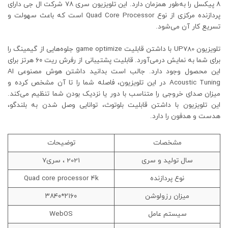
۸ پیکسل را به‌طور همزمان دارد. این تلویزیون سری ۷۸ شرکت ال جی دارای
پردازنده مرکزی از نوع Quad Core Processor است که باعث سهولت و
تسریع کار آن می‌شود.
تلویزیون UP780 با داشتن قابلیت game optimize جلوه‌هایی از گیمینگ را
برای شما به نمایش درمی‌آورد. قابلیت پشتیبانی از رفرش ریت ۶۰ هرتز برای
این محصول وجود دارد. جالب است بدانید داشتن هوش مصنوعی AI
Acoustic Tuning در این تلویزیون، فاصله شما را تا آن مشخص کرده و
میزان صدای خروجی را متناسب با دور یا نزدیک بودن شما تنظیم می‌کند.
این تلویزیون با داشتن قابلیت بلوتوث، توانایی وصل شدن به بلندگو،
هدست و هدفون را دارد.
مشخصات
توضیحات
سال تولید و سری
2021 ، سری7
نوع پردازنده
Quad core processor 4k
میزان رزولوشن
۲۱۶۰*۳۸۴۰
سیستم عامل
WebOS