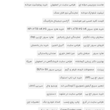
هاست وردپرس حرفه ای
طراحی سایت در اصفهان
خرید پولوشرت مردانه
تیشرت شلوارک مردانه
نمایندگی نرم افزار محک
قیمت کلید لمسی غیر هوشمند
آژانس دیجیتال مارکتینگ
خرید هارد سرور HP 1.8TB 12G 10K
خرید هارد سرور HP 1.2TB 10K 12G
سفارش ربات تلگرام
نمایندگی ایران رادیاتور
هارد سرور اچ پی (hp)
فروش سرور اچ پی
طراحی سایت
آنریل انجین
خرید بذر بادمجان
هارد سرور
مبلمان باغی
میز ناهار خوری
صندلی پلاستیکی
بهترین دکتر زیبایی کرمانشاه
طراحی سایت فروشگاهی در اصفهان
هیرکا
پرینت
محصولات انیمه، فیلم و گیم
بررسی سرور DL380 G11
سرور اچ پی (HP)
خرید لپ تاپ استوک
تعمیر سریع آیفون تصویری | کوماکس لند
ویدیو وال
سی پی کالاف
خرید سرور اچ پی
طراحی سایت در مشهد
دستیاری
طراحی سایت در کرج
چاپ روی چسب
امداد خودرو جک
تعمیرات اپل