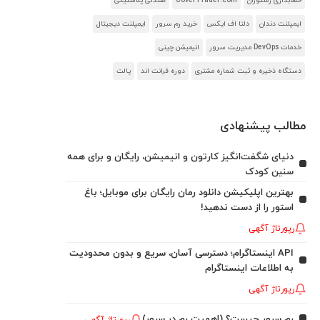
حسابداری رستوران
CoverTrader.com
صندلی پلاستیکی
ایمپلنت دندان
دلتا اف ایکس
خرید رم سرور
ایمپلنت دیجیتال
خدمات DevOps مدیریت سرور
انیمیشن چینی
دستگاه ذخیره و ثبت شماره مشتری
دوره فرانت اند
پالت
مطالب پیشنهادی
دنیای شگفت‌انگیز کارتون و انیمیشن، رایگان و برای همه
سنین کودک
بهترین اپلیکیشن دانلود رمان رایگان برای موبایل؛ باغ
استور را از دست ندهید!
رپورتاژ آگهی
API اینستاگرام؛ دسترسی آسان، سریع و بدون محدودیت
به اطلاعات اینستاگرام
رپورتاژ آگهی
رم سرور چیست؟ (اهمیت رم در سرور)