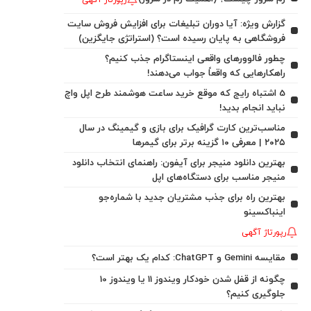
رپورتاژ آگهی
گزارش ویژه: آیا دوران تبلیغات برای افزایش فروش سایت
فروشگاهی به پایان رسیده است؟ (استراتژی جایگزین)
چطور فالوورهای واقعی اینستاگرام جذب کنیم؟
راهکارهایی که واقعاً جواب می‌دهند!
5 اشتباه رایج که موقع خرید ساعت هوشمند طرح اپل واچ
نباید انجام بدید!
مناسب‌ترین کارت گرافیک برای بازی و گیمینگ در سال
۲۰۲۵ | معرفی ۱۰ گزینه برتر برای گیمرها
بهترین دانلود منیجر برای آیفون: راهنمای انتخاب دانلود
منیجر مناسب برای دستگاه‌های اپل
بهترین راه برای جذب مشتریان جدید با شماره‌جو
اینباکسینو
رپورتاژ آگهی
مقایسه Gemini و ChatGPT: کدام یک بهتر است؟
چگونه از قفل شدن خودکار ویندوز 11 یا ویندوز 10
جلوگیری کنیم؟