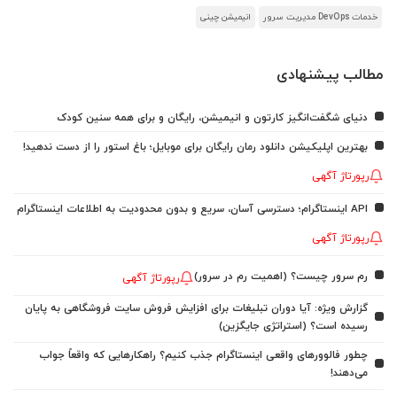
خدمات DevOps مدیریت سرور
انیمیشن چینی
مطالب پیشنهادی
دنیای شگفت‌انگیز کارتون و انیمیشن، رایگان و برای همه سنین کودک
بهترین اپلیکیشن دانلود رمان رایگان برای موبایل؛ باغ استور را از دست ندهید!
رپورتاژ آگهی
API اینستاگرام؛ دسترسی آسان، سریع و بدون محدودیت به اطلاعات اینستاگرام
رپورتاژ آگهی
رم سرور چیست؟ (اهمیت رم در سرور)
رپورتاژ آگهی
گزارش ویژه: آیا دوران تبلیغات برای افزایش فروش سایت فروشگاهی به پایان
رسیده است؟ (استراتژی جایگزین)
چطور فالوورهای واقعی اینستاگرام جذب کنیم؟ راهکارهایی که واقعاً جواب
می‌دهند!