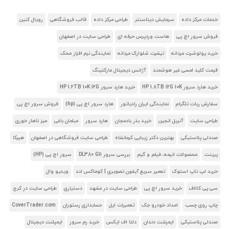
خدمات مرکز داده
سرمایش دیتاسنتر
طراحی مرکز داده
قالب فروشگاهی
رویال کنین
فروش سرور اچ پی
هاست وردپرس حرفه ای
طراحی سایت در اصفهان
خرید پولوشرت مردانه
تیشرت شلوارک مردانه
نمایندگی نرم افزار محک
قیمت کلید لمسی غیر هوشمند
آژانس دیجیتال مارکتینگ
خرید هارد سرور HP 1.8TB 12G 10K
خرید هارد سرور HP 1.2TB 10K 12G
سفارش ربات تلگرام
نمایندگی ایران رادیاتور
هارد سرور اچ پی (hp)
فروش سرور اچ پی
طراحی سایت
آنریل انجین
خرید بذر بادمجان
هارد سرور
مبلمان باغی
میز ناهار خوری
صندلی پلاستیکی
بهترین دکتر زیبایی کرمانشاه
طراحی سایت فروشگاهی در اصفهان
هیرکا
پرینت
محصولات انیمه، فیلم و گیم
بررسی سرور DL380 G11
سرور اچ پی (HP)
خرید لپ تاپ استوک
تعمیر سریع آیفون تصویری | کوماکس لند
ویدیو وال
سی پی کالاف
خرید سرور اچ پی
طراحی سایت در مشهد
دستیاری
طراحی سایت در کرج
چاپ روی چسب
امداد خودرو جک
تعمیرات اپل
حسابداری رستوران
CoverTrader.com
صندلی پلاستیکی
ایمپلنت دندان
دلتا اف ایکس
خرید رم سرور
ایمپلنت دیجیتال