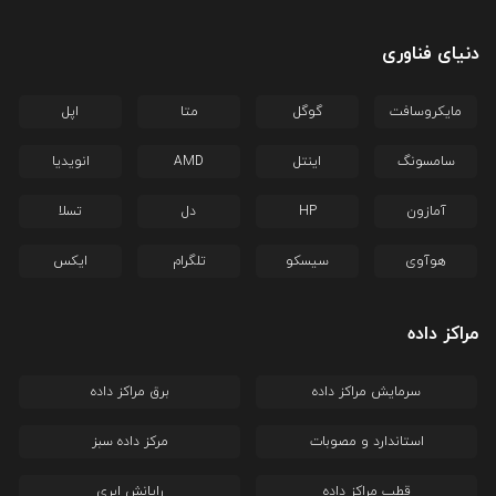
دنیای فناوری
مایکروسافت
گوگل
متا
اپل
سامسونگ
اینتل
AMD
انویدیا
آمازون
HP
دل
تسلا
هوآوی
سیسکو
تلگرام
ایکس
مراکز داده
سرمایش مراکز داده
برق مراکز داده
استاندارد و مصوبات
مرکز داده سبز
قطب مراکز داده
رایانش ابری