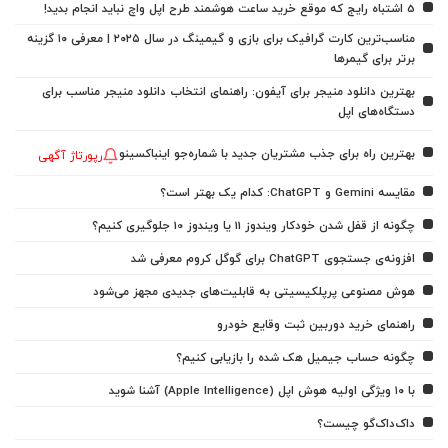
5 اشتباه رایج که موقع خرید ساعت هوشمند طرح اپل واچ نباید انجام بدید!
مناسب‌ترین کارت گرافیک برای بازی و گیمینگ در سال ۲۰۲۵ | معرفی ۱۰ گزینه
برتر برای گیمرها
بهترین دانلود منیجر برای آیفون: راهنمای انتخاب دانلود منیجر مناسب برای
دستگاه‌های اپل
بهترین راه برای جذب مشتریان جدید با شماره‌جو اینباکسینو
رپورتاژ آگهی
مقایسه Gemini و ChatGPT: کدام یک بهتر است؟
چگونه از قفل شدن خودکار ویندوز 11 یا ویندوز 10 جلوگیری کنیم؟
افزونه‌ی جستجوی ChatGPT برای گوگل کروم معرفی شد
هوش مصنوعی پرپلکیسیتی به قابلیت‌های جدیدی مجهز می‌شود
راهنمای خرید دوربین ثبت وقایع خودرو
چگونه حساب جیمیل هک شده را بازیابی کنیم؟
با ۱۰ ویژگی اولیه هوش اپل (Apple Intelligence) آشنا شوید
داک‌داک‌گو چیست؟