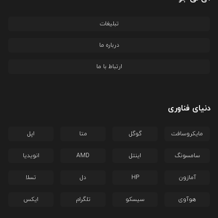
تبلیغات
درباره ما
ارتباط با ما
دنیای فناوری
مایکروسافت
گوگل
متا
اپل
سامسونگ
اینتل
AMD
انویدیا
آمازون
HP
دل
تسلا
هوآوی
سیسکو
تلگرام
ایکس