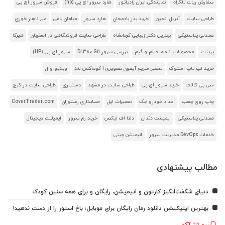
سفارش ربات تلگرام
نمایندگی ایران رادیاتور
هارد سرور اچ پی (hp)
فروش سرور اچ پی
طراحی سایت
آنریل انجین
خرید بذر بادمجان
هارد سرور
مبلمان باغی
میز ناهار خوری
صندلی پلاستیکی
بهترین دکتر زیبایی کرمانشاه
طراحی سایت فروشگاهی در اصفهان
هیرکا
پرینت
محصولات انیمه، فیلم و گیم
بررسی سرور DL380 G11
سرور اچ پی (HP)
خرید لپ تاپ استوک
تعمیر سریع آیفون تصویری | کوماکس لند
ویدیو وال
سی پی کالاف
خرید سرور اچ پی
طراحی سایت در مشهد
دستیاری
طراحی سایت در کرج
چاپ روی چسب
امداد خودرو جک
تعمیرات اپل
حسابداری رستوران
CoverTrader.com
صندلی پلاستیکی
ایمپلنت دندان
دلتا اف ایکس
خرید رم سرور
ایمپلنت دیجیتال
خدمات DevOps مدیریت سرور
انیمیشن چینی
مطالب پیشنهادی
دنیای شگفت‌انگیز کارتون و انیمیشن، رایگان و برای همه سنین کودک
بهترین اپلیکیشن دانلود رمان رایگان برای موبایل؛ باغ استور را از دست ندهید!