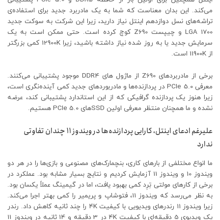
می‌کند. این بدان معناست که شما به یک مادربرد جدید برای استفاده‌ی
تراشه‌های نسل دوازدهم اینتل نیاز دارید، زیرا این شرکت به سوکت جدید
LGA 1700 و چیپست Z690 کوچ کرده است. حتی ممکن است به یک
سرمایش جدید یا به روز شده نیاز داشته باشید، زیرا 12900K کمی بزرگتر
از 11900K است.
برخی از مادربردهای Z690 از ماژول های DDR4 موجود پشتیبانی می‌کنند.
معرفی PCIe 5.0 در پردازنده‌ها و مادربورد‌های جدید کمی آینده‌نگری است،
زیرا هنوز یک پردازنده گرافیکی که از این استاندارد پشتیبانی کند، عرضه
نشده و ما همچنان منتظر معرفی اولین SSD‌های PCIe 5.0 هستیم.
علیرغم ادعای اینتل، کارایی پردازنده‌ها در ویندوز 11 چندان تفاوتی
ندارد
ما انواع مختلفی از بارهای کاری، بنچمارک‌های مصنوعی و بازی‌ها را در هر دو
ویندوز 10 و ویندوز 11 آزمایش کردیم و نتایج بسیار مشابه بود. عملکرد در
برخی از کارهای مولتی تِرِد کمی بهبود یافت، اما در گیمینگ عملاً یکسان بود.
به نظر می‌رسد که ویندوز 11، فتوشاپ و پریمیر را کمی بهتر اجرا می‌کند.
زیرا ویندوز 11 رندرهای ویدیویی با کیفیت 4K را چند ثانیه کاهش داد. رندر
یک ویدیوی 5 دقیقه‌ای با کیفیت 4K در 3 دقیقه و 14 ثانیه در ویندوز 11