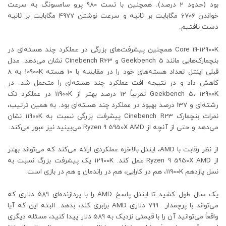
بود (حدود 2 درصد). همچنین با تست 980 پرو سامسونگ به سرعت
خواندن 6706 مگابایت بر ثانیه و سرعت نوشتن 4977 مگابایت بر ثانیه
دست یافتیم.
Core i9-12900K همچنین پیشرفت‌های بزرگی در عملکرد چند هسته‌ای در
بنچمارک‌هایی مانند Geekbench 5 و Cinebench R23 نشان می‌دهد. مدل
قبلی اینتل تعداد هسته‌های خود را در مقایسه با 10 هسته 10900K به 8
کاهش داد و در نتیجه افت عملکرد چند هسته‌ای را متحمل شد. در
Geekbench 5، 12900K تقریباً 12 درصد بهتر از 11900K در عملکرد تک
رشته‌ای و 137 درصد بهبود در عملکرد چند هسته‌ای بود. به همین ترتیب،
نمرات بنچمارک Cinebench R23 پیشرفت بزرگی نسبت به 11900K نشان
می‌دهد و حتی از آنچه از Ryzen 9 5950X AMD می‌بینید نیز عبور می‌کند.
از نظر رقابت با AMD، اینتل بالاخره عملکردی ارائه می‌کند که می‌تواند بهتر
از Ryzen 9 5950X AMD عمل کند. 12900K یک پیشرفت بزرگ نسبت به
نسل یازدهم 11900K، هم در کارایی، هم در راندمان و هم در بازی است.
یک سال طول کشید تا اینتل پاسخ AMD را با پردازنده‌ای 589 دلاری که
می‌تواند با پرچمدار 799 دلاری AMD برابری کند، بدهد. البته این که آیا
واقعاً می‌توانید آن را با قیمتی نزدیک به 589 دلار پیدا کنید، مسئله دیگری