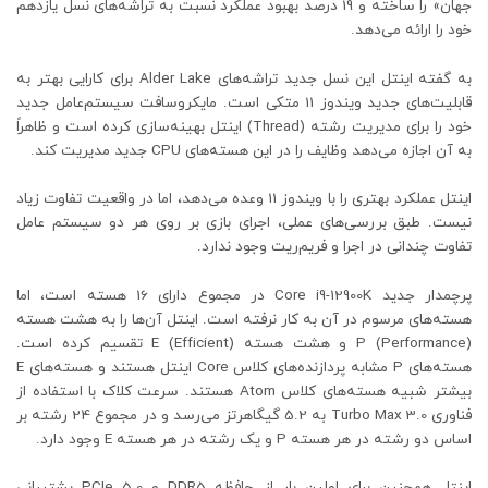
جهان» را ساخته و 19 درصد بهبود عملکرد نسبت به تراشه‌های نسل یازدهم
خود را ارائه می‌دهد.
به گفته اینتل این نسل جدید تراشه‌های Alder Lake برای کارایی بهتر به
قابلیت‌های جدید ویندوز 11 متکی است. مایکروسافت سیستم‌عامل جدید
خود را برای مدیریت رشته (Thread) اینتل بهینه‌سازی کرده است و ظاهراً
به آن اجازه می‌دهد وظایف را در این هسته‌های CPU جدید مدیریت کند.
اینتل عملکرد بهتری را با ویندوز 11 وعده می‌دهد، اما در واقعیت تفاوت زیاد
نیست. طبق بررسی‌های عملی، اجرای بازی بر روی هر دو سیستم عامل
تفاوت چندانی در اجرا و فریم‌ریت وجود ندارد.
پرچمدار جدید Core i9-12900K در مجموع دارای 16 هسته است، اما
هسته‌های مرسوم در آن به کار نرفته است. اینتل آن‌ها را به هشت هسته
P (Performance) و هشت هسته E (Efficient) تقسیم کرده است.
هسته‌های P مشابه پردازنده‌های کلاس Core اینتل هستند و هسته‌های E
بیشتر شبیه هسته‌های کلاس Atom هستند. سرعت کلاک با استفاده از
فناوری Turbo Max 3.0 به 5.2 گیگاهرتز می‌رسد و در مجموع 24 رشته بر
اساس دو رشته در هر هسته P و یک رشته در هر هسته E وجود دارد.
اینتل همچنین برای اولین بار از حافظه DDR5 و PCIe 5.0 پشتیبانی