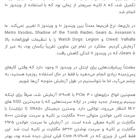
تکمیل شد، که 8 ثانیه سریعتر از زمانی بود که با استفاده از ویندوز 10
انجام شد.
در بازی‌ها، نرخ فریم‌ها عمدتاً بین ویندوز 10 و ویندوز 11 تغییر نمی‌کند. ما
Metro Exodus، Shadow of the Tomb Raider، Gears 5، Assassin’s
Creed: Valhalla و Watch Dogs: Legion را با تنظیمات فوق‌العاده بالا
آزمایش کردیم. عملکرد در تمام این عناوین تقریباً یکسان بود، به غیر از
Gears 5، که در ویندوز 11 اندکی کاهش یافت.
مطمئناً پیشرفت‌هایی برای اینتل در ویندوز 11 وجود دارد که وقتی کارهای
پس‌زمینه زیادی انجام می‌دهید یا فقط در حال استفاده روزمره هستید، به
چشم می‌آید، اما ما نتوانستیم در طول آزمایش متوجه آن‌ها شویم.
همچنین انواع درایوهای PCIe 4.0 با 12900K آزمایش شد، صرفاً برای اینکه
ببینیم پرچمدار جدید چقدر در ارائه سرعت‌هایی که با جدیدترین SSD های
M.2 انتظار می‌رود، توانایی دارد. وسترن دیجیتال SN850 (1 ترابایت) با
سرعت نامی خواندن متوالی 7000 مگابایت بر ثانیه و سرعت نوشتن 5000
مگابایت بر ثانیه معرفی شده است. در آزمایش ما سرعت خواندن 6925
مگابایت بر ثانیه و سرعت نوشتن 5362 مگابایت بر ثانیه ثبت شد. این
فقط کمی از چیزی که در Core i9-11900K قبلی اینتل دیده شده بود، بهتر