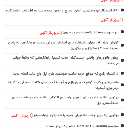
رپورتاژ آگهی
API اینستاگرام؛ دسترسی آسان، سریع و بدون محدودیت به اطلاعات اینستاگرام
رپورتاژ آگهی
رم سرور چیست؟ (اهمیت رم در سرور)
رپورتاژ آگهی
گزارش ویژه: آیا دوران تبلیغات برای افزایش فروش سایت فروشگاهی به پایان
رسیده است؟ (استراتژی جایگزین)
چطور فالوورهای واقعی اینستاگرام جذب کنیم؟ راهکارهایی که واقعاً جواب
می‌دهند!
5 اشتباه رایج که موقع خرید ساعت هوشمند طرح اپل واچ نباید انجام بدید!
مناسب‌ترین کارت گرافیک برای بازی و گیمینگ در سال ۲۰۲۵ | معرفی ۱۰ گزینه
برتر برای گیمرها
بهترین دانلود منیجر برای آیفون: راهنمای انتخاب دانلود منیجر مناسب برای
دستگاه‌های اپل
بهترین راه برای جذب مشتریان جدید با شماره‌جو اینباکسینو
رپورتاژ آگهی
مقایسه Gemini و ChatGPT: کدام یک بهتر است؟