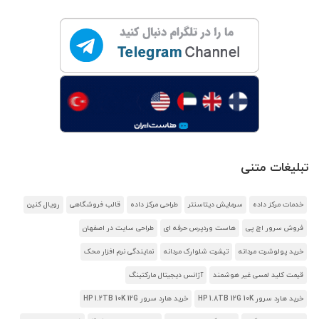
تبلیغات متنی
خدمات مرکز داده
سرمایش دیتاسنتر
طراحی مرکز داده
قالب فروشگاهی
رویال کنین
فروش سرور اچ پی
هاست وردپرس حرفه ای
طراحی سایت در اصفهان
خرید پولوشرت مردانه
تیشرت شلوارک مردانه
نمایندگی نرم افزار محک
قیمت کلید لمسی غیر هوشمند
آژانس دیجیتال مارکتینگ
خرید هارد سرور HP 1.8TB 12G 10K
خرید هارد سرور HP 1.2TB 10K 12G