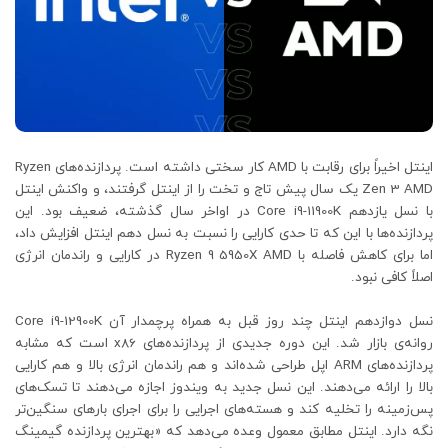
اینتل اخیراً برای رقابت با AMD کار سختی داشته است. پردازنده‌های Ryzen
Zen 3 AMD یک سال پیش تاج و تخت را از اینتل گرفتند، و واکنش اینتل
با نسل یازدهم Core i9-11900K در اواخر سال گذشته، ضعیف بود. این
پردازنده‌ها با این که تا حدی کارایی را نسبت به نسل دهم اینتل افزایش داد،
اما برای کاهش فاصله با Ryzen 9 5950X AMD در کارایی و راندمان انرژی
اصلاً کافی نبود.
نسل دوازدهم اینتل چند روز قبل به همراه پرچمدار آن Core i9-12900K
روانه‌ی بازار شد. این دوره جدیدی از پردازنده‌های x86 است که مشابه
پردازنده‌های ARM اپل طراحی شده‌اند و هم راندمان انرژی بالا و هم کارایی
بالا را ارائه می‌دهند. این نسل جدید به ویندوز اجازه می‌دهند تا تسک‌های
پس‌زمینه را تخلیه کند و هسته‌های اجرایی را برای اجرای بارهای سنگین‌تر
نگه دارد. اینتل مطابق معمول وعده می‌دهد که «بهترین پردازنده گیمینگ