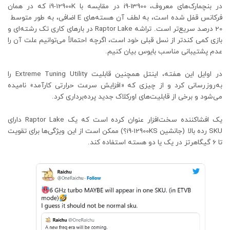
در بنچمارک‌های معروف، i9-13900 در مقایسه با i9-12900K که در همان
20 درصد سریع‌تر است. تراشه Raptor Lake در بارهای کاری تک رشته‌ای و
بازی کمی کندتر از نسل قبلی خود است، اگرچه احتمالاً می‌توانیم علت آن را
عدم پشتیبانی مناسب بایوس بیان کنیم.
در اوایل این هفته، اینتل همچنین قابلیت Extreme Tuning Utility را
به‌روزرسانی کرد و از چیزی که «افزایش سرعت حرارتی کارآمد» نامیده
می‌شود و برخی از قابلیت‌های اورکلاک جدید پرده‌برداری کرد.
یک افشاکننده سخت‌افزار عنوان کرده است که یک Raptor Lake دارای
SKU رده بالا (جانشین i9-12900KS؟) ممکن است از این ویژگی‌ها برای تقویت
تا 6 گیگاهرتز در یک یا دو هسته استفاده کند.