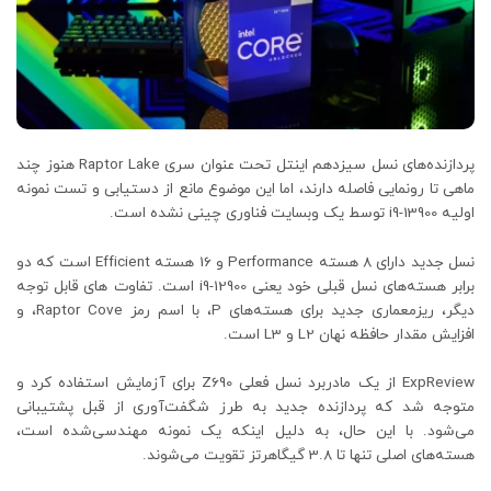
پردازنده‌های نسل سیزدهم اینتل تحت عنوان سری Raptor Lake هنوز چند
ماهی تا رونمایی فاصله دارند، اما این موضوع مانع از دستیابی و تست نمونه
اولیه i9-13900 توسط یک وبسایت فناوری چینی نشده است.
نسل جدید دارای 8 هسته Performance و 16 هسته Efficient است که دو
برابر هسته‌های نسل قبلی خود یعنی i9-12900 است. تفاوت های قابل توجه
دیگر، ریزمعماری جدید برای هسته‌های P، با اسم رمز Raptor Cove، و
افزایش مقدار حافظه نهان L2 و L3 است.
ExpReview از یک مادربرد نسل فعلی Z690 برای آزمایش استفاده کرد و
متوجه شد که پردازنده جدید به طرز شگفت‌آوری از قبل پشتیبانی
می‌شود. با این حال، به دلیل اینکه یک نمونه مهندسی‌شده است،
هسته‌های اصلی تنها تا 3.8 گیگاهرتز تقویت می‌شوند.