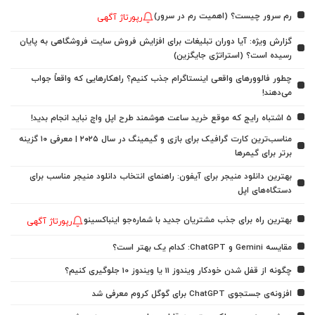
رم سرور چیست؟ (اهمیت رم در سرور)
رپورتاژ آگهی
گزارش ویژه: آیا دوران تبلیغات برای افزایش فروش سایت فروشگاهی به پایان
رسیده است؟ (استراتژی جایگزین)
چطور فالوورهای واقعی اینستاگرام جذب کنیم؟ راهکارهایی که واقعاً جواب
می‌دهند!
5 اشتباه رایج که موقع خرید ساعت هوشمند طرح اپل واچ نباید انجام بدید!
مناسب‌ترین کارت گرافیک برای بازی و گیمینگ در سال ۲۰۲۵ | معرفی ۱۰ گزینه
برتر برای گیمرها
بهترین دانلود منیجر برای آیفون: راهنمای انتخاب دانلود منیجر مناسب برای
دستگاه‌های اپل
بهترین راه برای جذب مشتریان جدید با شماره‌جو اینباکسینو
رپورتاژ آگهی
مقایسه Gemini و ChatGPT: کدام یک بهتر است؟
چگونه از قفل شدن خودکار ویندوز 11 یا ویندوز 10 جلوگیری کنیم؟
افزونه‌ی جستجوی ChatGPT برای گوگل کروم معرفی شد