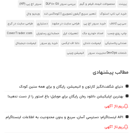
پرینت
محصولات انیمه، فیلم و گیم
بررسی سرور DL380 G11
سرور اچ پی (HP)
خرید لپ تاپ استوک
تعمیر سریع آیفون تصویری | کوماکس لند
ویدیو وال
سی پی کالاف
خرید سرور اچ پی
طراحی سایت در مشهد
دستیاری
طراحی سایت در کرج
چاپ روی چسب
امداد خودرو جک
تعمیرات اپل
حسابداری رستوران
CoverTrader.com
صندلی پلاستیکی
ایمپلنت دندان
دلتا اف ایکس
خرید رم سرور
ایمپلنت دیجیتال
خدمات DevOps مدیریت سرور
انیمیشن چینی
مطالب پیشنهادی
دنیای شگفت‌انگیز کارتون و انیمیشن، رایگان و برای همه سنین کودک
بهترین اپلیکیشن دانلود رمان رایگان برای موبایل؛ باغ استور را از دست ندهید!
رپورتاژ آگهی
API اینستاگرام؛ دسترسی آسان، سریع و بدون محدودیت به اطلاعات اینستاگرام
رپورتاژ آگهی