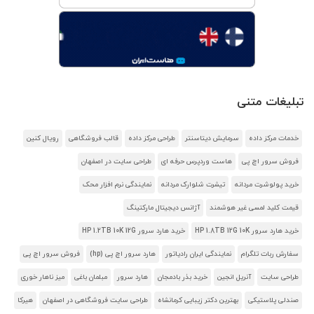
تبلیغات متنی
خدمات مرکز داده
سرمایش دیتاسنتر
طراحی مرکز داده
قالب فروشگاهی
رویال کنین
فروش سرور اچ پی
هاست وردپرس حرفه ای
طراحی سایت در اصفهان
خرید پولوشرت مردانه
تیشرت شلوارک مردانه
نمایندگی نرم افزار محک
قیمت کلید لمسی غیر هوشمند
آژانس دیجیتال مارکتینگ
خرید هارد سرور HP 1.8TB 12G 10K
خرید هارد سرور HP 1.2TB 10K 12G
سفارش ربات تلگرام
نمایندگی ایران رادیاتور
هارد سرور اچ پی (hp)
فروش سرور اچ پی
طراحی سایت
آنریل انجین
خرید بذر بادمجان
هارد سرور
مبلمان باغی
میز ناهار خوری
صندلی پلاستیکی
بهترین دکتر زیبایی کرمانشاه
طراحی سایت فروشگاهی در اصفهان
هیرکا