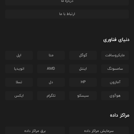
درباره ما
ارتباط با ما
دنیای فناوری
مایکروسافت
گوگل
متا
اپل
سامسونگ
اینتل
AMD
انویدیا
آمازون
HP
دل
تسلا
هوآوی
سیسکو
تلگرام
ایکس
مراکز داده
سرمایش مراکز داده
برق مراکز داده