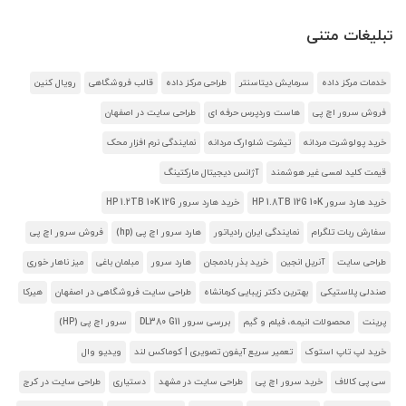
تبلیغات متنی
خدمات مرکز داده
سرمایش دیتاسنتر
طراحی مرکز داده
قالب فروشگاهی
رویال کنین
فروش سرور اچ پی
هاست وردپرس حرفه ای
طراحی سایت در اصفهان
خرید پولوشرت مردانه
تیشرت شلوارک مردانه
نمایندگی نرم افزار محک
قیمت کلید لمسی غیر هوشمند
آژانس دیجیتال مارکتینگ
خرید هارد سرور HP 1.8TB 12G 10K
خرید هارد سرور HP 1.2TB 10K 12G
سفارش ربات تلگرام
نمایندگی ایران رادیاتور
هارد سرور اچ پی (hp)
فروش سرور اچ پی
طراحی سایت
آنریل انجین
خرید بذر بادمجان
هارد سرور
مبلمان باغی
میز ناهار خوری
صندلی پلاستیکی
بهترین دکتر زیبایی کرمانشاه
طراحی سایت فروشگاهی در اصفهان
هیرکا
پرینت
محصولات انیمه، فیلم و گیم
بررسی سرور DL380 G11
سرور اچ پی (HP)
خرید لپ تاپ استوک
تعمیر سریع آیفون تصویری | کوماکس لند
ویدیو وال
سی پی کالاف
خرید سرور اچ پی
طراحی سایت در مشهد
دستیاری
طراحی سایت در کرج