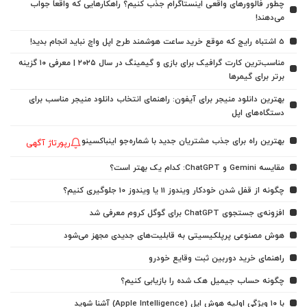
چطور فالوورهای واقعی اینستاگرام جذب کنیم؟ راهکارهایی که واقعاً جواب
می‌دهند!
5 اشتباه رایج که موقع خرید ساعت هوشمند طرح اپل واچ نباید انجام بدید!
مناسب‌ترین کارت گرافیک برای بازی و گیمینگ در سال ۲۰۲۵ | معرفی ۱۰ گزینه
برتر برای گیمرها
بهترین دانلود منیجر برای آیفون: راهنمای انتخاب دانلود منیجر مناسب برای
دستگاه‌های اپل
بهترین راه برای جذب مشتریان جدید با شماره‌جو اینباکسینو
رپورتاژ آگهی
مقایسه Gemini و ChatGPT: کدام یک بهتر است؟
چگونه از قفل شدن خودکار ویندوز 11 یا ویندوز 10 جلوگیری کنیم؟
افزونه‌ی جستجوی ChatGPT برای گوگل کروم معرفی شد
هوش مصنوعی پرپلکیسیتی به قابلیت‌های جدیدی مجهز می‌شود
راهنمای خرید دوربین ثبت وقایع خودرو
چگونه حساب جیمیل هک شده را بازیابی کنیم؟
با ۱۰ ویژگی اولیه هوش اپل (Apple Intelligence) آشنا شوید