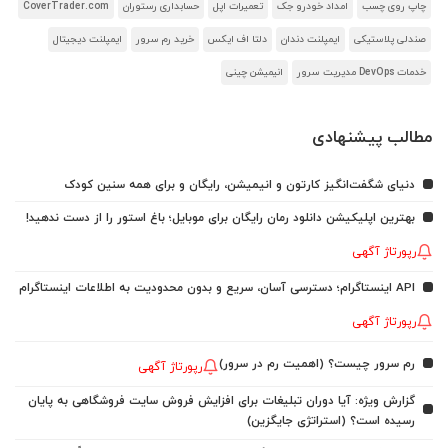
چاپ روی چسب
امداد خودرو جک
تعمیرات اپل
حسابداری رستوران
CoverTrader.com
صندلی پلاستیکی
ایمپلنت دندان
دلتا اف ایکس
خرید رم سرور
ایمپلنت دیجیتال
خدمات DevOps مدیریت سرور
انیمیشن چینی
مطالب پیشنهادی
دنیای شگفت‌انگیز کارتون و انیمیشن، رایگان و برای همه سنین کودک
بهترین اپلیکیشن دانلود رمان رایگان برای موبایل؛ باغ استور را از دست ندهید!
رپورتاژ آگهی
API اینستاگرام؛ دسترسی آسان، سریع و بدون محدودیت به اطلاعات اینستاگرام
رپورتاژ آگهی
رم سرور چیست؟ (اهمیت رم در سرور)
رپورتاژ آگهی
گزارش ویژه: آیا دوران تبلیغات برای افزایش فروش سایت فروشگاهی به پایان
رسیده است؟ (استراتژی جایگزین)