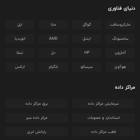
دنیای فناوری
مایکروسافت
گوگل
متا
اپل
سامسونگ
اینتل
AMD
انویدیا
آمازون
HP
دل
تسلا
هوآوی
سیسکو
تلگرام
ایکس
مراکز داده
سرمایش مراکز داده
برق مراکز داده
استاندارد و مصوبات
مرکز داده سبز
قطب مراکز داده
رایانش ابری