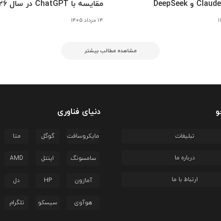
 و DeepSeek
مقایسه با ChatGPT در سال ۲۰۲۶
۱۴ مرداد ۱۴۰۵
مشاهده مطالب بیشتر
و
دنیای فناوری
تبلیغات
مایکروسافت
گوگل
متا
درباره ما
سامسونگ
اینتل
AMD
ارتباط با ما
آمازون
HP
دل
هوآوی
سیسکو
تلگرام