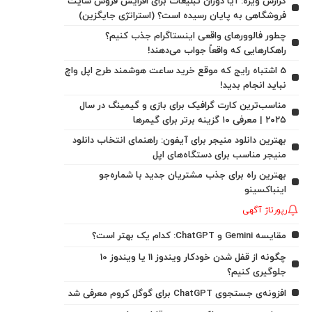
گزارش ویژه: آیا دوران تبلیغات برای افزایش فروش سایت
فروشگاهی به پایان رسیده است؟ (استراتژی جایگزین)
چطور فالوورهای واقعی اینستاگرام جذب کنیم؟
راهکارهایی که واقعاً جواب می‌دهند!
5 اشتباه رایج که موقع خرید ساعت هوشمند طرح اپل واچ
نباید انجام بدید!
مناسب‌ترین کارت گرافیک برای بازی و گیمینگ در سال
۲۰۲۵ | معرفی ۱۰ گزینه برتر برای گیمرها
بهترین دانلود منیجر برای آیفون: راهنمای انتخاب دانلود
منیجر مناسب برای دستگاه‌های اپل
بهترین راه برای جذب مشتریان جدید با شماره‌جو
اینباکسینو
رپورتاژ آگهی
مقایسه Gemini و ChatGPT: کدام یک بهتر است؟
چگونه از قفل شدن خودکار ویندوز 11 یا ویندوز 10
جلوگیری کنیم؟
افزونه‌ی جستجوی ChatGPT برای گوگل کروم معرفی شد