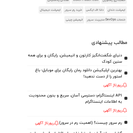
حسابداری رستوران
CoverTrader.com
صندلی پلاستیکی
ایمپلنت دندان
دلتا اف ایکس
خرید رم سرور
ایمپلنت دیجیتال
خدمات DevOps مدیریت سرور
انیمیشن چینی
مطالب پیشنهادی
دنیای شگفت‌انگیز کارتون و انیمیشن، رایگان و برای همه
سنین کودک
بهترین اپلیکیشن دانلود رمان رایگان برای موبایل؛ باغ
استور را از دست ندهید!
رپورتاژ آگهی
API اینستاگرام؛ دسترسی آسان، سریع و بدون محدودیت
به اطلاعات اینستاگرام
رپورتاژ آگهی
رم سرور چیست؟ (اهمیت رم در سرور)
رپورتاژ آگهی