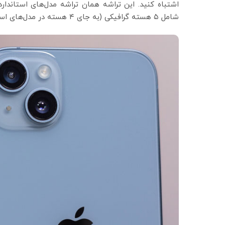
اشتباه کنید. این تراشه همان تراشه مدل‌های استاندا
شامل ۵ هسته گرافیکی (به جای ۴ هسته در مدل‌های استاندارد آیفون ۱۳) است را جایگزین می‌کند.