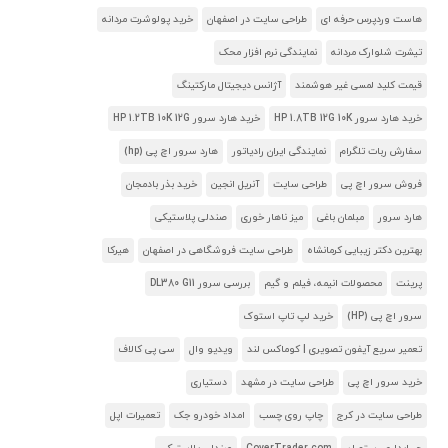
هاست وردپرس حرفه ای
طراحی سایت در اصفهان
خرید پولوشرت مردانه
تیشرت شلوارک مردانه
نمایندگی نرم افزار محک
قیمت کلید لمسی غیر هوشمند
آژانس دیجیتال مارکتینگ
خرید هارد سرور HP 1.8TB 12G 10K
خرید هارد سرور HP 1.2TB 10K 12G
سفارش ربات تلگرام
نمایندگی ایران رادیاتور
هارد سرور اچ پی (hp)
فروش سرور اچ پی
طراحی سایت
آنریل انجین
خرید بذر بادمجان
هارد سرور
مبلمان باغی
میز ناهار خوری
صندلی پلاستیکی
بهترین دکتر زیبایی کرمانشاه
طراحی سایت فروشگاهی در اصفهان
هیرکا
پرینت
محصولات انیمه، فیلم و گیم
بررسی سرور DL380 G11
سرور اچ پی (HP)
خرید لپ تاپ استوک
تعمیر سریع آیفون تصویری | کوماکس لند
ویدیو وال
سی پی کالاف
خرید سرور اچ پی
طراحی سایت در مشهد
دستیاری
طراحی سایت در کرج
چاپ روی چسب
امداد خودرو جک
تعمیرات اپل