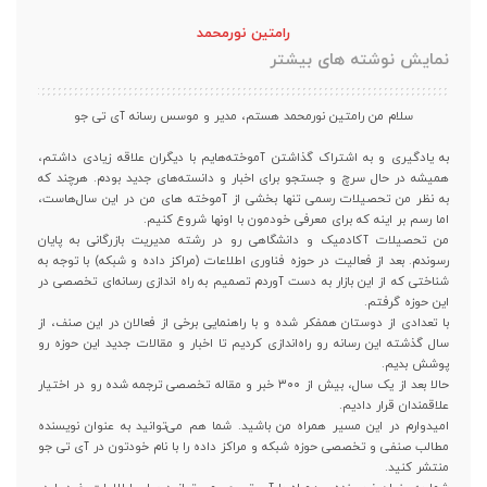
رامتین نورمحمد
نمایش نوشته های بیشتر
سلام من رامتین نورمحمد هستم، مدیر و موسس رسانه آی تی جو
به یادگیری و به اشتراک گذاشتن آموخته‌هایم با دیگران علاقه زیادی داشتم،
همیشه در حال سرچ و جستجو برای اخبار و دانسته‌های جدید بودم. هرچند که
به نظر من تحصیلات رسمی تنها بخشی از آموخته های من در این سال‌هاست،
اما رسم بر اینه که برای معرفی خودمون با اونها شروع کنیم.
من تحصیلات آکادمیک و دانشگاهی رو در رشته مدیریت بازرگانی به پایان
رسوندم. بعد از فعالیت در حوزه فناوری اطلاعات (مراکز داده و شبکه) با توجه به
شناختی که از این بازار به دست آوردم تصمیم به راه اندازی رسانه‌ای تخصصی در
این حوزه گرفتم.
با تعدادی از دوستان همفکر شده و با راهنمایی برخی از فعالان در این صنف، از
سال گذشته این رسانه رو راه‌اندازی کردیم تا اخبار و مقالات جدید این حوزه رو
پوشش بدیم.
حالا بعد از یک سال، بیش از ۳۰۰ خبر و مقاله تخصصی ترجمه شده رو در اختیار
علاقمندان قرار دادیم.
امیدوارم در این مسیر همراه من باشید. شما هم می‌توانید به عنوان نویسنده
مطالب صنفی و تخصصی حوزه شبکه و مراکز داده را با نام خودتون در آی تی جو
منتشر کنید.