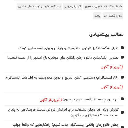
خدمات DevOps مدیریت سرور
انیمیشن چینی
دستگاه ذخیره و ثبت شماره مشتری
دوره فرانت اند
پالت
مطالب پیشنهادی
دنیای شگفت‌انگیز کارتون و انیمیشن، رایگان و برای همه سنین کودک
بهترین اپلیکیشن دانلود رمان رایگان برای موبایل؛ باغ استور را از دست ندهید!
رپورتاژ آگهی
API اینستاگرام؛ دسترسی آسان، سریع و بدون محدودیت به اطلاعات اینستاگرام
رپورتاژ آگهی
رم سرور چیست؟ (اهمیت رم در سرور)
رپورتاژ آگهی
گزارش ویژه: آیا دوران تبلیغات برای افزایش فروش سایت فروشگاهی به پایان
رسیده است؟ (استراتژی جایگزین)
چطور فالوورهای واقعی اینستاگرام جذب کنیم؟ راهکارهایی که واقعاً جواب