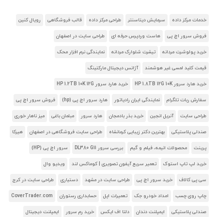
خدمات مرکز داده
سرمایش دیتاسنتر
طراحی مرکز داده
قالب فروشگاهی
رویال کنین
فروش سرور اچ پی
هاست وردپرس حرفه ای
طراحی سایت در اصفهان
خرید پولوشرت مردانه
تیشرت شلوارک مردانه
نمایندگی نرم افزار محک
قیمت کلید لمسی غیر هوشمند
آژانس دیجیتال مارکتینگ
خرید هارد سرور HP 1.8TB 12G 10K
خرید هارد سرور HP 1.2TB 10K 12G
سفارش ربات تلگرام
نمایندگی ایران رادیاتور
هارد سرور اچ پی (hp)
فروش سرور اچ پی
طراحی سایت
آنریل انجین
خرید بذر بادمجان
هارد سرور
مبلمان باغی
میز ناهار خوری
صندلی پلاستیکی
بهترین دکتر زیبایی کرمانشاه
طراحی سایت فروشگاهی در اصفهان
هیرکا
پرینت
محصولات انیمه، فیلم و گیم
بررسی سرور DL380 G11
سرور اچ پی (HP)
خرید لپ تاپ استوک
تعمیر سریع آیفون تصویری | کوماکس لند
ویدیو وال
سی پی کالاف
خرید سرور اچ پی
طراحی سایت در مشهد
دستیاری
طراحی سایت در کرج
چاپ روی چسب
امداد خودرو جک
تعمیرات اپل
حسابداری رستوران
CoverTrader.com
صندلی پلاستیکی
ایمپلنت دندان
دلتا اف ایکس
خرید رم سرور
ایمپلنت دیجیتال