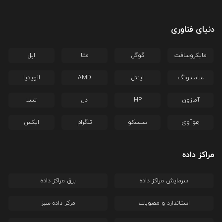
دنیای فناوری
مایکروسافت
گوگل
متا
اپل
سامسونگ
اینتل
AMD
انویدیا
آمازون
HP
دل
تسلا
هوآوی
سیسکو
تلگرام
ایکس
مراکز داده
سرمایش مراکز داده
برق مراکز داده
استاندارد و مصوبات
مرکز داده سبز