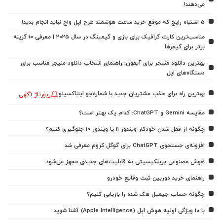
می‌دهند!
5 اشتباه رایج که موقع خرید ساعت هوشمند طرح اپل واچ نباید انجام بدید!
مناسب‌ترین کارت گرافیک برای بازی و گیمینگ در سال ۲۰۲۵ | معرفی ۱۰ گزینه
برتر برای گیمرها
بهترین دانلود منیجر برای آیفون: راهنمای انتخاب دانلود منیجر مناسب برای
دستگاه‌های اپل
بهترین راه برای جذب مشتریان جدید با شماره‌جو اینباکسینو
رپورتاژ آگهی
مقایسه Gemini و ChatGPT: کدام یک بهتر است؟
چگونه از قفل شدن خودکار ویندوز 11 یا ویندوز 10 جلوگیری کنیم؟
افزونه‌ی جستجوی ChatGPT برای گوگل کروم معرفی شد
هوش مصنوعی پرپلکیسیتی به قابلیت‌های جدیدی مجهز می‌شود
راهنمای خرید دوربین ثبت وقایع خودرو
چگونه حساب جیمیل هک شده را بازیابی کنیم؟
با ۱۰ ویژگی اولیه هوش اپل (Apple Intelligence) آشنا شوید