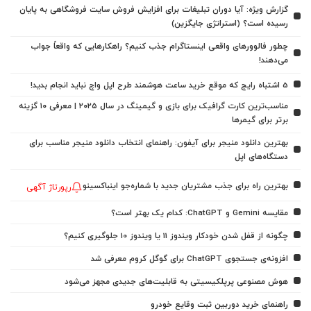
گزارش ویژه: آیا دوران تبلیغات برای افزایش فروش سایت فروشگاهی به پایان
رسیده است؟ (استراتژی جایگزین)
چطور فالوورهای واقعی اینستاگرام جذب کنیم؟ راهکارهایی که واقعاً جواب
می‌دهند!
5 اشتباه رایج که موقع خرید ساعت هوشمند طرح اپل واچ نباید انجام بدید!
مناسب‌ترین کارت گرافیک برای بازی و گیمینگ در سال ۲۰۲۵ | معرفی ۱۰ گزینه
برتر برای گیمرها
بهترین دانلود منیجر برای آیفون: راهنمای انتخاب دانلود منیجر مناسب برای
دستگاه‌های اپل
بهترین راه برای جذب مشتریان جدید با شماره‌جو اینباکسینو
رپورتاژ آگهی
مقایسه Gemini و ChatGPT: کدام یک بهتر است؟
چگونه از قفل شدن خودکار ویندوز 11 یا ویندوز 10 جلوگیری کنیم؟
افزونه‌ی جستجوی ChatGPT برای گوگل کروم معرفی شد
هوش مصنوعی پرپلکیسیتی به قابلیت‌های جدیدی مجهز می‌شود
راهنمای خرید دوربین ثبت وقایع خودرو