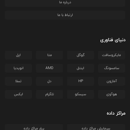
درباره ما
ارتباط با ما
دنیای فناوری
مایکروسافت
گوگل
متا
اپل
سامسونگ
اینتل
AMD
انویدیا
آمازون
HP
دل
تسلا
هوآوی
سیسکو
تلگرام
ایکس
مراکز داده
سرمایش مراکز داده
برق مراکز داده