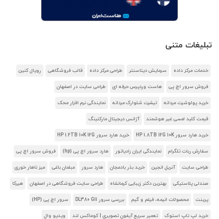
تبلیغات متنی
خدمات مرکز داده
سرمایش دیتاسنتر
طراحی مرکز داده
قالب فروشگاهی
رویال کنین
فروش سرور اچ پی
هاست وردپرس حرفه ای
طراحی سایت در اصفهان
خرید پولوشرت مردانه
تیشرت شلوارک مردانه
نمایندگی نرم افزار محک
قیمت کلید لمسی غیر هوشمند
آژانس دیجیتال مارکتینگ
خرید هارد سرور HP 1.8TB 12G 10K
خرید هارد سرور HP 1.2TB 10K 12G
سفارش ربات تلگرام
نمایندگی ایران رادیاتور
هارد سرور اچ پی (hp)
فروش سرور اچ پی
طراحی سایت
آنریل انجین
خرید بذر بادمجان
هارد سرور
مبلمان باغی
میز ناهار خوری
صندلی پلاستیکی
بهترین دکتر زیبایی کرمانشاه
طراحی سایت فروشگاهی در اصفهان
هیرکا
پرینت
محصولات انیمه، فیلم و گیم
بررسی سرور DL380 G11
سرور اچ پی (HP)
خرید لپ تاپ استوک
تعمیر سریع آیفون تصویری | کوماکس لند
ویدیو وال