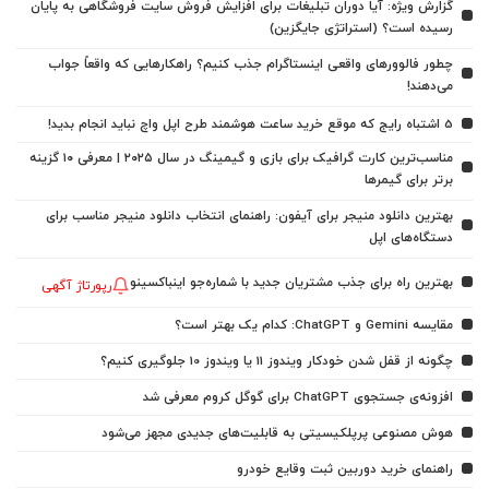
گزارش ویژه: آیا دوران تبلیغات برای افزایش فروش سایت فروشگاهی به پایان
رسیده است؟ (استراتژی جایگزین)
چطور فالوورهای واقعی اینستاگرام جذب کنیم؟ راهکارهایی که واقعاً جواب
می‌دهند!
5 اشتباه رایج که موقع خرید ساعت هوشمند طرح اپل واچ نباید انجام بدید!
مناسب‌ترین کارت گرافیک برای بازی و گیمینگ در سال ۲۰۲۵ | معرفی ۱۰ گزینه
برتر برای گیمرها
بهترین دانلود منیجر برای آیفون: راهنمای انتخاب دانلود منیجر مناسب برای
دستگاه‌های اپل
بهترین راه برای جذب مشتریان جدید با شماره‌جو اینباکسینو
رپورتاژ آگهی
مقایسه Gemini و ChatGPT: کدام یک بهتر است؟
چگونه از قفل شدن خودکار ویندوز 11 یا ویندوز 10 جلوگیری کنیم؟
افزونه‌ی جستجوی ChatGPT برای گوگل کروم معرفی شد
هوش مصنوعی پرپلکیسیتی به قابلیت‌های جدیدی مجهز می‌شود
راهنمای خرید دوربین ثبت وقایع خودرو