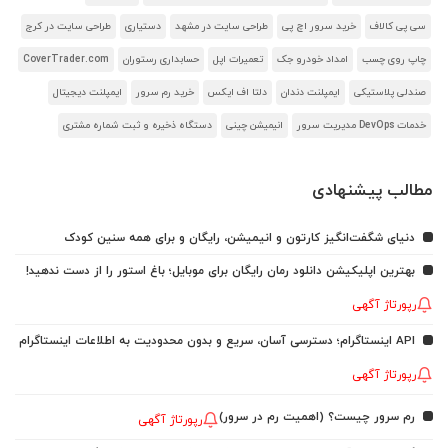
سی پی کالاف
خرید سرور اچ پی
طراحی سایت در مشهد
دستیاری
طراحی سایت در کرج
چاپ روی چسب
امداد خودرو جک
تعمیرات اپل
حسابداری رستوران
CoverTrader.com
صندلی پلاستیکی
ایمپلنت دندان
دلتا اف ایکس
خرید رم سرور
ایمپلنت دیجیتال
خدمات DevOps مدیریت سرور
انیمیشن چینی
دستگاه ذخیره و ثبت شماره مشتری
مطالب پیشنهادی
دنیای شگفت‌انگیز کارتون و انیمیشن، رایگان و برای همه سنین کودک
بهترین اپلیکیشن دانلود رمان رایگان برای موبایل؛ باغ استور را از دست ندهید!
رپورتاژ آگهی
API اینستاگرام؛ دسترسی آسان، سریع و بدون محدودیت به اطلاعات اینستاگرام
رپورتاژ آگهی
رم سرور چیست؟ (اهمیت رم در سرور)
رپورتاژ آگهی