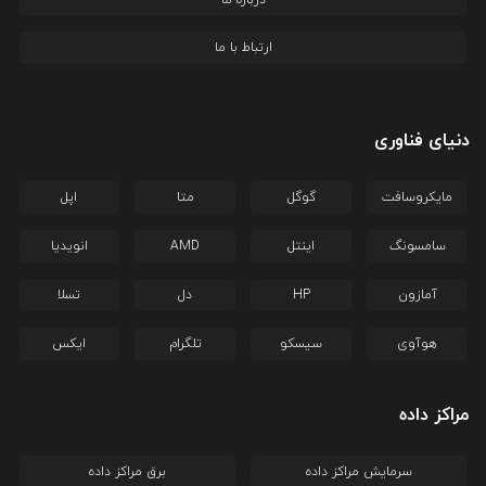
ارتباط با ما
دنیای فناوری
مایکروسافت
گوگل
متا
اپل
سامسونگ
اینتل
AMD
انویدیا
آمازون
HP
دل
تسلا
هوآوی
سیسکو
تلگرام
ایکس
مراکز داده
سرمایش مراکز داده
برق مراکز داده