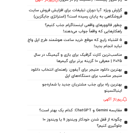
رپورتاژ آگهی
گزارش ویژه: آیا دوران تبلیغات برای افزایش فروش سایت
فروشگاهی به پایان رسیده است؟ (استراتژی جایگزین)
چطور فالوورهای واقعی اینستاگرام جذب کنیم؟
راهکارهایی که واقعاً جواب می‌دهند!
5 اشتباه رایج که موقع خرید ساعت هوشمند طرح اپل واچ
نباید انجام بدید!
مناسب‌ترین کارت گرافیک برای بازی و گیمینگ در سال
۲۰۲۵ | معرفی ۱۰ گزینه برتر برای گیمرها
بهترین دانلود منیجر برای آیفون: راهنمای انتخاب دانلود
منیجر مناسب برای دستگاه‌های اپل
بهترین راه برای جذب مشتریان جدید با شماره‌جو
اینباکسینو
رپورتاژ آگهی
مقایسه Gemini و ChatGPT: کدام یک بهتر است؟
چگونه از قفل شدن خودکار ویندوز 11 یا ویندوز 10
جلوگیری کنیم؟