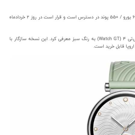
این محصول اکنون برای پیش‌فروش در اروپا با قیمت 650 یورو / 550 پوند در دسترس است و قرار است در روز 2 خردادماه
هواوی علاوه بر این دو مدل ، یک رنگ جدید برای واچ جی‌تی 4 (Watch GT) به رنگ سبز معرفی کرد. این نسخه سازگار با