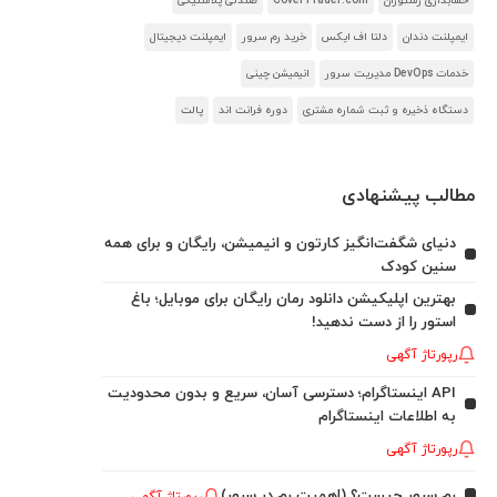
حسابداری رستوران
CoverTrader.com
صندلی پلاستیکی
ایمپلنت دندان
دلتا اف ایکس
خرید رم سرور
ایمپلنت دیجیتال
خدمات DevOps مدیریت سرور
انیمیشن چینی
دستگاه ذخیره و ثبت شماره مشتری
دوره فرانت اند
پالت
مطالب پیشنهادی
دنیای شگفت‌انگیز کارتون و انیمیشن، رایگان و برای همه
سنین کودک
بهترین اپلیکیشن دانلود رمان رایگان برای موبایل؛ باغ
استور را از دست ندهید!
رپورتاژ آگهی
API اینستاگرام؛ دسترسی آسان، سریع و بدون محدودیت
به اطلاعات اینستاگرام
رپورتاژ آگهی
رم سرور چیست؟ (اهمیت رم در سرور)