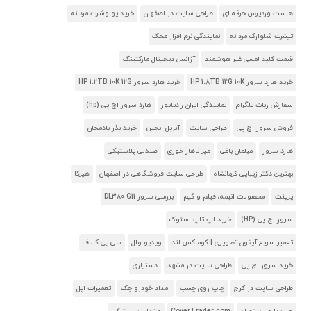
هاست وردپرس حرفه ای
طراحی سایت در اصفهان
خرید پولوشرت مردانه
تیشرت شلوارک مردانه
نمایندگی نرم افزار محک
قیمت کلید لمسی غیر هوشمند
آژانس دیجیتال مارکتینگ
خرید هارد سرور HP 1.8TB 12G 10K
خرید هارد سرور HP 1.2TB 10K 12G
سفارش ربات تلگرام
نمایندگی ایران رادیاتور
هارد سرور اچ پی (hp)
فروش سرور اچ پی
طراحی سایت
آنریل انجین
خرید بذر بادمجان
هارد سرور
مبلمان باغی
میز ناهار خوری
صندلی پلاستیکی
بهترین دکتر زیبایی کرمانشاه
طراحی سایت فروشگاهی در اصفهان
هیرکا
پرینت
محصولات انیمه، فیلم و گیم
بررسی سرور DL380 G11
سرور اچ پی (HP)
خرید لپ تاپ استوک
تعمیر سریع آیفون تصویری | کوماکس لند
ویدیو وال
سی پی کالاف
خرید سرور اچ پی
طراحی سایت در مشهد
دستیاری
طراحی سایت در کرج
چاپ روی چسب
امداد خودرو جک
تعمیرات اپل