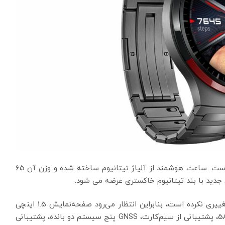
این ساعت دارای فرم گرد و پوشش کربنی الماس مانند است. ساعت هوشمند از آلیاژ تیتانیوم ساخته شده و وزن آن 65
در داخل، ساعت هوشمند در مقایسه با مدل استاندارد تغییری نکرده است، بنابراین انتظار می‌رود صفحه‌نمایش 1.5 اینچی
AMOLED مقاوم در برابر خراش، مقاومت در برابر آب 5ATM، پشتیبانی از سیم‌کارت، GNSS پنج سیستم دو بانده، پشتیبانی