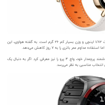
هواوی واچ فیت 3 دارای صفحه نمایش امولد نسبتاً بزرگ 1/82 اینچی و وزن بسیار کم 26 گرم است. به گفته هواوی، این
علاوه بر واچ فیت 3، هواوی نسخه جدیدی از ساعت هوشمند پرچمدار خود، واچ 4 پرو را نیز معرفی کرد. اگر به دنبال یک