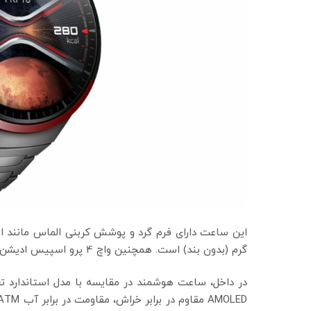
گرم (بدون بند) است. همچنین واچ 4 پرو اسپیس ادیشن جدید با بند تیتانیوم خاکستری عرضه می شود.